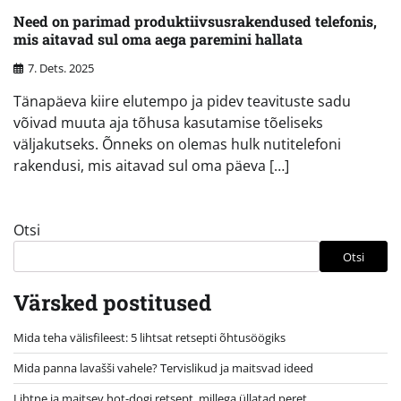
Need on parimad produktiivsusrakendused telefonis,
mis aitavad sul oma aega paremini hallata
7. Dets. 2025
Tänapäeva kiire elutempo ja pidev teavituste sadu
võivad muuta aja tõhusa kasutamise tõeliseks
väljakutseks. Õnneks on olemas hulk nutitelefoni
rakendusi, mis aitavad sul oma päeva […]
Otsi
Otsi
Värsked postitused
Mida teha välisfileest: 5 lihtsat retsepti õhtusöögiks
Mida panna lavašši vahele? Tervislikud ja maitsvad ideed
Lihtne ja maitsev hot-dogi retsept, millega üllatad peret