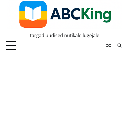
Skip
to
content
targad uudised nutikale lugejale