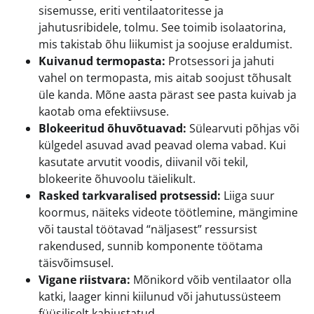
sisemusse, eriti ventilaatoritesse ja
jahutusribidele, tolmu. See toimib isolaatorina,
mis takistab õhu liikumist ja soojuse eraldumist.
Kuivanud termopasta:
Protsessori ja jahuti
vahel on termopasta, mis aitab soojust tõhusalt
üle kanda. Mõne aasta pärast see pasta kuivab ja
kaotab oma efektiivsuse.
Blokeeritud õhuvõtuavad:
Sülearvuti põhjas või
külgedel asuvad avad peavad olema vabad. Kui
kasutate arvutit voodis, diivanil või tekil,
blokeerite õhuvoolu täielikult.
Rasked tarkvaralised protsessid:
Liiga suur
koormus, näiteks videote töötlemine, mängimine
või taustal töötavad “näljasest” ressursist
rakendused, sunnib komponente töötama
täisvõimsusel.
Vigane riistvara:
Mõnikord võib ventilaator olla
katki, laager kinni kiilunud või jahutussüsteem
füüsiliselt kahjustatud.