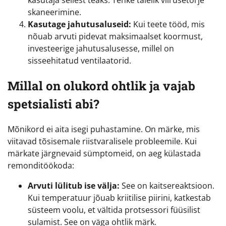
skaneerimine.
Kasutage jahutusaluseid:
Kui teete tööd, mis
nõuab arvuti pidevat maksimaalset koormust,
investeerige jahutusalusesse, millel on
sisseehitatud ventilaatorid.
Millal on olukord ohtlik ja vajab
spetsialisti abi?
Mõnikord ei aita isegi puhastamine. On märke, mis
viitavad tõsisemale riistvaralisele probleemile. Kui
märkate järgnevaid sümptomeid, on aeg külastada
remonditöökoda:
Arvuti lülitub ise välja:
See on kaitsereaktsioon.
Kui temperatuur jõuab kriitilise piirini, katkestab
süsteem voolu, et vältida protsessori füüsilist
sulamist. See on väga ohtlik märk.