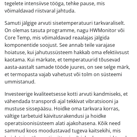
tegelete intensiivse tööga, tehke pause, mis
võimaldavad riistvaral jahtuda.
Samuti jälgige arvuti sisetemperatuuri tarkvaraliselt.
On olemas tasuta programme, nagu HWMonitor või
Core Temp, mis võimaldavad reaalajas jälgida
komponentide soojust. See annab teile varajase
hoiatuse, kui jahutussüsteem hakkab oma efektiivsust
kaotama. Kui märkate, et temperatuurid tõusevad
aasta-aastalt samade tööde juures, on see selge märk,
et termopasta vajab vahetust või tolm on süsteemi
ummistanud.
Investeerige kvaliteetsesse kotti arvuti kandmiseks, et
vähendada transpordi ajal tekkivat vibratsiooni ja
mustuse sissepääsu. Hoidke oma tarkvara korras,
vältige tarbetuid käivitusrakendusi ja hoidke
operatsioonisüsteem alati ajakohasena. Kõik need
sammud koos moodustavad tugeva kaitsekihi, mis