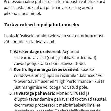
Professionaalne puhastus ja termopasta vahetus kord
paari aasta jooksul on parim investeering arvuti
pikema eluea nimel.
Tarkvaralised nipid jahutamiseks
Lisaks füüsilisele hooldusele saab süsteemi koormust
vähendada ka tarkvara abil:
Värskendage draivereid:
Aegunud
riistvaradraiverid (eriti graafikakaardi omad)
võivad põhjustada ebaefektiivset tööd.
Kontrollige energiatarbe seadeid:
Seadke
Windowsis energiaplaan režiimile “Balanced” või
“Power Saver” asemel “High Performance”, kui te
just mängimise või tööga hõivatud pole.
Tuvastage pahavara:
Mõned viirused ja
krüptokaevandamise pahavarad töötavad taustal,
koormates protsessorit maksimaalselt ilma, et
kasutaja sellest teaks. Tehke täielik viirusetõrje