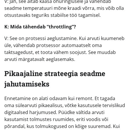
V: Jah, see aitab kaasa õhuringlusele ja vähendab
seadme temperatuuri mõne kraadi võrra, mis võib olla
otsustavaks teguriks stabiilse töö tagamisel.
K: Mida tähendab “throttling”?
V: See on protsessi aeglustamine. Kui arvuti kuumeneb
üle, vähendab protsessor automaatselt oma
taktsagedust, et toota vähem soojust. See muudab
arvuti märgatavalt aeglasemaks.
Pikaajaline strateegia seadme
jahutamiseks
Ennetamine on alati odavam kui remont. Et tagada
oma sülearvuti pikaealisus, võtke kasutusele tervislikud
digitaalsed harjumused. Püüdke vältida arvuti
kasutamist tolmustes ruumides, eriti voodis või
põrandal, kus tolmukogused on kõige suuremad. Kui