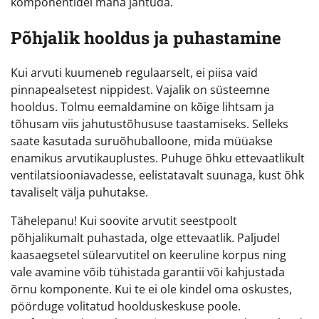
komponentidel maha jahtuda.
Põhjalik hooldus ja puhastamine
Kui arvuti kuumeneb regulaarselt, ei piisa vaid
pinnapealsetest nippidest. Vajalik on süsteemne
hooldus. Tolmu eemaldamine on kõige lihtsam ja
tõhusam viis jahutustõhususe taastamiseks. Selleks
saate kasutada suruõhuballoone, mida müüakse
enamikus arvutikauplustes. Puhuge õhku ettevaatlikult
ventilatsiooniavadesse, eelistatavalt suunaga, kust õhk
tavaliselt välja puhutakse.
Tähelepanu! Kui soovite arvutit seestpoolt
põhjalikumalt puhastada, olge ettevaatlik. Paljudel
kaasaegsetel sülearvutitel on keeruline korpus ning
vale avamine võib tühistada garantii või kahjustada
õrnu komponente. Kui te ei ole kindel oma oskustes,
pöörduge volitatud hoolduskeskuse poole.