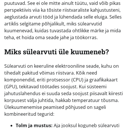
puutuvad. See ei ole mitte ainult tüütu, vaid võib pikas
perspektiivis viia ka tõsiste riistvaraliste kahjustusteni,
aeglustada arvuti tööd ja lühendada selle eluiga. Selles
artiklis selgitame põhjalikult, miks sülearvutid
kuumenevad, kuidas tuvastada ohtlikke märke ja mida
teha, et hoida oma seade jahe ja töökorras.
Miks sülearvuti üle kuumeneb?
Sülearvuti on keeruline elektrooniline seade, kuhu on
tihedalt pakitud võimas riistvara. Kõik need
komponendid, eriti protsessor (CPU) ja graafikakaart
(GPU), tekitavad töötades soojust. Kui süsteemi
jahutuslahendus ei suuda seda soojust piisavalt kiiresti
korpusest välja juhtida, hakkab temperatuur tõusma.
Ülekuumenemise peamised põhjused on sageli
kombineeritud tegurid:
Tolm ja mustus:
Aja jooksul koguneb sülearvuti