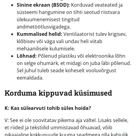
Sinine ekraan (BSOD):
Korduvad veateated ja
süsteemi hangumine on tihti seotud riistvara
ülekuumenemisest tingitud
andmetöötlusvigadega.
Kummalised helid:
Ventilaatorist tulev krigisev,
klõbisev või väga vali undav heli viitab
mehaanilisele kulumisele.
Lõhnad:
Põlenud plastiku või elektroonika lõhn
on selge ohumärk, et midagi on juba läbi põlenud.
Sel juhul tuleb seade koheselt vooluvõrgust
eemaldada.
Korduma kippuvad küsimused
K: Kas sülearvuti tohib süles hoida?
V: See ei ole soovitatav pikema aja vältel. Lisaks sellele,
et riided ja tekstiilid ummistavad õhuavad, võib
pikaajaline kokkupuude kuuma seadmega olla kahjulik