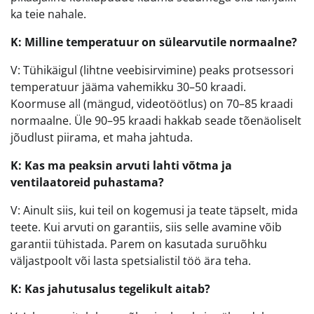
ka teie nahale.
K: Milline temperatuur on sülearvutile normaalne?
V: Tühikäigul (lihtne veebisirvimine) peaks protsessori
temperatuur jääma vahemikku 30–50 kraadi.
Koormuse all (mängud, videotöötlus) on 70–85 kraadi
normaalne. Üle 90–95 kraadi hakkab seade tõenäoliselt
jõudlust piirama, et maha jahtuda.
K: Kas ma peaksin arvuti lahti võtma ja
ventilaatoreid puhastama?
V: Ainult siis, kui teil on kogemusi ja teate täpselt, mida
teete. Kui arvuti on garantiis, siis selle avamine võib
garantii tühistada. Parem on kasutada suruõhku
väljastpoolt või lasta spetsialistil töö ära teha.
K: Kas jahutusalus tegelikult aitab?