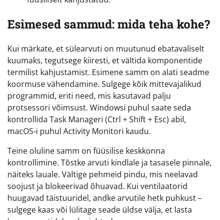
Esimesed sammud: mida teha kohe?
Kui märkate, et sülearvuti on muutunud ebatavaliselt
kuumaks, tegutsege kiiresti, et vältida komponentide
termilist kahjustamist. Esimene samm on alati seadme
koormuse vähendamine. Sulgege kõik mittevajalikud
programmid, eriti need, mis kasutavad palju
protsessori võimsust. Windowsi puhul saate seda
kontrollida Task Manageri (Ctrl + Shift + Esc) abil,
macOS-i puhul Activity Monitori kaudu.
Teine oluline samm on füüsilise keskkonna
kontrollimine. Tõstke arvuti kindlale ja tasasele pinnale,
näiteks lauale. Vältige pehmeid pindu, mis neelavad
soojust ja blokeerivad õhuavad. Kui ventilaatorid
huugavad täistuuridel, andke arvutile hetk puhkust –
sulgege kaas või lülitage seade üldse välja, et lasta