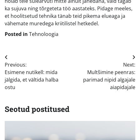
hoiab teie sülearvuti mitte ainult jahedana, vaid tagab
ka sujuva ning tõrgeteta töö aastateks. Pidage meeles,
et hoolitsetud tehnika tänab teid pikema elueaga ja
vähemate muredega kriitilistel hetkedel.
Posted in
Tehnoloogia
Navigeerimine
Previous:
Next:
Esimene nutikell: mida
Multšimine peenras:
jälgida, et vältida halba
parimad nipid algajale
ostu
aiapidajale
Seotud postitused