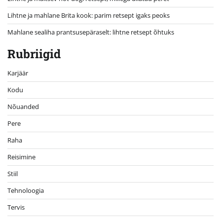
Lihtne ja mahlane Brita kook: parim retsept igaks peoks
Mahlane sealiha prantsusepäraselt: lihtne retsept õhtuks
Rubriigid
Karjäär
Kodu
Nõuanded
Pere
Raha
Reisimine
Stiil
Tehnoloogia
Tervis