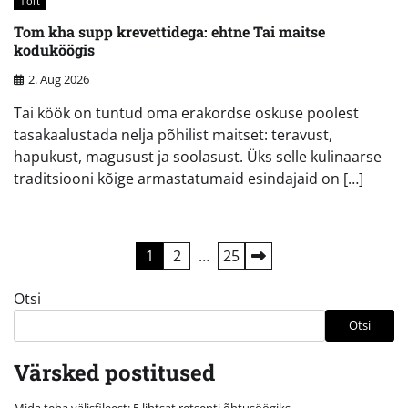
Toit
Tom kha supp krevettidega: ehtne Tai maitse
koduköögis
2. Aug 2026
Tai köök on tuntud oma erakordse oskuse poolest
tasakaalustada nelja põhilist maitset: teravust,
hapukust, magusust ja soolasust. Üks selle kulinaarse
traditsiooni kõige armastatumaid esindajaid on […]
Postituste
1
2
…
25
leheküljendus
Otsi
Otsi
Värsked postitused
Mida teha välisfileest: 5 lihtsat retsepti õhtusöögiks