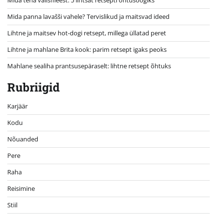
Mida panna lavašši vahele? Tervislikud ja maitsvad ideed
Lihtne ja maitsev hot-dogi retsept, millega üllatad peret
Lihtne ja mahlane Brita kook: parim retsept igaks peoks
Mahlane sealiha prantsusepäraselt: lihtne retsept õhtuks
Rubriigid
Karjäär
Kodu
Nõuanded
Pere
Raha
Reisimine
Stiil