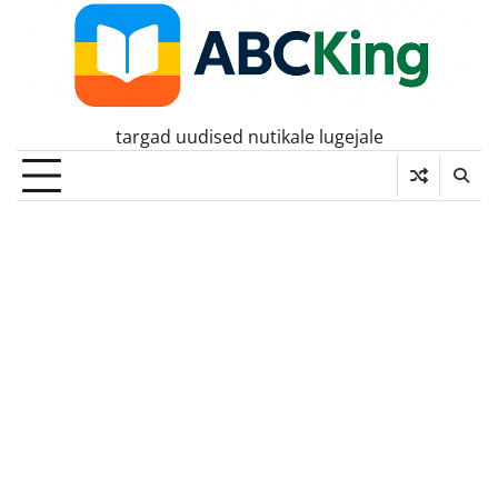
Skip
to
content
targad uudised nutikale lugejale