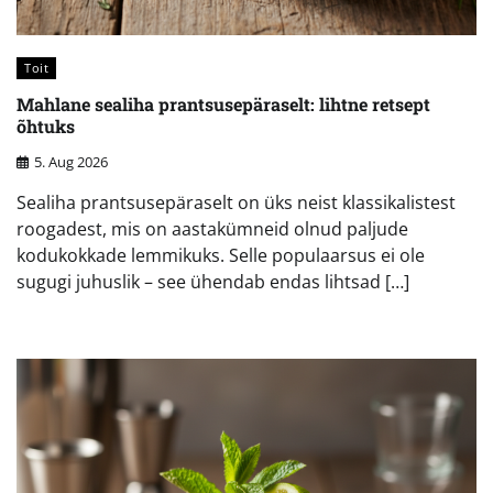
Toit
Mahlane sealiha prantsusepäraselt: lihtne retsept
õhtuks
5. Aug 2026
Sealiha prantsusepäraselt on üks neist klassikalistest
roogadest, mis on aastakümneid olnud paljude
kodukokkade lemmikuks. Selle populaarsus ei ole
sugugi juhuslik – see ühendab endas lihtsad […]