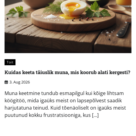
Toit
Kuidas keeta täiuslik muna, mis koorub alati kergesti?
3. Aug 2026
Muna keetmine tundub esmapilgul kui kõige lihtsam
köögitöö, mida igaüks meist on lapsepõlvest saadik
harjutatuna teinud. Kuid tõenäoliselt on igaüks meist
puutunud kokku frustratsiooniga, kus […]