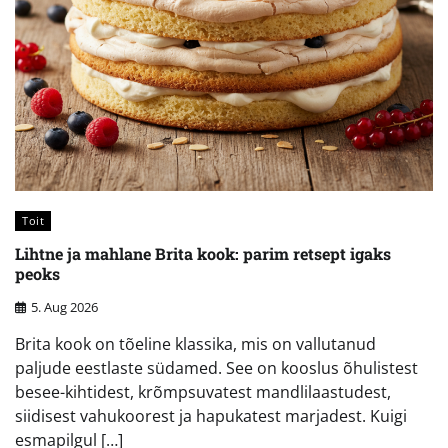
Toit
Lihtne ja mahlane Brita kook: parim retsept igaks
peoks
5. Aug 2026
Brita kook on tõeline klassika, mis on vallutanud
paljude eestlaste südamed. See on kooslus õhulistest
besee-kihtidest, krõmpsuvatest mandlilaastudest,
siidisest vahukoorest ja hapukatest marjadest. Kuigi
esmapilgul […]