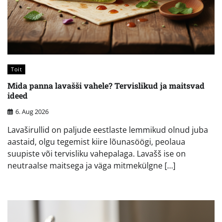
Toit
Mida panna lavašši vahele? Tervislikud ja maitsvad
ideed
6. Aug 2026
Lavaširullid on paljude eestlaste lemmikud olnud juba
aastaid, olgu tegemist kiire lõunasöögi, peolaua
suupiste või tervisliku vahepalaga. Lavašš ise on
neutraalse maitsega ja väga mitmekülgne […]