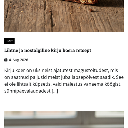
Toit
Lihtne ja nostalgiline kirju koera retsept
4. Aug 2026
Kirju koer on üks neist ajatutest magustoitudest, mis
on saatnud paljusid meist juba lapsepõlvest saadik. See
ei ole lihtsalt küpsetis, vaid mälestus vanaema köögist,
sünnipäevalaudadest […]