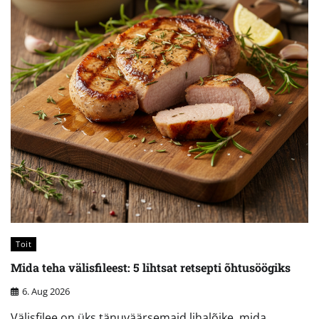
Toit
Mida teha välisfileest: 5 lihtsat retsepti õhtusöögiks
6. Aug 2026
Välisfilee on üks tänuväärsemaid lihalõike, mida