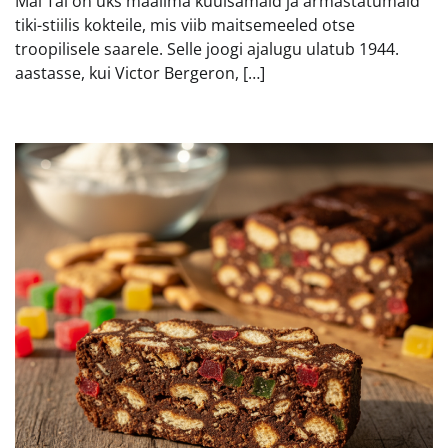
Mai Tai on üks maailma kuulsamaid ja armastatumaid
tiki-stiilis kokteile, mis viib maitsemeeled otse
troopilisele saarele. Selle joogi ajalugu ulatub 1944.
aastasse, kui Victor Bergeron, […]