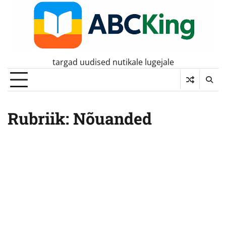
Skip
to
content
targad uudised nutikale lugejale
Rubriik:
Nõuanded