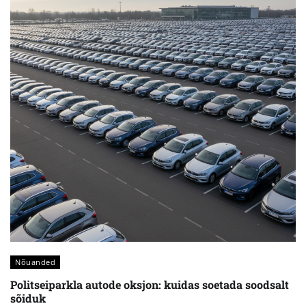
Nõuanded
Politseiparkla autode oksjon: kuidas soetada soodsalt
sõiduk