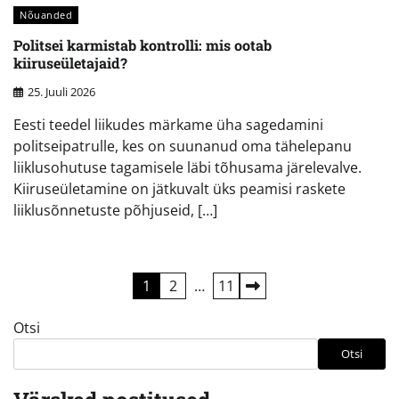
Nõuanded
Politsei karmistab kontrolli: mis ootab
kiiruseületajaid?
25. Juuli 2026
Eesti teedel liikudes märkame üha sagedamini
politseipatrulle, kes on suunanud oma tähelepanu
liiklusohutuse tagamisele läbi tõhusama järelevalve.
Kiiruseületamine on jätkuvalt üks peamisi raskete
liiklusõnnetuste põhjuseid, […]
Postituste
1
2
…
11
leheküljendus
Otsi
Otsi