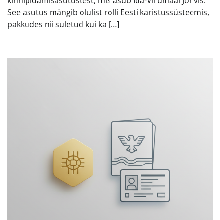
kinnipidamisasutustest, mis asub Ida-Virumaal Jõhvis.
See asutus mängib olulist rolli Eesti karistussüsteemis,
pakkudes nii suletud kui ka […]