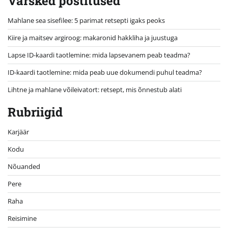
Värsked postitused
Mahlane sea sisefilee: 5 parimat retsepti igaks peoks
Kiire ja maitsev argiroog: makaronid hakkliha ja juustuga
Lapse ID-kaardi taotlemine: mida lapsevanem peab teadma?
ID-kaardi taotlemine: mida peab uue dokumendi puhul teadma?
Lihtne ja mahlane võileivatort: retsept, mis õnnestub alati
Rubriigid
Karjäär
Kodu
Nõuanded
Pere
Raha
Reisimine