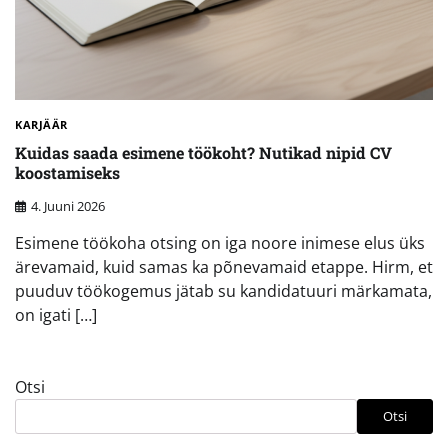
KARJÄÄR
Kuidas saada esimene töökoht? Nutikad nipid CV
koostamiseks
4. Juuni 2026
Esimene töökoha otsing on iga noore inimese elus üks
ärevamaid, kuid samas ka põnevamaid etappe. Hirm, et
puuduv töökogemus jätab su kandidatuuri märkamata,
on igati […]
Otsi
Otsi