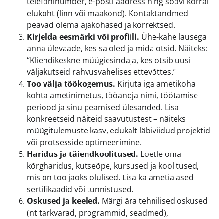
telefoninumber, e-posti aadress ning soovi korral
elukoht (linn või maakond). Kontaktandmed
peavad olema ajakohased ja korrektsed.
Kirjelda eesmärki või profiili.
Ühe-kahe lausega
anna ülevaade, kes sa oled ja mida otsid. Näiteks:
“Kliendikeskne müügiesindaja, kes otsib uusi
väljakutseid rahvusvahelises ettevõttes.”
Too välja töökogemus.
Kirjuta iga ametikoha
kohta ametinimetus, tööandja nimi, töötamise
periood ja sinu peamised ülesanded. Lisa
konkreetseid näiteid saavutustest – näiteks
müügitulemuste kasv, edukalt läbiviidud projektid
või protsesside optimeerimine.
Haridus ja täiendkoolitused.
Loetle oma
kõrgharidus, kutseõpe, kursused ja koolitused,
mis on töö jaoks olulised. Lisa ka ametialased
sertifikaadid või tunnistused.
Oskused ja keeled.
Märgi ära tehnilised oskused
(nt tarkvarad, programmid, seadmed),