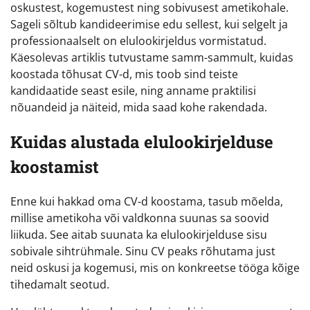
oskustest, kogemustest ning sobivusest ametikohale.
Sageli sõltub kandideerimise edu sellest, kui selgelt ja
professionaalselt on elulookirjeldus vormistatud.
Käesolevas artiklis tutvustame samm-sammult, kuidas
koostada tõhusat CV-d, mis toob sind teiste
kandidaatide seast esile, ning anname praktilisi
nõuandeid ja näiteid, mida saad kohe rakendada.
Kuidas alustada elulookirjelduse
koostamist
Enne kui hakkad oma CV-d koostama, tasub mõelda,
millise ametikoha või valdkonna suunas sa soovid
liikuda. See aitab suunata ka elulookirjelduse sisu
sobivale sihtrühmale. Sinu CV peaks rõhutama just
neid oskusi ja kogemusi, mis on konkreetse tööga kõige
tihedamalt seotud.