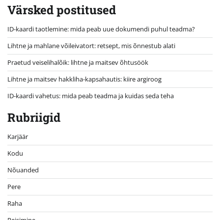
Värsked postitused
ID-kaardi taotlemine: mida peab uue dokumendi puhul teadma?
Lihtne ja mahlane võileivatort: retsept, mis õnnestub alati
Praetud veiselihalõik: lihtne ja maitsev õhtusöök
Lihtne ja maitsev hakkliha-kapsahautis: kiire argiroog
ID-kaardi vahetus: mida peab teadma ja kuidas seda teha
Rubriigid
Karjäär
Kodu
Nõuanded
Pere
Raha
Reisimine