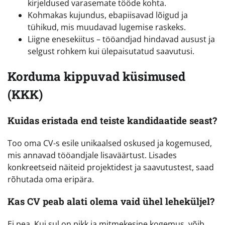
kirjeldused varasemate tööde kohta.
Kohmakas kujundus, ebapiisavad lõigud ja
tühikud, mis muudavad lugemise raskeks.
Liigne enesekiitus – tööandjad hindavad ausust ja
selgust rohkem kui ülepaisutatud saavutusi.
Korduma kippuvad küsimused
(KKK)
Kuidas eristada end teiste kandidaatide seast?
Too oma CV-s esile unikaalsed oskused ja kogemused,
mis annavad tööandjale lisaväärtust. Lisades
konkreetseid näiteid projektidest ja saavutustest, saad
rõhutada oma eripära.
Kas CV peab alati olema vaid ühel leheküljel?
Ei pea. Kui sul on pikk ja mitmekesine kogemus, võib