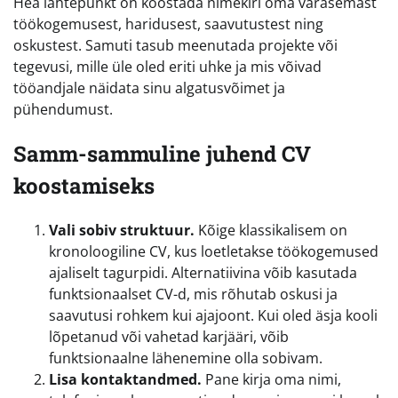
Hea lähtepunkt on koostada nimekiri oma varasemast
töökogemusest, haridusest, saavutustest ning
oskustest. Samuti tasub meenutada projekte või
tegevusi, mille üle oled eriti uhke ja mis võivad
tööandjale näidata sinu algatusvõimet ja
pühendumust.
Samm-sammuline juhend CV
koostamiseks
Vali sobiv struktuur.
Kõige klassikalisem on
kronoloogiline CV, kus loetletakse töökogemused
ajaliselt tagurpidi. Alternatiivina võib kasutada
funktsionaalset CV-d, mis rõhutab oskusi ja
saavutusi rohkem kui ajajoont. Kui oled äsja kooli
lõpetanud või vahetad karjääri, võib
funktsionaalne lähenemine olla sobivam.
Lisa kontaktandmed.
Pane kirja oma nimi,