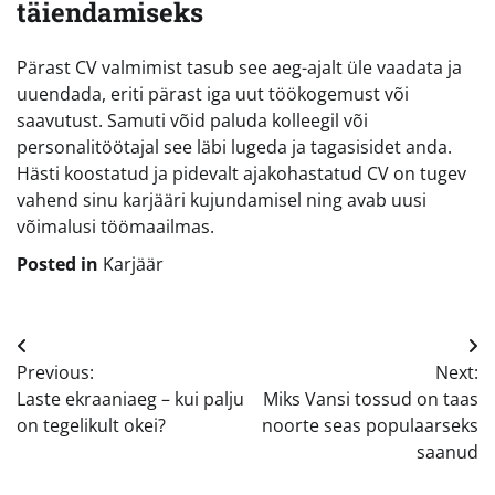
täiendamiseks
Pärast CV valmimist tasub see aeg-ajalt üle vaadata ja
uuendada, eriti pärast iga uut töökogemust või
saavutust. Samuti võid paluda kolleegil või
personalitöötajal see läbi lugeda ja tagasisidet anda.
Hästi koostatud ja pidevalt ajakohastatud CV on tugev
vahend sinu karjääri kujundamisel ning avab uusi
võimalusi töömaailmas.
Posted in
Karjäär
Navigeerimine
Previous:
Next:
Laste ekraaniaeg – kui palju
Miks Vansi tossud on taas
on tegelikult okei?
noorte seas populaarseks
saanud