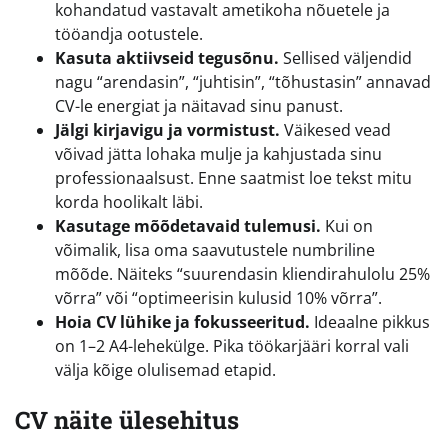
kohandatud vastavalt ametikoha nõuetele ja
tööandja ootustele.
Kasuta aktiivseid tegusõnu.
Sellised väljendid
nagu “arendasin”, “juhtisin”, “tõhustasin” annavad
CV-le energiat ja näitavad sinu panust.
Jälgi kirjavigu ja vormistust.
Väikesed vead
võivad jätta lohaka mulje ja kahjustada sinu
professionaalsust. Enne saatmist loe tekst mitu
korda hoolikalt läbi.
Kasutage mõõdetavaid tulemusi.
Kui on
võimalik, lisa oma saavutustele numbriline
mõõde. Näiteks “suurendasin kliendirahulolu 25%
võrra” või “optimeerisin kulusid 10% võrra”.
Hoia CV lühike ja fokusseeritud.
Ideaalne pikkus
on 1–2 A4-lehekülge. Pika töökarjääri korral vali
välja kõige olulisemad etapid.
CV näite ülesehitus