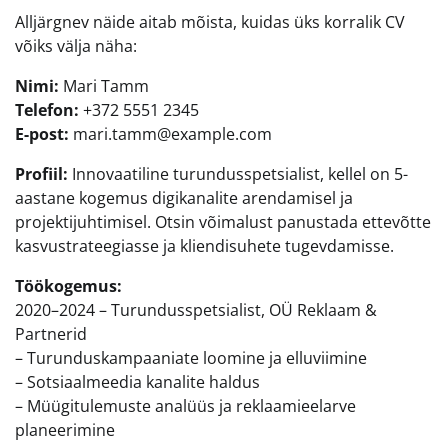
Alljärgnev näide aitab mõista, kuidas üks korralik CV
võiks välja näha:
Nimi:
Mari Tamm
Telefon:
+372 5551 2345
E-post:
mari.tamm@example.com
Profiil:
Innovaatiline turundusspetsialist, kellel on 5-
aastane kogemus digikanalite arendamisel ja
projektijuhtimisel. Otsin võimalust panustada ettevõtte
kasvustrateegiasse ja kliendisuhete tugevdamisse.
Töökogemus:
2020–2024 – Turundusspetsialist, OÜ Reklaam &
Partnerid
– Turunduskampaaniate loomine ja elluviimine
– Sotsiaalmeedia kanalite haldus
– Müügitulemuste analüüs ja reklaamieelarve
planeerimine