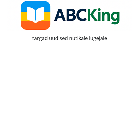
Skip
to
content
targad uudised nutikale lugejale