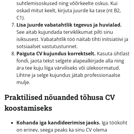
suhtlemisoskused ning võõrkeelte oskus. Kui
oskad mitut keelt, kirjuta juurde ka tase (nt B2,
C1).
Lisa juurde vabatahtlik tegevus ja huvialad.
See aitab kujundada terviklikumat pilti sinu
isiksusest. Vabatahtlik töö näitab tihti initsiatiivi ja
sotsiaalset vastutustunnet.
Paiguta CV kujundus korrektselt.
Kasuta ühtlast
fondi, jaota tekst selgete alapealkirjade alla ning
ära tee kuju liiga värviliseks või ülekoormatud.
Lihtne ja selge kujundus jätab professionaalse
mulje.
Praktilised nõuanded tõhusa CV
koostamiseks
Kohanda iga kandideerimise jaoks.
Iga töökoht
on erinev, seega peaks ka sinu CV olema