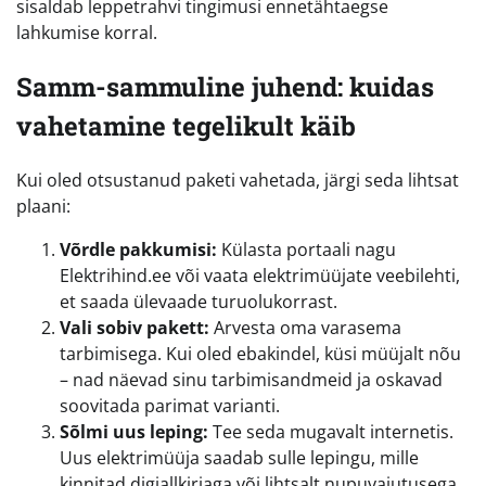
sisaldab leppetrahvi tingimusi ennetähtaegse
lahkumise korral.
Samm-sammuline juhend: kuidas
vahetamine tegelikult käib
Kui oled otsustanud paketi vahetada, järgi seda lihtsat
plaani:
Võrdle pakkumisi:
Külasta portaali nagu
Elektrihind.ee või vaata elektrimüüjate veebilehti,
et saada ülevaade turuolukorrast.
Vali sobiv pakett:
Arvesta oma varasema
tarbimisega. Kui oled ebakindel, küsi müüjalt nõu
– nad näevad sinu tarbimisandmeid ja oskavad
soovitada parimat varianti.
Sõlmi uus leping:
Tee seda mugavalt internetis.
Uus elektrimüüja saadab sulle lepingu, mille
kinnitad digiallkirjaga või lihtsalt nupuvajutusega.