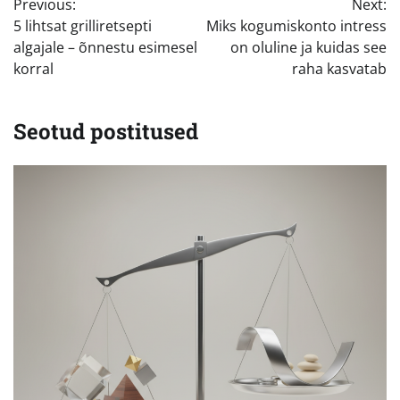
Previous:
Next:
5 lihtsat grilliretsepti
Miks kogumiskonto intress
algajale – õnnestu esimesel
on oluline ja kuidas see
korral
raha kasvatab
Seotud postitused