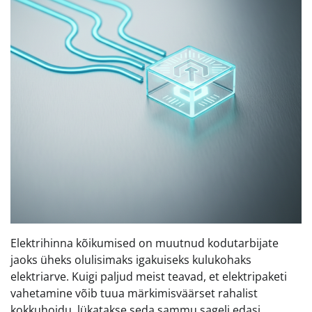
Elektrihinna kõikumised on muutnud kodutarbijate
jaoks üheks olulisimaks igakuiseks kulukohaks
elektriarve. Kuigi paljud meist teavad, et elektripaketi
vahetamine võib tuua märkimisväärset rahalist
kokkuhoidu, lükatakse seda sammu sageli edasi