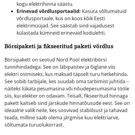
kogu elektrihinna säästu.
Erinevad võrdlusportaalid:
Kasuta sõltumatuid
võrdlusportaale, kus on koos kõik Eesti
elektrimüüjad. See säästab sind vajadusest
külastada kümneid erinevaid kodulehti.
Börsipaketi ja fikseeritud paketi võrdlus
Börsipakett on seotud Nord Pool elektribörsi
tunnihindadega. See on läbipaistev ja õiglane viis
elektri ostmiseks, kus maksad täpselt turu hetkehinda.
See sobib tarbijale, kes suudab oma tarbimist juhtida –
näiteks lükata pesumasina või nõudepesumasina tööle
siis, kui elekter on odavam. Teisalt, fikseeritud hinnaga
pakett kaitseb sind järskude hinnatõusude eest. See on
ideaalne valik neile, kes soovivad stabiilsust ja tahavad
teada, milline saab olema järgmise kuu elektriarve,
sõltumata turuolukorrast.