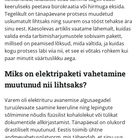
keeruliseks peetava bürokraatia või hirmuga eksida.
Tegelikult on tänapäevane protsess muudetud
uskumatult lihtsaks ning suurem osa tööst tehakse ära
sinu eest. Käesolevas artiklis vaatame lähemalt, kuidas
valida enda tarbimisharjumustele sobivaim pakett,
millised on peamised lõksud, mida vältida, ja kuidas
kogu protsess läbi viia nii, et see ei võtaks rohkem kui
paar minutit väärtuslikku aega.
Miks on elektripaketi vahetamine
muutunud nii lihtsaks?
Varem oli elektrituru avanemise algusaegadel
turuülevaate saamine keeruline ning lepingute
sõlmimine nõudis füüsilist kohalolekut või tülikat
dokumentide allkirjastamist. Tänapäeval on olukord
drastiliselt muutunud. Eestis toimib ühtne
andmevahetusplatvorm, mis tähendab, et sinu uus