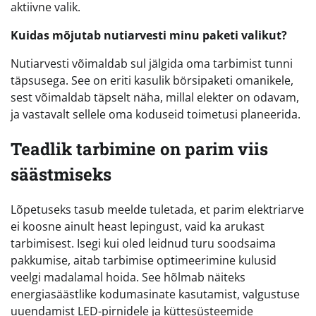
aktiivne valik.
Kuidas mõjutab nutiarvesti minu paketi valikut?
Nutiarvesti võimaldab sul jälgida oma tarbimist tunni
täpsusega. See on eriti kasulik börsipaketi omanikele,
sest võimaldab täpselt näha, millal elekter on odavam,
ja vastavalt sellele oma koduseid toimetusi planeerida.
Teadlik tarbimine on parim viis
säästmiseks
Lõpetuseks tasub meelde tuletada, et parim elektriarve
ei koosne ainult heast lepingust, vaid ka arukast
tarbimisest. Isegi kui oled leidnud turu soodsaima
pakkumise, aitab tarbimise optimeerimine kulusid
veelgi madalamal hoida. See hõlmab näiteks
energiasäästlike kodumasinate kasutamist, valgustuse
uuendamist LED-pirnidele ja küttesüsteemide