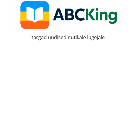
Skip
to
content
targad uudised nutikale lugejale