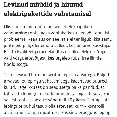
Levinud müüdid ja hirmud
elektripakettide vahetamisel
Üks suurimaid müüte on see, et elektripaketi
vahetamine toob kaasa voolukatkestused või tehnilisi
probleeme. Reaalsus on see, et elekter liigub ikka samu
juhtmeid pidi, olenemata sellest, kes on arve koostaja.
Elektri kvaliteet ja tarnekindlus ei sõltu elektrimüüjast,
vaid võrguettevõtjast, kes tegeleb füüsiliste liinide
hooldusega.
Teine levinud hirm on seotud leppetrahvidega. Paljud
arvavad, et lepingu vahetamisega kaasnevad suured
kulud. Tegelikkuses on seadusega paika pandud, et
tähtajatu lepingu ülesütlemine on tarbijale tasuta, kui
sellest teatatakse ette vähemalt 30 päeva. Tähtajaliste
lepingute puhul tasub olla ettevaatlikum – kontrolli
alati enne lepingu muutmist, kas sinu praegune leping