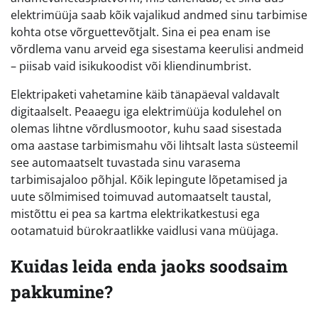
elektrimüüja saab kõik vajalikud andmed sinu tarbimise
kohta otse võrguettevõtjalt. Sina ei pea enam ise
võrdlema vanu arveid ega sisestama keerulisi andmeid
– piisab vaid isikukoodist või kliendinumbrist.
Elektripaketi vahetamine käib tänapäeval valdavalt
digitaalselt. Peaaegu iga elektrimüüja kodulehel on
olemas lihtne võrdlusmootor, kuhu saad sisestada
oma aastase tarbimismahu või lihtsalt lasta süsteemil
see automaatselt tuvastada sinu varasema
tarbimisajaloo põhjal. Kõik lepingute lõpetamised ja
uute sõlmimised toimuvad automaatselt taustal,
mistõttu ei pea sa kartma elektrikatkestusi ega
ootamatuid bürokraatlikke vaidlusi vana müüjaga.
Kuidas leida enda jaoks soodsaim
pakkumine?