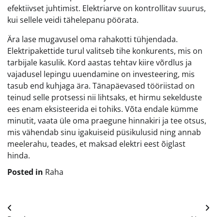
efektiivset juhtimist. Elektriarve on kontrollitav suurus,
kui sellele veidi tähelepanu pöörata.
Ära lase mugavusel oma rahakotti tühjendada.
Elektripakettide turul valitseb tihe konkurents, mis on
tarbijale kasulik. Kord aastas tehtav kiire võrdlus ja
vajadusel lepingu uuendamine on investeering, mis
tasub end kuhjaga ära. Tänapäevased tööriistad on
teinud selle protsessi nii lihtsaks, et hirmu sekelduste
ees enam eksisteerida ei tohiks. Võta endale kümme
minutit, vaata üle oma praegune hinnakiri ja tee otsus,
mis vähendab sinu igakuiseid püsikulusid ning annab
meelerahu, teades, et maksad elektri eest õiglast
hinda.
Posted in
Raha
Navigeerimine