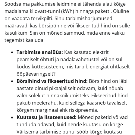
Soodsaima pakkumise leidmine ei tähenda alati kõige
madalama kilovatt-tunni (kWh) hinnaga paketti. Oluline
on vaadata tervikpilti. Sinu tarbimisharjumused
määravad, kas börsipõhine või fikseeritud hind on sulle
kasulikum. Siin on mõned sammud, mida enne valiku
tegemist kaaluda:
Tarbimise analüüs:
Kas kasutad elektrit
peamiselt õhtuti ja nädalavahetustel või on sul
kodus küttesüsteem, mis tarbib energiat ühtlaselt
ööpäevaringselt?
Börsihind vs fikseeritud hind:
Börsihind on läbi
aastate olnud pikaajaliselt odavam, kuid nõuab
valmisolekut hinnakõikumisteks. Fikseeritud hind
pakub meelerahu, kuid sellega kaasneb tavaliselt
kõrgem marginaal ehk riskipreemia.
Kuutasu ja lisateenused:
Mõned paketid võivad
tunduda odavad, kuid nende kuutasu on kõrge.
Väiksema tarbimise puhul sööb kõrge kuutasu