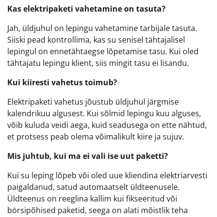
Kas elektripaketi vahetamine on tasuta?
Jah, üldjuhul on lepingu vahetamine tarbijale tasuta.
Siiski pead kontrollima, kas su senisel tähtajalisel
lepingul on ennetähtaegse lõpetamise tasu. Kui oled
tähtajatu lepingu klient, siis mingit tasu ei lisandu.
Kui kiiresti vahetus toimub?
Elektripaketi vahetus jõustub üldjuhul järgmise
kalendrikuu algusest. Kui sõlmid lepingu kuu alguses,
võib kuluda veidi aega, kuid seadusega on ette nähtud,
et protsess peab olema võimalikult kiire ja sujuv.
Mis juhtub, kui ma ei vali ise uut paketti?
Kui su leping lõpeb või oled uue kliendina elektriarvesti
paigaldanud, satud automaatselt üldteenusele.
Üldteenus on reeglina kallim kui fikseeritud või
börsipõhised paketid, seega on alati mõistlik teha