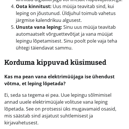
Oota kinnitust:
Uus müüja teavitab sind, kui
leping on jõustunud. Üldjuhul toimub vahetus
järgmise kalendrikuu algusest.
Unusta vana leping:
Sinu uus müüja teavitab
automaatselt võrguettevõtjat ja vana müüjat
lepingu lõpetamisest. Sinu poolt pole vaja teha
ühtegi täiendavat sammu.
Korduma kippuvad küsimused
Kas ma pean vana elektrimüüjaga ise ühendust
võtma, et leping lõpetada?
Ei, seda sa tegema ei pea. Uue lepingu sõlmimisel
annad uuele elektrimüüjale volituse vana leping
lõpetada. See on protsessi üks mugavamaid osasid,
mis säästab sind asjatust suhtlemisest ja
kirjavahetusest.