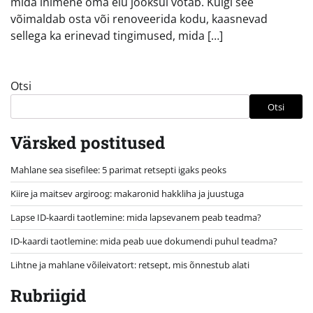
mida inimene oma elu jooksul võtab. Kuigi see
võimaldab osta või renoveerida kodu, kaasnevad
sellega ka erinevad tingimused, mida […]
Otsi
Otsi
Värsked postitused
Mahlane sea sisefilee: 5 parimat retsepti igaks peoks
Kiire ja maitsev argiroog: makaronid hakkliha ja juustuga
Lapse ID-kaardi taotlemine: mida lapsevanem peab teadma?
ID-kaardi taotlemine: mida peab uue dokumendi puhul teadma?
Lihtne ja mahlane võileivatort: retsept, mis õnnestub alati
Rubriigid