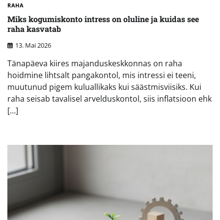
RAHA
Miks kogumiskonto intress on oluline ja kuidas see
raha kasvatab
13. Mai 2026
Tänapäeva kiires majanduskeskkonnas on raha
hoidmine lihtsalt pangakontol, mis intressi ei teeni,
muutunud pigem kuluallikaks kui säästmisviisiks. Kui
raha seisab tavalisel arvelduskontol, siis inflatsioon ehk
[…]