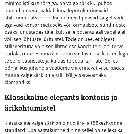
minimalistliku t-särgiga, on valge särk kui puhas
lõuend, mis võimaldab luua lõputult erinevaid
stiilikombinatsioone. Paljud meist peavad valget särki
aga vaid kontoririietuseks või formaalsete sündmuste
osaks, unustades täielikult selle potentsiaali vabal ajal
või isegi õhtustel üritustel. Tõde on see, et õigesti
stiliseerituna võib see lihtne ese kanda teid läbi terve
nädala, muutes oma iseloomu vastavalt sellele, millega
te selle paaristate ja kuidas te seda kannate. Selles
põhjalikus juhendis vaatleme viit erinevat viisi, kuidas
muuta valge särk oma stiili kõige säravamaks
elemendiks.
Klassikaline elegants kontoris ja
ärikohtumistel
Klassikaline valge särk on olnud äri- ja töökeskkonna
standard juba aastakümneid ning sellel on selleks ka