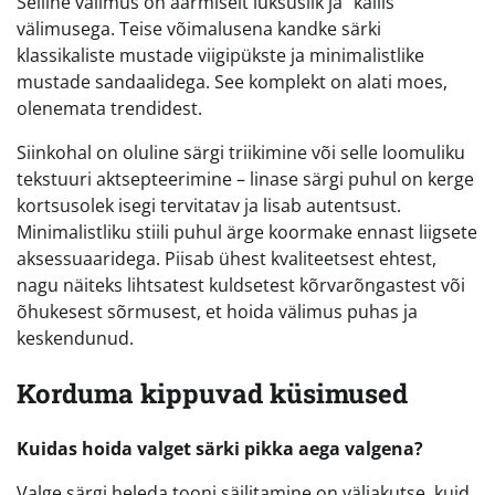
Selline välimus on äärmiselt luksuslik ja “kallis”
välimusega. Teise võimalusena kandke särki
klassikaliste mustade viigipükste ja minimalistlike
mustade sandaalidega. See komplekt on alati moes,
olenemata trendidest.
Siinkohal on oluline särgi triikimine või selle loomuliku
tekstuuri aktsepteerimine – linase särgi puhul on kerge
kortsusolek isegi tervitatav ja lisab autentsust.
Minimalistliku stiili puhul ärge koormake ennast liigsete
aksessuaaridega. Piisab ühest kvaliteetsest ehtest,
nagu näiteks lihtsatest kuldsetest kõrvarõngastest või
õhukesest sõrmusest, et hoida välimus puhas ja
keskendunud.
Korduma kippuvad küsimused
Kuidas hoida valget särki pikka aega valgena?
Valge särgi heleda tooni säilitamine on väljakutse, kuid