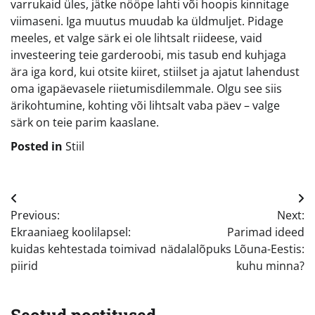
varrukaid üles, jätke nööpe lahti või hoopis kinnitage
viimaseni. Iga muutus muudab ka üldmuljet. Pidage
meeles, et valge särk ei ole lihtsalt riideese, vaid
investeering teie garderoobi, mis tasub end kuhjaga
ära iga kord, kui otsite kiiret, stiilset ja ajatut lahendust
oma igapäevasele riietumisdilemmale. Olgu see siis
ärikohtumine, kohting või lihtsalt vaba päev – valge
särk on teie parim kaaslane.
Posted in
Stiil
Navigeerimine
Previous:
Next:
Ekraaniaeg koolilapsel:
Parimad ideed
kuidas kehtestada toimivad
nädalalõpuks Lõuna-Eestis:
piirid
kuhu minna?
Seotud postitused