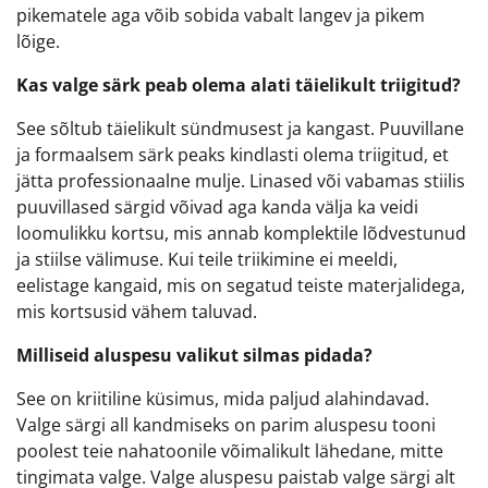
pikematele aga võib sobida vabalt langev ja pikem
lõige.
Kas valge särk peab olema alati täielikult triigitud?
See sõltub täielikult sündmusest ja kangast. Puuvillane
ja formaalsem särk peaks kindlasti olema triigitud, et
jätta professionaalne mulje. Linased või vabamas stiilis
puuvillased särgid võivad aga kanda välja ka veidi
loomulikku kortsu, mis annab komplektile lõdvestunud
ja stiilse välimuse. Kui teile triikimine ei meeldi,
eelistage kangaid, mis on segatud teiste materjalidega,
mis kortsusid vähem taluvad.
Milliseid aluspesu valikut silmas pidada?
See on kriitiline küsimus, mida paljud alahindavad.
Valge särgi all kandmiseks on parim aluspesu tooni
poolest teie nahatoonile võimalikult lähedane, mitte
tingimata valge. Valge aluspesu paistab valge särgi alt