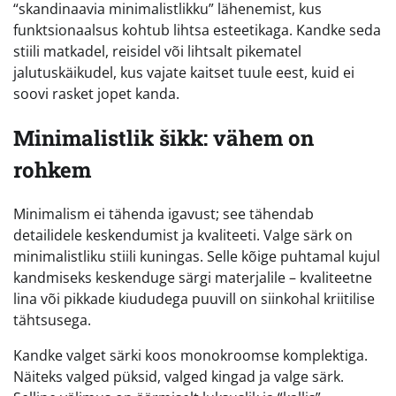
“skandinaavia minimalistlikku” lähenemist, kus
funktsionaalsus kohtub lihtsa esteetikaga. Kandke seda
stiili matkadel, reisidel või lihtsalt pikematel
jalutuskäikudel, kus vajate kaitset tuule eest, kuid ei
soovi rasket jopet kanda.
Minimalistlik šikk: vähem on
rohkem
Minimalism ei tähenda igavust; see tähendab
detailidele keskendumist ja kvaliteeti. Valge särk on
minimalistliku stiili kuningas. Selle kõige puhtamal kujul
kandmiseks keskenduge särgi materjalile – kvaliteetne
lina või pikkade kiududega puuvill on siinkohal kriitilise
tähtsusega.
Kandke valget särki koos monokroomse komplektiga.
Näiteks valged püksid, valged kingad ja valge särk.