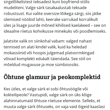
sirgelõikelistest teksadest kuni boyfriend-stiilis
mudeliteni. Valge särk tasakaalustab teksade
robustsust. Kui valite oversize-lõikega särgi, siis jätke
ülemised nööbid lahti, keerake varrukad korralikult
üles ja lisage juurde mõned kihilised kaelakeed – see on
ideaalne riietus kohvikusse minekuks või poodlemiseks.
Jalatsite valik on siinkohal vabam: valged nahast
tennised on alati kindel valik, kuid ka heledad
mokassiinid või hoopis julgemad platvormkingad
võivad komplekti edukalt täiendada. See stiil on
mõeldud mugavuse ja moe sümbioosiks.
Õhtune glamuur ja peokomplektid
Kes ütles, et valge särk ei sobi õhtusöögile või
kokteilipeole? Vastupidi, valge särk on üks kõige
alahinnatumaid õhtuse riietuse elemente. Selleks, et
muuta valge särk õhtuseks, on vaja vaid õigeid kaaslasi