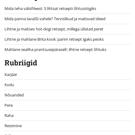
Mida teha välisfileest: 5 lihtsat retsepti õhtusöögiks
Mida panna lavašši vahele? Tervislikud ja maitsvad ideed
Lihtne ja maitsev hot-dogi retsept, millega üllatad peret
Lihtne ja mahlane Brita kook: parim retsept igaks peoks
Mahlane sealiha prantsusepäraselt: lihtne retsept õhtuks
Rubriigid
Karjäär
Kodu
Nõuanded
Pere
Raha
Reisimine