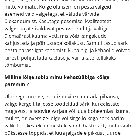
mitte võimatu. Kõige olulisem on pesta valgeid
esemeid vaid valgetega, et vältida värvide
ülekandumist. Kasutage pesemisel kvaliteetset
valgendajat sisaldavat pesuvahendit ja vältige
ülemäärast kuuma vett, mis võib kangakiude
kahjustada ja põhjustada kollakust. Samuti tasub särki
pesta pärast igat kandmist, kuna higi ja kehaõlid võivad
kiiresti põhjustada kaeluse ja varrukate kollakaks
tõmbumist.
Milline lõige sobib minu kehatüübiga kõige
paremini?
Üldreegel on see, et kui soovite rõhutada pihaosa,
valige kergelt taljesse töödeldud särk. Kui eelistate
mugavust ja soovite varjata või luua boheemlaslikumat
muljet, on oversize-lõige või sirge lõikega särk parim
valik. Lühikestele inimestele sobib hästi särk, mida saab
pükstesse toppida, et luua jalgadele pikkust juurde,