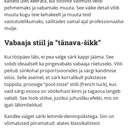
käiseid üles keerata, kui soovite välimust veidi
pehmemaks ja vabamaks muuta. See väike detail võib
muuta kogu teie kehakeelt ja muuta teid
vastutulelikumaks, säilitades samal ajal professionaalse
mulje.
Vabaaja stiil ja “tänava-šikk”
Kui tööpäev läbi, ei pea valge särk kappi jääma. See
sobib ideaalselt ka pingevabaks vabaaja riietuseks. Võti
peitub siinkohal proportsioonides ja särgi kandmise
viisis. Selle asemel, et särk korralikult pükstesse
toppida, proovige “pool-sisse” stiili (french tuck), kus
vaid särgi esiosa on vöökohast kinni ja tagaosa langeb
vabalt. See loob stiilse, justkui juhusliku efekti, mis on
igati läbimõeldud.
Kandke valget särki lemmik-denimpükstega. Siin on
võimalused piiramatud: alates klassikalistest