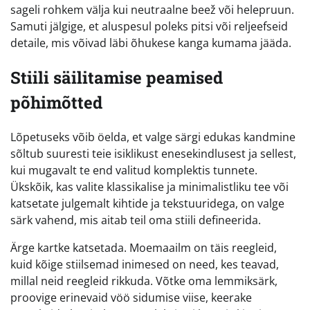
sageli rohkem välja kui neutraalne beež või helepruun.
Samuti jälgige, et aluspesul poleks pitsi või reljeefseid
detaile, mis võivad läbi õhukese kanga kumama jääda.
Stiili säilitamise peamised
põhimõtted
Lõpetuseks võib öelda, et valge särgi edukas kandmine
sõltub suuresti teie isiklikust enesekindlusest ja sellest,
kui mugavalt te end valitud komplektis tunnete.
Ükskõik, kas valite klassikalise ja minimalistliku tee või
katsetate julgemalt kihtide ja tekstuuridega, on valge
särk vahend, mis aitab teil oma stiili defineerida.
Ärge kartke katsetada. Moemaailm on täis reegleid,
kuid kõige stiilsemad inimesed on need, kes teavad,
millal neid reegleid rikkuda. Võtke oma lemmiksärk,
proovige erinevaid vöö sidumise viise, keerake