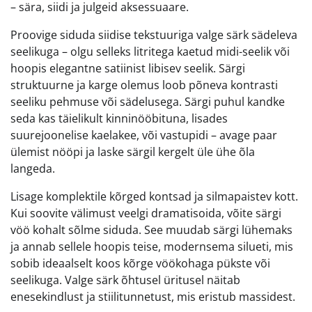
– sära, siidi ja julgeid aksessuaare.
Proovige siduda siidise tekstuuriga valge särk sädeleva
seelikuga – olgu selleks litritega kaetud midi-seelik või
hoopis elegantne satiinist libisev seelik. Särgi
struktuurne ja karge olemus loob põneva kontrasti
seeliku pehmuse või sädelusega. Särgi puhul kandke
seda kas täielikult kinninööbituna, lisades
suurejoonelise kaelakee, või vastupidi – avage paar
ülemist nööpi ja laske särgil kergelt üle ühe õla
langeda.
Lisage komplektile kõrged kontsad ja silmapaistev kott.
Kui soovite välimust veelgi dramatisoida, võite särgi
vöö kohalt sõlme siduda. See muudab särgi lühemaks
ja annab sellele hoopis teise, modernsema silueti, mis
sobib ideaalselt koos kõrge vöökohaga pükste või
seelikuga. Valge särk õhtusel üritusel näitab
enesekindlust ja stiilitunnetust, mis eristub massidest.