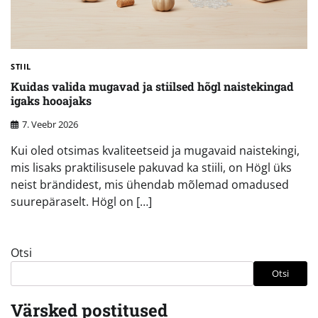
STIIL
Kuidas valida mugavad ja stiilsed hõgl naistekingad
igaks hooajaks
7. Veebr 2026
Kui oled otsimas kvaliteetseid ja mugavaid naistekingi,
mis lisaks praktilisusele pakuvad ka stiili, on Högl üks
neist brändidest, mis ühendab mõlemad omadused
suurepäraselt. Högl on […]
Otsi
Otsi
Värsked postitused