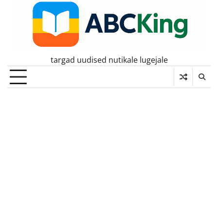
Skip
to
content
targad uudised nutikale lugejale