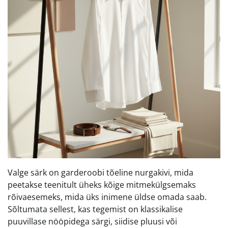
Valge särk on garderoobi tõeline nurgakivi, mida
peetakse teenitult üheks kõige mitmekülgsemaks
rõivaesemeks, mida üks inimene üldse omada saab.
Sõltumata sellest, kas tegemist on klassikalise
puuvillase nööpidega särgi, siidise pluusi või