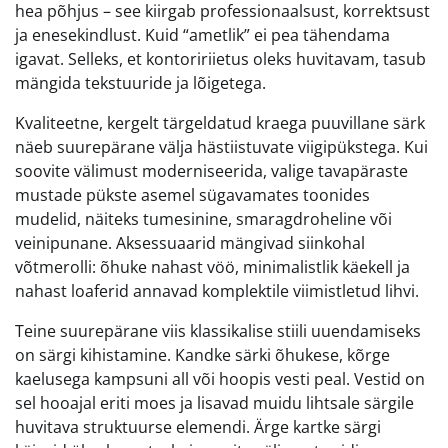
hea põhjus – see kiirgab professionaalsust, korrektsust
ja enesekindlust. Kuid “ametlik” ei pea tähendama
igavat. Selleks, et kontoririietus oleks huvitavam, tasub
mängida tekstuuride ja lõigetega.
Kvaliteetne, kergelt tärgeldatud kraega puuvillane särk
näeb suurepärane välja hästiistuvate viigipükstega. Kui
soovite välimust moderniseerida, valige tavapäraste
mustade pükste asemel sügavamates toonides
mudelid, näiteks tumesinine, smaragdroheline või
veinipunane. Aksessuaarid mängivad siinkohal
võtmerolli: õhuke nahast vöö, minimalistlik käekell ja
nahast loaferid annavad komplektile viimistletud lihvi.
Teine suurepärane viis klassikalise stiili uuendamiseks
on särgi kihistamine. Kandke särki õhukese, kõrge
kaelusega kampsuni all või hoopis vesti peal. Vestid on
sel hooajal eriti moes ja lisavad muidu lihtsale särgile
huvitava struktuurse elemendi. Ärge kartke särgi