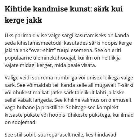
Kihtide kandmise kunst: särk kui
kerge jakk
Üks parimaid viise valge särgi kasutamiseks on kanda
seda kihistamismeetodil, kasutades särki hoopis kerge
jakina ehk “over-shirt” tüüpi esemena. See on eriti
populaarne üleminekuhooajal, kui ilm on heitlik ja
vajate midagi kerget, mida peale visata.
Valige veidi suurema numbriga või unisex-lõikega valge
särk. See võimaldab teil kanda selle all mugavalt T-särki
või õhukest maikat. Jätke särk täielikult lahti ja laske
sellel vabalt langeda. See kihiline välimus on olemuselt
väga hubane ja praktiline. Sobitage see komplekt
kitsaste pükste või hoopis lühikeste pükstega, kui ilmad
on soojemad.
See stiil sobib suurepäraselt neile, kes hindavad