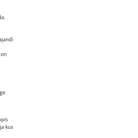
da.
ajandi
 on
ige
opis
ja kus