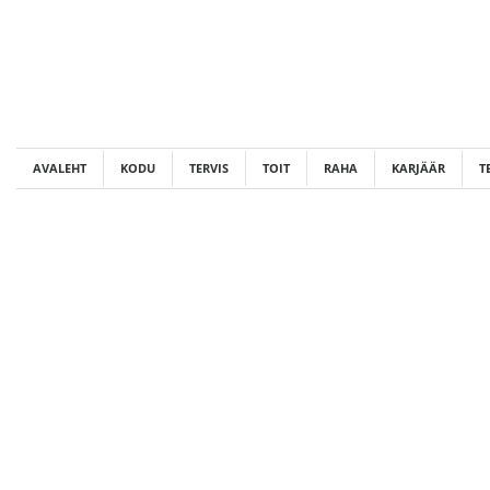
Skip
to
content
AVALEHT
KODU
TERVIS
TOIT
RAHA
KARJÄÄR
T