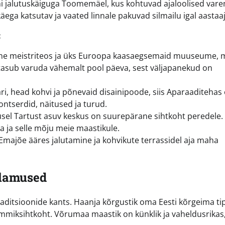
ni jalutuskäiguga Toomemäel, kus kohtuvad ajaloolised var
äega katsutav ja vaated linnale pakuvad silmailu igal aastaaj
:
ine meistriteos ja üks Euroopa kaasaegsemaid muuseume, 
s tasub varuda vähemalt pool päeva, sest väljapanekud on
i, head kohvi ja põnevaid disainipoode, siis Aparaaditehas
ontserdid, näitused ja turud.
sel Tartust asuv keskus on suurepärane sihtkoht peredele.
a ja selle mõju meie maastikule.
 Emajõe ääres jalutamine ja kohvikute terrassidel aja maha
elamused
aditsioonide kants. Haanja kõrgustik oma Eesti kõrgeima ti
mmiksihtkoht. Võrumaa maastik on künklik ja vaheldusrikas