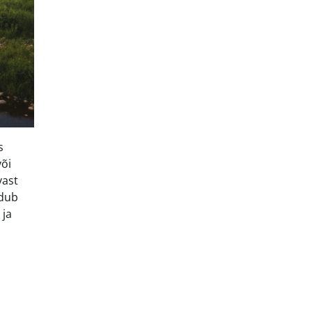
s
või
vast
idub
 ja