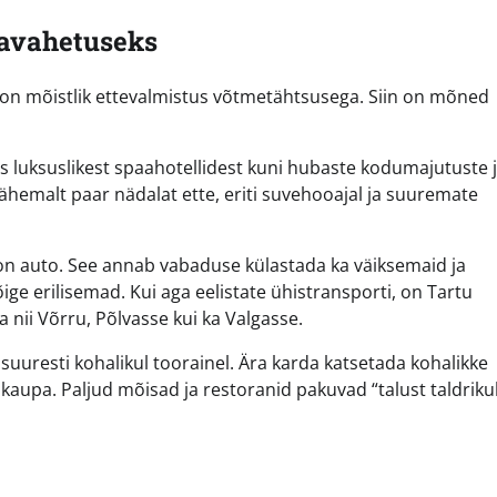
lavahetuseks
, on mõistlik ettevalmistus võtmetähtsusega. Siin on mõned
es luksuslikest spaahotellidest kuni hubaste kodumajutuste 
emalt paar nädalat ette, eriti suvehooajal ja suuremate
on auto. See annab vabaduse külastada ka väiksemaid ja
õige erilisemad. Kui aga eelistate ühistransporti, on Tartu
nii Võrru, Põlvasse kui ka Valgasse.
suuresti kohalikul toorainel. Ära karda katsetada kohalikke
upa. Paljud mõisad ja restoranid pakuvad “talust taldriku