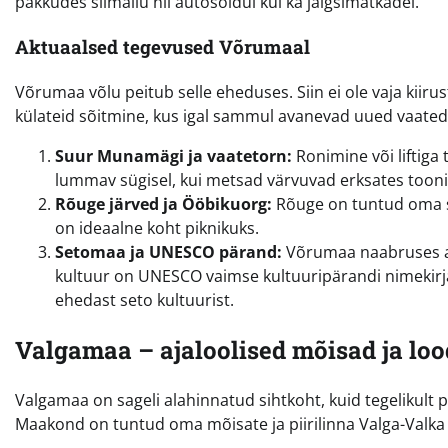
pakkudes silmailu nii autosõidul kui ka jalgsimatkadel.
Aktuaalsed tegevused Võrumaal
Võrumaa võlu peitub selle eheduses. Siin ei ole vaja kii
külateid sõitmine, kus igal sammul avanevad uued vaated 
Suur Munamägi ja vaatetorn:
Ronimine või liftiga 
lummav sügisel, kui metsad värvuvad erksates tooni
Rõuge järved ja Ööbikuorg:
Rõuge on tuntud oma s
on ideaalne koht piknikuks.
Setomaa ja UNESCO pärand:
Võrumaa naabruses as
kultuur on UNESCO vaimse kultuuripärandi nimekirja
ehedast seto kultuurist.
Valgamaa – ajaloolised mõisad ja loo
Valgamaa on sageli alahinnatud sihtkoht, kuid tegelikult
Maakond on tuntud oma mõisate ja piirilinna Valga-Valka a