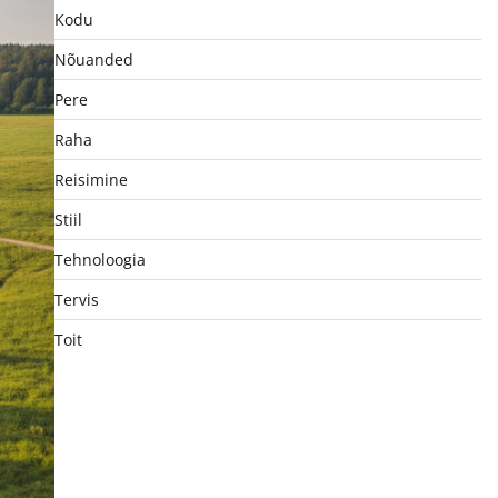
Kodu
Nõuanded
Pere
Raha
Reisimine
Stiil
Tehnoloogia
Tervis
Toit