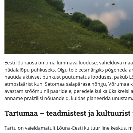
Eesti lõunaosa on oma lummava looduse, vahelduva maasti
nädalalõpu puhkuseks. Olgu teie eesmärgiks põgeneda argi
nautida aktiivset puhkust puutumatus looduses, pakub Lõu
atmosfäärist kuni Setomaa salapärase hõngu, Võrumaa kupl
avastamisrõõmu nii paaridele, peredele kui ka üksikreisi
anname praktilisi nõuandeid, kuidas planeerida unustam
Tartumaa – teadmistest ja kultuurist
Tartu on vaieldamatult Lõuna-Eesti kultuuriline keskus, m