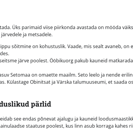
rustada. Üks parimaid viise piirkonda avastada on mööda väi
järvedele ja metsadele.
tippu sõitmine on kohustuslik. Vaade, mis sealt avaneb, on er
des.
eitsme järve poolest. Ööbikuorg pakub kauneid matkaradas
uv Setomaa on omaette maailm. Seto leelo ja nende erilin
s. Külastage Obinitsat ja Värska talumuuseumi, et saada o
duslikud pärlid
 peidab see endas põnevat ajalugu ja kauneid loodusmaastik
inulaadse staatuse poolest, kus linn asub korraga kahes rii