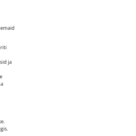
ksemaid
iti
id ja
e
sa
ke.
gis.