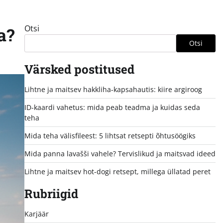
Otsi
a?
Otsi
Värsked postitused
Lihtne ja maitsev hakkliha-kapsahautis: kiire argiroog
ID-kaardi vahetus: mida peab teadma ja kuidas seda
teha
Mida teha välisfileest: 5 lihtsat retsepti õhtusöögiks
Mida panna lavašši vahele? Tervislikud ja maitsvad ideed
Lihtne ja maitsev hot-dogi retsept, millega üllatad peret
Rubriigid
Karjäär