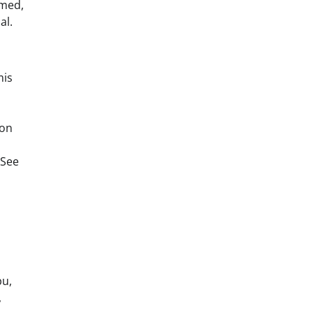
emed,
al.
mis
 on
 See
pu,
,