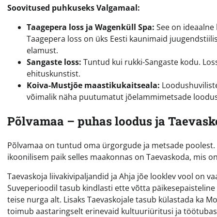
Soovitused puhkuseks Valgamaal:
Taagepera loss ja Wagenküll Spa:
See on ideaalne k
Taagepera loss on üks Eesti kaunimaid juugendstiili
elamust.
Sangaste loss:
Tuntud kui rukki-Sangaste kodu. Loss
ehituskunstist.
Koiva-Mustjõe maastikukaitseala:
Loodushuviliste
võimalik näha puutumatut jõelammimetsade loodus
Põlvamaa – puhas loodus ja Taevask
Põlvamaa on tuntud oma ürgorgude ja metsade poolest. See
ikoonilisem paik selles maakonnas on Taevaskoda, mis on i
Taevaskoja liivakivipaljandid ja Ahja jõe looklev vool on
Suveperioodil tasub kindlasti ette võtta päikesepaisteli
teise nurga alt. Lisaks Taevaskojale tasub külastada ka 
toimub aastaringselt erinevaid kultuuriüritusi ja töötubas