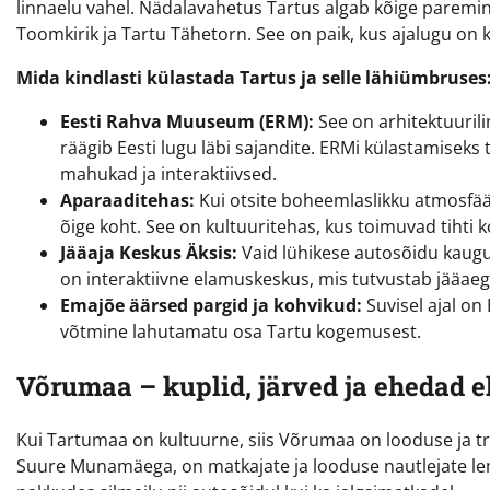
linnaelu vahel. Nädalavahetus Tartus algab kõige paremi
Toomkirik ja Tartu Tähetorn. See on paik, kus ajalugu on k
Mida kindlasti külastada Tartus ja selle lähiümbruses
Eesti Rahva Muuseum (ERM):
See on arhitektuuril
räägib Eesti lugu läbi sajandite. ERMi külastamisek
mahukad ja interaktiivsed.
Aparaaditehas:
Kui otsite boheemlaslikku atmosfäär
õige koht. See on kultuuritehas, kus toimuvad tihti k
Jääaja Keskus Äksis:
Vaid lühikese autosõidu kaugu
on interaktiivne elamuskeskus, mis tutvustab jääaeg
Emajõe äärsed pargid ja kohvikud:
Suvisel ajal on
võtmine lahutamatu osa Tartu kogemusest.
Võrumaa – kuplid, järved ja ehedad 
Kui Tartumaa on kultuurne, siis Võrumaa on looduse ja tr
Suure Munamäega, on matkajate ja looduse nautlejate le