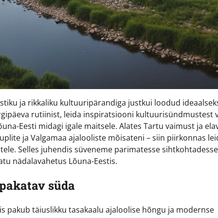
ku ja rikkaliku kultuuripärandiga justkui loodud ideaalsek
päeva rutiinist, leida inspiratsiooni kultuurisündmustest 
na-Eesti midagi igale maitsele. Alates Tartu vaimust ja ela
ite ja Valgamaa ajalooliste mõisateni – siin piirkonnas le
jatele. Selles juhendis süveneme parimatesse sihtkohtadesse
atu nädalavahetus Lõuna-Eestis.
 pakatav süda
is pakub täiuslikku tasakaalu ajaloolise hõngu ja modernse