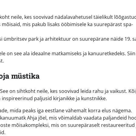
oht neile, kes soovivad nädalavahetusel täielikult lõõgastu
s mõisaid, mis pakub lisaks ööbimisele ka suurepärast spa-
i ümbritsev park ja arhitektuur on suurepärane näide 19. s
le on see ala ideaalne matkamiseks ja kanuuretkedeks. Siin
t.
oja müstika
 on sihtkoht neile, kes soovivad leida rahu ja vaikust. Kõ
nspireerinud paljusid kirjanikke ja kunstnikke.
 vaade, mida peaks iga eestlane vähemalt korra elus nägema.
ne kanuumatk Ahja jõel, mis võimaldab vaadata paljandeid ho
Mooste mõisakompleksi, mis on suurepäraselt restaureeritud 
id.