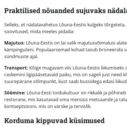
Praktilised nõuanded sujuvaks näda
Selleks, et nädalavahetus Lõuna-Eestis kulgeks tõrgeteta
soovitused, mida meeles pidada:
Majutus:
Lõuna-Eestis on lai valik majutusvõimalusi alat
kämpinguteni. Populaarsemad kohad tasub broneerida väh
sündmuste ajal.
Transport:
Kõige mugavam viis Lõuna-Eestis liikumiseks 
raskemini ligipääsetavaid paiku, mis on sageli just need k
suurepärane sõlmpunkt, kust saab bussidega edasi liikuda 
Söömine:
Lõuna-Eesti toidukultuur on rikkalik ja põhineb 
restorane, mis kasutavad oma menüüs metsaande ja taluka
kontseptsiooni, mis on värske ja tervislik.
Korduma kippuvad küsimused