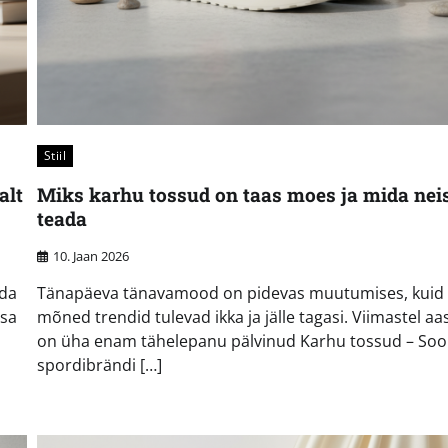
Stiil
alt
Miks karhu tossud on taas moes ja mida nei
teada
10. Jaan 2026
ada
Tänapäeva tänavamood on pidevas muutumises, kuid
osa
mõned trendid tulevad ikka ja jälle tagasi. Viimastel aa
on üha enam tähelepanu pälvinud Karhu tossud – So
spordibrändi […]