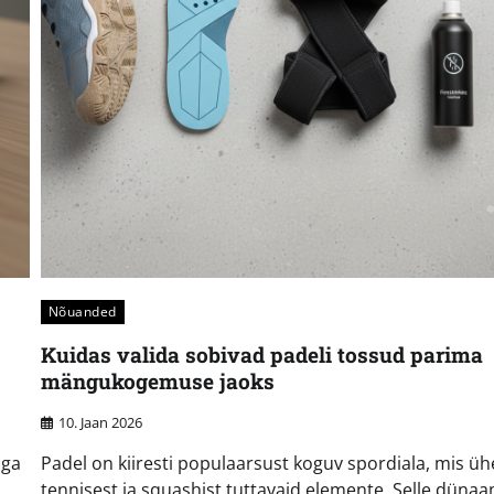
Nõuanded
Kuidas valida sobivad padeli tossud parima
mängukogemuse jaoks
10. Jaan 2026
iga
Padel on kiiresti populaarsust koguv spordiala, mis ü
tennisest ja squashist tuttavaid elemente. Selle dünaa