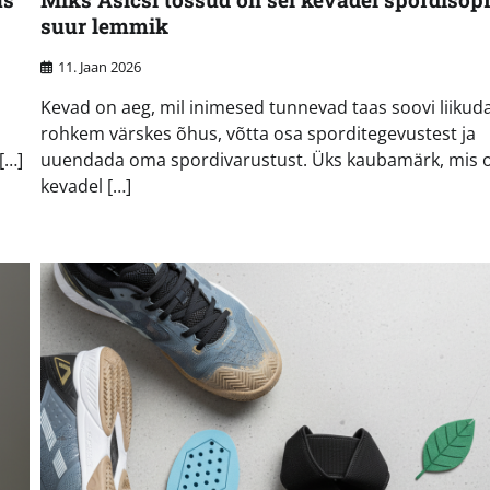
suur lemmik
11. Jaan 2026
Kevad on aeg, mil inimesed tunnevad taas soovi liikud
rohkem värskes õhus, võtta osa sporditegevustest ja
[…]
uuendada oma spordivarustust. Üks kaubamärk, mis o
kevadel […]