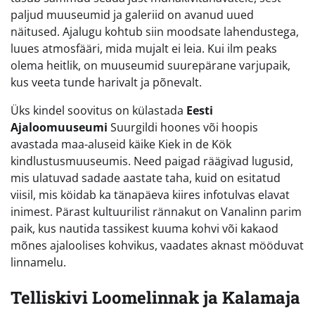
paljud muuseumid ja galeriid on avanud uued
näitused. Ajalugu kohtub siin moodsate lahendustega,
luues atmosfääri, mida mujalt ei leia. Kui ilm peaks
olema heitlik, on muuseumid suurepärane varjupaik,
kus veeta tunde harivalt ja põnevalt.
Üks kindel soovitus on külastada
Eesti
Ajaloomuuseumi
Suurgildi hoones või hoopis
avastada maa-aluseid käike Kiek in de Kök
kindlustusmuuseumis. Need paigad räägivad lugusid,
mis ulatuvad sadade aastate taha, kuid on esitatud
viisil, mis köidab ka tänapäeva kiires infotulvas elavat
inimest. Pärast kultuurilist rännakut on Vanalinn parim
paik, kus nautida tassikest kuuma kohvi või kakaod
mõnes ajaloolises kohvikus, vaadates aknast mööduvat
linnamelu.
Telliskivi Loomelinnak ja Kalamaja