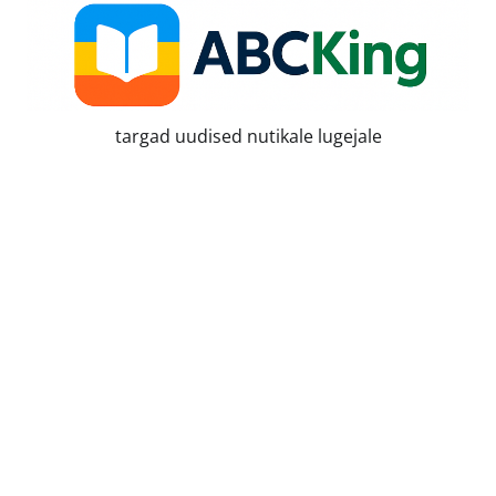
Skip
to
content
targad uudised nutikale lugejale