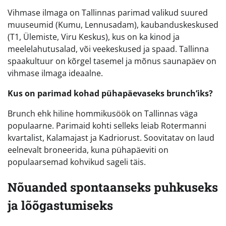
Vihmase ilmaga on Tallinnas parimad valikud suured
muuseumid (Kumu, Lennusadam), kaubanduskeskused
(T1, Ülemiste, Viru Keskus), kus on ka kinod ja
meelelahutusalad, või veekeskused ja spaad. Tallinna
spaakultuur on kõrgel tasemel ja mõnus saunapäev on
vihmase ilmaga ideaalne.
Kus on parimad kohad pühapäevaseks brunch’iks?
Brunch ehk hiline hommikusöök on Tallinnas väga
populaarne. Parimaid kohti selleks leiab Rotermanni
kvartalist, Kalamajast ja Kadriorust. Soovitatav on laud
eelnevalt broneerida, kuna pühapäeviti on
populaarsemad kohvikud sageli täis.
Nõuanded spontaanseks puhkuseks
ja lõõgastumiseks