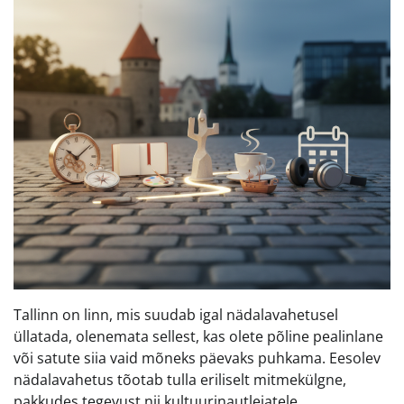
Tallinn on linn, mis suudab igal nädalavahetusel
üllatada, olenemata sellest, kas olete põline pealinlane
või satute siia vaid mõneks päevaks puhkama. Eesolev
nädalavahetus tõotab tulla eriliselt mitmekülgne,
pakkudes tegevust nii kultuurinautlejatele,