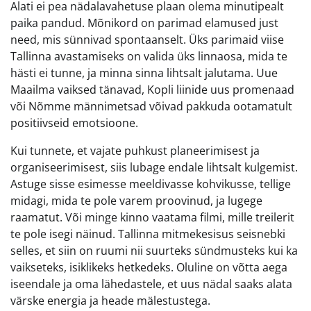
Alati ei pea nädalavahetuse plaan olema minutipealt
paika pandud. Mõnikord on parimad elamused just
need, mis sünnivad spontaanselt. Üks parimaid viise
Tallinna avastamiseks on valida üks linnaosa, mida te
hästi ei tunne, ja minna sinna lihtsalt jalutama. Uue
Maailma vaiksed tänavad, Kopli liinide uus promenaad
või Nõmme männimetsad võivad pakkuda ootamatult
positiivseid emotsioone.
Kui tunnete, et vajate puhkust planeerimisest ja
organiseerimisest, siis lubage endale lihtsalt kulgemist.
Astuge sisse esimesse meeldivasse kohvikusse, tellige
midagi, mida te pole varem proovinud, ja lugege
raamatut. Või minge kinno vaatama filmi, mille treilerit
te pole isegi näinud. Tallinna mitmekesisus seisnebki
selles, et siin on ruumi nii suurteks sündmusteks kui ka
vaikseteks, isiklikeks hetkedeks. Oluline on võtta aega
iseendale ja oma lähedastele, et uus nädal saaks alata
värske energia ja heade mälestustega.