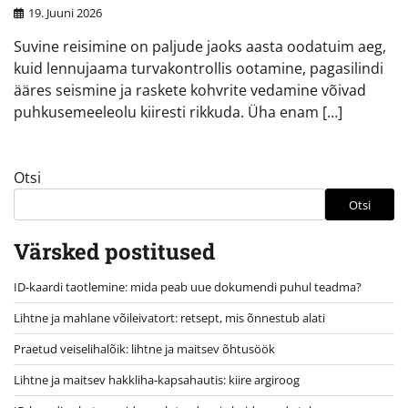
19. Juuni 2026
Suvine reisimine on paljude jaoks aasta oodatuim aeg,
kuid lennujaama turvakontrollis ootamine, pagasilindi
ääres seismine ja raskete kohvrite vedamine võivad
puhkusemeeleolu kiiresti rikkuda. Üha enam […]
Otsi
Otsi
Värsked postitused
ID-kaardi taotlemine: mida peab uue dokumendi puhul teadma?
Lihtne ja mahlane võileivatort: retsept, mis õnnestub alati
Praetud veiselihalõik: lihtne ja maitsev õhtusöök
Lihtne ja maitsev hakkliha-kapsahautis: kiire argiroog