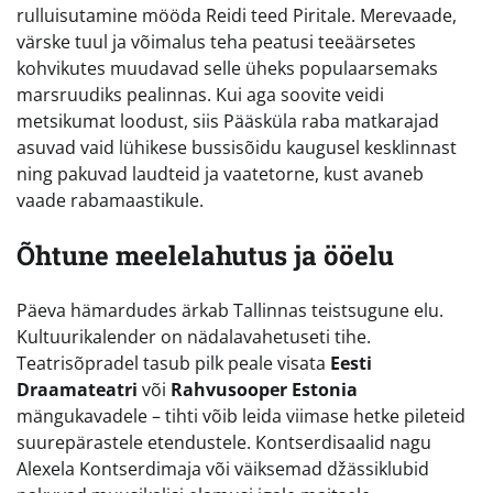
rulluisutamine mööda Reidi teed Piritale. Merevaade,
värske tuul ja võimalus teha peatusi teeäärsetes
kohvikutes muudavad selle üheks populaarsemaks
marsruudiks pealinnas. Kui aga soovite veidi
metsikumat loodust, siis Pääsküla raba matkarajad
asuvad vaid lühikese bussisõidu kaugusel kesklinnast
ning pakuvad laudteid ja vaatetorne, kust avaneb
vaade rabamaastikule.
Õhtune meelelahutus ja ööelu
Päeva hämardudes ärkab Tallinnas teistsugune elu.
Kultuurikalender on nädalavahetuseti tihe.
Teatrisõpradel tasub pilk peale visata
Eesti
Draamateatri
või
Rahvusooper Estonia
mängukavadele – tihti võib leida viimase hetke pileteid
suurepärastele etendustele. Kontserdisaalid nagu
Alexela Kontserdimaja või väiksemad džässiklubid