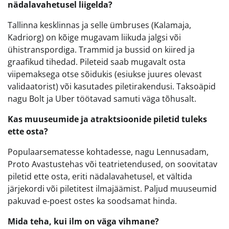
nädalavahetusel liigelda?
Tallinna kesklinnas ja selle ümbruses (Kalamaja,
Kadriorg) on kõige mugavam liikuda jalgsi või
ühistranspordiga. Trammid ja bussid on kiired ja
graafikud tihedad. Pileteid saab mugavalt osta
viipemaksega otse sõidukis (esiukse juures olevast
validaatorist) või kasutades piletirakendusi. Taksoäpid
nagu Bolt ja Uber töötavad samuti väga tõhusalt.
Kas muuseumide ja atraktsioonide piletid tuleks
ette osta?
Populaarsematesse kohtadesse, nagu Lennusadam,
Proto Avastustehas või teatrietendused, on soovitatav
piletid ette osta, eriti nädalavahetusel, et vältida
järjekordi või piletitest ilmajäämist. Paljud muuseumid
pakuvad e-poest ostes ka soodsamat hinda.
Mida teha, kui ilm on väga vihmane?