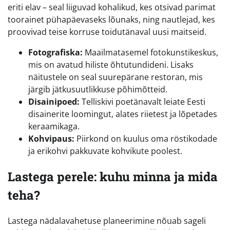
eriti elav – seal liiguvad kohalikud, kes otsivad parimat
toorainet pühapäevaseks lõunaks, ning nautlejad, kes
proovivad teise korruse toidutänaval uusi maitseid.
Fotografiska:
Maailmatasemel fotokunstikeskus,
mis on avatud hiliste õhtutundideni. Lisaks
näitustele on seal suurepärane restoran, mis
järgib jätkusuutlikkuse põhimõtteid.
Disainipoed:
Telliskivi poetänavalt leiate Eesti
disainerite loomingut, alates riietest ja lõpetades
keraamikaga.
Kohvipaus:
Piirkond on kuulus oma röstikodade
ja erikohvi pakkuvate kohvikute poolest.
Lastega perele: kuhu minna ja mida
teha?
Lastega nädalavahetuse planeerimine nõuab sageli