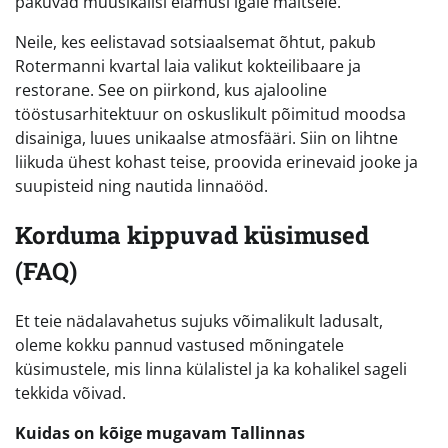
pakuvad muusikalisi elamusi igale maitsele.
Neile, kes eelistavad sotsiaalsemat õhtut, pakub
Rotermanni kvartal laia valikut kokteilibaare ja
restorane. See on piirkond, kus ajalooline
tööstusarhitektuur on oskuslikult põimitud moodsa
disainiga, luues unikaalse atmosfääri. Siin on lihtne
liikuda ühest kohast teise, proovida erinevaid jooke ja
suupisteid ning nautida linnaööd.
Korduma kippuvad küsimused
(FAQ)
Et teie nädalavahetus sujuks võimalikult ladusalt,
oleme kokku pannud vastused mõningatele
küsimustele, mis linna külalistel ja ka kohalikel sageli
tekkida võivad.
Kuidas on kõige mugavam Tallinnas