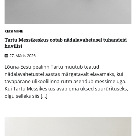
REISIMINE
Tartu Messikeskus ootab nädalavahetusel tuhandeid
huvilisi
27. Märts 2026
Lõuna-Eesti pealinn Tartu muutub teatud
nädalavahetustel aastas märgatavalt elavamaks, kui
tavapärane ülikoolilinna rütm asendub messimeluga.
Kui Tartu Messikeskus avab oma uksed suurürituseks,
olgu selleks siis […]