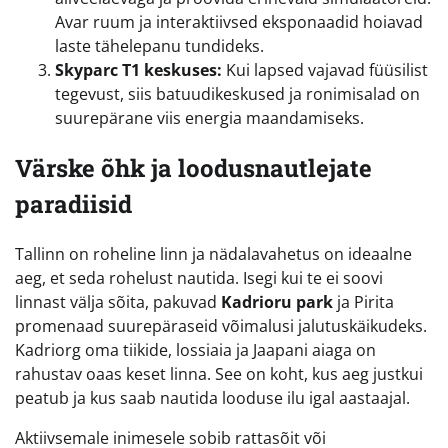
Avar ruum ja interaktiivsed eksponaadid hoiavad
laste tähelepanu tundideks.
Skyparc T1 keskuses:
Kui lapsed vajavad füüsilist
tegevust, siis batuudikeskused ja ronimisalad on
suurepärane viis energia maandamiseks.
Värske õhk ja loodusnautlejate
paradiisid
Tallinn on roheline linn ja nädalavahetus on ideaalne
aeg, et seda rohelust nautida. Isegi kui te ei soovi
linnast välja sõita, pakuvad
Kadrioru park
ja Pirita
promenaad suurepäraseid võimalusi jalutuskäikudeks.
Kadriorg oma tiikide, lossiaia ja Jaapani aiaga on
rahustav oaas keset linna. See on koht, kus aeg justkui
peatub ja kus saab nautida looduse ilu igal aastaajal.
Aktiivsemale inimesele sobib rattasõit või