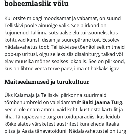
boheemlaslik võlu
Kui otsite midagi moodsamat ja vabamat, on suund
Telliskivi poole ainuõige valik. See piirkond on
kujunenud Tallinna sotsiaalse elu tuiksooneks, kus
kohtuvad kunst, disain ja suurepärane toit. Eesolev
nädalavahetus toob Telliskivisse tõenäoliselt mitmeid
pop-up üritusi, olgu selleks siis disainiturg, täikad või
elav muusika mõnes sealses lokaalis. See on piirkond,
kus on lihtne veeta terve päev, ilma et hakkaks igav.
Maitseelamused ja turukultuur
Üks Kalamaja ja Telliskivi piirkonna suurimaid
tõmbenumbreid on vaieldamatult
Balti Jaama Turg
.
See ei ole enam ammu vaid koht, kust osta kartulit ja
liha. Tänapäevane turg on toiduparadiis, kus leidub
kõike alates värsketest austritest kuni eheda Itaalia
pitsa ja Aasia tänavatoiduni. Nädalavahetustel on turg