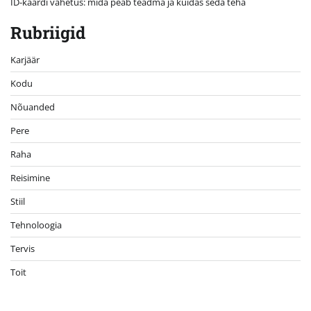
ID-kaardi vahetus: mida peab teadma ja kuidas seda teha
Rubriigid
Karjäär
Kodu
Nõuanded
Pere
Raha
Reisimine
Stiil
Tehnoloogia
Tervis
Toit