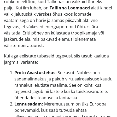
rohkem eeltööd, kuid Tallinnas on valikuid õnneks
palju. Kui ilm lubab, on
Tallinna Loomaaed
alati kindel
valik. Jalutuskäik värskes õhus koos loomade
vaatamisega on hariv ja samas piisavalt aktiivne
tegevus, et väikesed energiapommid õhtuks ära
väsitada. Eriti põnev on külastada troopikamaja või
jääkarude ala, mis pakuvad elamusi olenemata
välistemperatuurist.
Kui aga eelistate tubaseid tegevusi, siis tasub kaaluda
järgmisi variante:
Proto Avastustehas:
See asub Noblessneri
sadamalinnakus ja pakub virtuaalreaalsuse kaudu
rännakut leiutiste maailma. See on koht, kus
tegevust jagub nii lastele kui ka täiskasvanutele,
ühendades teaduse ja fantaasia.
Lennusadam:
Meremuuseum on üks Euroopa
põnevamaid, kus saab tutvuda ehtsa
allveelaevaga ja proovida erinevaid simulaatoreid.