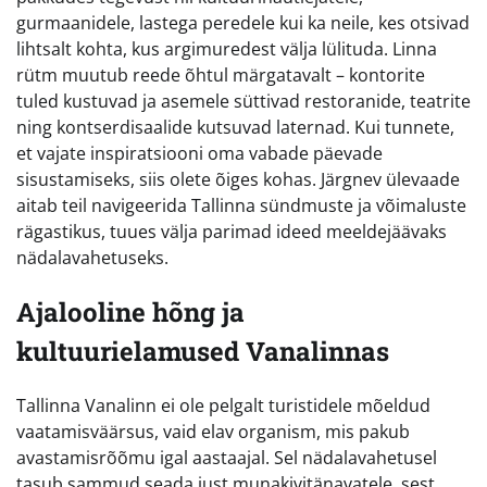
gurmaanidele, lastega peredele kui ka neile, kes otsivad
lihtsalt kohta, kus argimuredest välja lülituda. Linna
rütm muutub reede õhtul märgatavalt – kontorite
tuled kustuvad ja asemele süttivad restoranide, teatrite
ning kontserdisaalide kutsuvad laternad. Kui tunnete,
et vajate inspiratsiooni oma vabade päevade
sisustamiseks, siis olete õiges kohas. Järgnev ülevaade
aitab teil navigeerida Tallinna sündmuste ja võimaluste
rägastikus, tuues välja parimad ideed meeldejäävaks
nädalavahetuseks.
Ajalooline hõng ja
kultuurielamused Vanalinnas
Tallinna Vanalinn ei ole pelgalt turistidele mõeldud
vaatamisväärsus, vaid elav organism, mis pakub
avastamisrõõmu igal aastaajal. Sel nädalavahetusel
tasub sammud seada just munakivitänavatele, sest