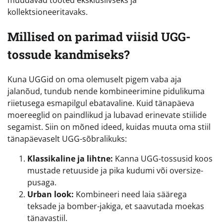
muudavad tooted eksklusiivseks ja
kollektsioneeritavaks.
Millised on parimad viisid UGG-
tossude kandmiseks?
Kuna UGGid on oma olemuselt pigem vaba aja
jalanõud, tundub nende kombineerimine pidulikuma
riietusega esmapilgul ebatavaline. Kuid tänapäeva
moereeglid on paindlikud ja lubavad erinevate stiilide
segamist. Siin on mõned ideed, kuidas muuta oma stiil
tänapäevaselt UGG-sõbralikuks:
Klassikaline ja lihtne:
Kanna UGG-tossusid koos
mustade retuuside ja pika kudumi või oversize-
pusaga.
Urban look:
Kombineeri need laia säärega
teksade ja bomber-jakiga, et saavutada moekas
tänavastiil.