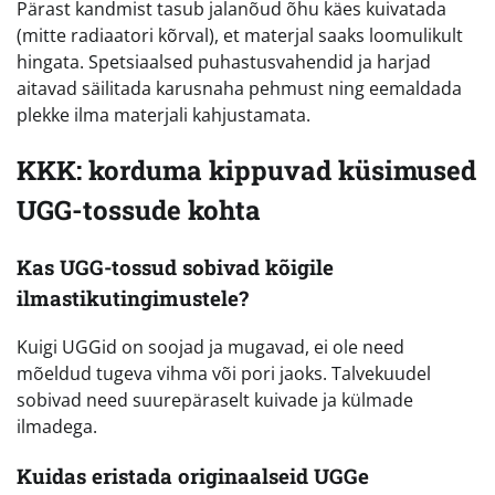
Pärast kandmist tasub jalanõud õhu käes kuivatada
(mitte radiaatori kõrval), et materjal saaks loomulikult
hingata. Spetsiaalsed puhastusvahendid ja harjad
aitavad säilitada karusnaha pehmust ning eemaldada
plekke ilma materjali kahjustamata.
KKK: korduma kippuvad küsimused
UGG-tossude kohta
Kas UGG-tossud sobivad kõigile
ilmastikutingimustele?
Kuigi UGGid on soojad ja mugavad, ei ole need
mõeldud tugeva vihma või pori jaoks. Talvekuudel
sobivad need suurepäraselt kuivade ja külmade
ilmadega.
Kuidas eristada originaalseid UGGe