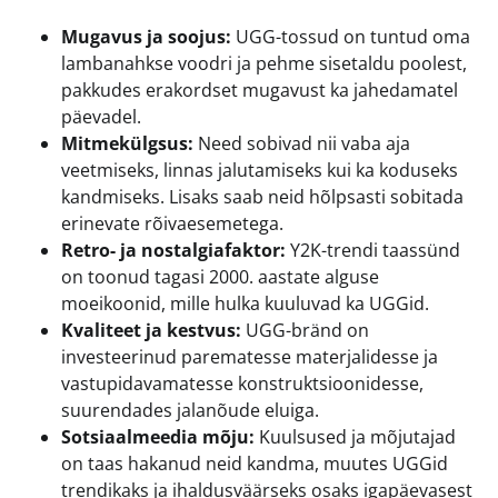
Mugavus ja soojus:
UGG-tossud on tuntud oma
lambanahkse voodri ja pehme sisetaldu poolest,
pakkudes erakordset mugavust ka jahedamatel
päevadel.
Mitmekülgsus:
Need sobivad nii vaba aja
veetmiseks, linnas jalutamiseks kui ka koduseks
kandmiseks. Lisaks saab neid hõlpsasti sobitada
erinevate rõivaesemetega.
Retro- ja nostalgiafaktor:
Y2K-trendi taassünd
on toonud tagasi 2000. aastate alguse
moeikoonid, mille hulka kuuluvad ka UGGid.
Kvaliteet ja kestvus:
UGG-bränd on
investeerinud parematesse materjalidesse ja
vastupidavamatesse konstruktsioonidesse,
suurendades jalanõude eluiga.
Sotsiaalmeedia mõju:
Kuulsused ja mõjutajad
on taas hakanud neid kandma, muutes UGGid
trendikaks ja ihaldusväärseks osaks igapäevasest