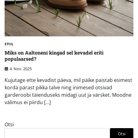
STIIL
Miks on Aaltoneni kingad sel kevadel eriti
populaarsed?
4. Nov. 2025
Kujutage ette kevadist päeva, mil päike paistab esimest
korda pärast pikka talve ning inimesed otsivad
garderoobi täienduseks midagi uut ja värsket. Moodne
välimus ei piirdu […]
Otsi
Otsi