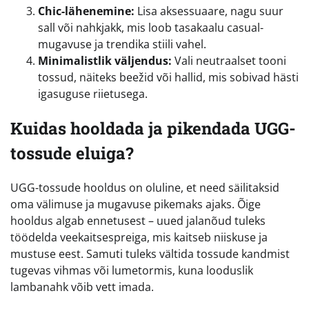
Chic-lähenemine:
Lisa aksessuaare, nagu suur
sall või nahkjakk, mis loob tasakaalu casual-
mugavuse ja trendika stiili vahel.
Minimalistlik väljendus:
Vali neutraalset tooni
tossud, näiteks beežid või hallid, mis sobivad hästi
igasuguse riietusega.
Kuidas hooldada ja pikendada UGG-
tossude eluiga?
UGG-tossude hooldus on oluline, et need säilitaksid
oma välimuse ja mugavuse pikemaks ajaks. Õige
hooldus algab ennetusest – uued jalanõud tuleks
töödelda veekaitsespreiga, mis kaitseb niiskuse ja
mustuse eest. Samuti tuleks vältida tossude kandmist
tugevas vihmas või lumetormis, kuna looduslik
lambanahk võib vett imada.