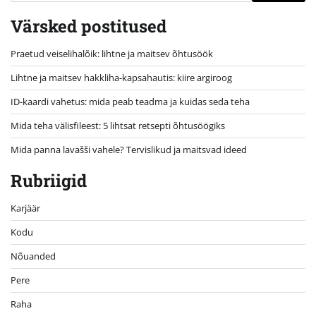
Värsked postitused
Praetud veiselihalõik: lihtne ja maitsev õhtusöök
Lihtne ja maitsev hakkliha-kapsahautis: kiire argiroog
ID-kaardi vahetus: mida peab teadma ja kuidas seda teha
Mida teha välisfileest: 5 lihtsat retsepti õhtusöögiks
Mida panna lavašši vahele? Tervislikud ja maitsvad ideed
Rubriigid
Karjäär
Kodu
Nõuanded
Pere
Raha