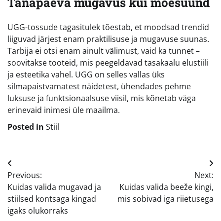
Tänapäeva mugavus kui moesuund
UGG-tossude tagasitulek tõestab, et moodsad trendid
liiguvad järjest enam praktilisuse ja mugavuse suunas.
Tarbija ei otsi enam ainult välimust, vaid ka tunnet –
soovitakse tooteid, mis peegeldavad tasakaalu elustiili
ja esteetika vahel. UGG on selles vallas üks
silmapaistvamatest näidetest, ühendades pehme
luksuse ja funktsionaalsuse viisil, mis kõnetab väga
erinevaid inimesi üle maailma.
Posted in
Stiil
Navigeerimine
Previous:
Next:
Kuidas valida mugavad ja
Kuidas valida beeže kingi,
stiilsed kontsaga kingad
mis sobivad iga riietusega
igaks olukorraks