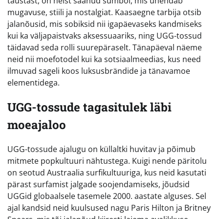
taustast, on neist saanud sümbol, mis ühendab
mugavuse, stiili ja nostalgiat. Kaasaegne tarbija otsib
jalanõusid, mis sobiksid nii igapäevaseks kandmiseks
kui ka väljapaistvaks aksessuaariks, ning UGG-tossud
täidavad seda rolli suurepäraselt. Tänapäeval näeme
neid nii moefotodel kui ka sotsiaalmeedias, kus need
ilmuvad sageli koos luksusbrändide ja tänavamoe
elementidega.
UGG-tossude tagasitulek läbi
moeajaloo
UGG-tossude ajalugu on küllaltki huvitav ja põimub
mitmete popkultuuri nähtustega. Kuigi nende päritolu
on seotud Austraalia surfikultuuriga, kus neid kasutati
pärast surfamist jalgade soojendamiseks, jõudsid
UGGid globaalsele tasemele 2000. aastate alguses. Sel
ajal kandsid neid kuulsused nagu Paris Hilton ja Britney