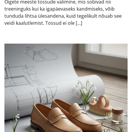
Õigete meeste tossude valimine, mis sobivad nii
treeninguks kui ka igapäevaseks kandmiseks, võib
tunduda lihtsa ülesandena, kuid tegelikult nõuab see
veidi kaalutlemist. Tossud ei ole […]