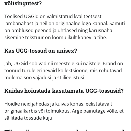
võltsingutest?
Tõelised UGGid on valmistatud kvaliteetsest
lambanahast ja neil on originaalne logo kannal. Samuti
on õmblused peened ja ühtlased ning karusnaha
sisemine tekstuur on loomulikult kohev ja tihe.
Kas UGG-tossud on unisex?
Jah, UGGid sobivad nii meestele kui naistele. Bränd on
toonud turule erinevaid kollektsioone, mis rõhutavad
mõlema soo vajadusi ja stiilieelistusi.
Kuidas hoiustada kasutamata UGG-tossusid?
Hoidke neid jahedas ja kuivas kohas, eelistatavalt
originaalkarbis või tolmukotis. Ärge painutage võlle, et
säilitada tossude kuju.