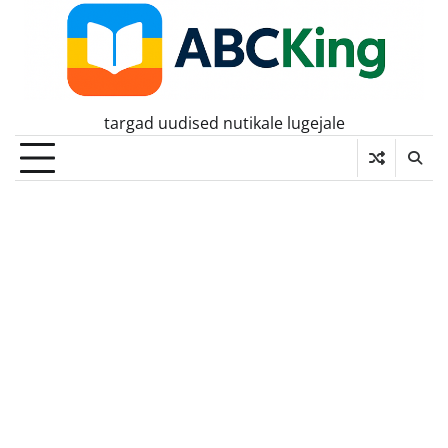
Skip
to
content
targad uudised nutikale lugejale