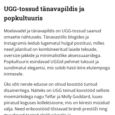
UGG-tossud tänavapildis ja
popkultuuris
Moelavadel ja tänavapildis on UGG-tossud saanud
omaette nähtuseks. Tänavastiilis blogides ja
Instagramis leidub lugematul hulgal postitusi, milles
need jalanõud on kombineeritud laiade teksade,
oversize-jakkide ja minimalistlike aksessuaaridega.
Popkultuuris esindavad UGGid pehmet luksust ja
sundimatut elegantsi, mis sobib hästi kiire elutempoga
inimesele.
Üks võti nende edusse on olnud koostöö tuntud
disaineritega. Näiteks on UGG teinud koostööd selliste
moemärkidega nagu Telfar ja Molly Goddard, luues
piiratud koguses kollektsioone, mis on kiiresti müüdud
välja. Need erikoostööd tõstavad brändi prestiiži ning