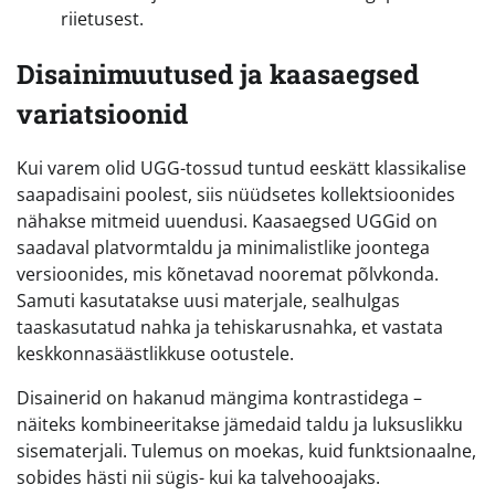
riietusest.
Disainimuutused ja kaasaegsed
variatsioonid
Kui varem olid UGG-tossud tuntud eeskätt klassikalise
saapadisaini poolest, siis nüüdsetes kollektsioonides
nähakse mitmeid uuendusi. Kaasaegsed UGGid on
saadaval platvormtaldu ja minimalistlike joontega
versioonides, mis kõnetavad nooremat põlvkonda.
Samuti kasutatakse uusi materjale, sealhulgas
taaskasutatud nahka ja tehiskarusnahka, et vastata
keskkonnasäästlikkuse ootustele.
Disainerid on hakanud mängima kontrastidega –
näiteks kombineeritakse jämedaid taldu ja luksuslikku
sisematerjali. Tulemus on moekas, kuid funktsionaalne,
sobides hästi nii sügis- kui ka talvehooajaks.