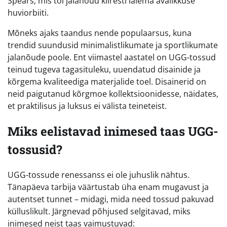
Spears, mis tõi jalanõud kiiresti laiema avalikkuse
huviorbiiti.
Mõneks ajaks taandus nende populaarsus, kuna
trendid suundusid minimalistlikumate ja sportlikumate
jalanõude poole. Ent viimastel aastatel on UGG-tossud
teinud tugeva tagasituleku, uuendatud disainide ja
kõrgema kvaliteediga materjalide toel. Disainerid on
neid paigutanud kõrgmoe kollektsioonidesse, näidates,
et praktilisus ja luksus ei välista teineteist.
Miks eelistavad inimesed taas UGG-
tossusid?
UGG-tossude renessanss ei ole juhuslik nähtus.
Tänapäeva tarbija väärtustab üha enam mugavust ja
autentset tunnet – midagi, mida need tossud pakuvad
külluslikult. Järgnevad põhjused selgitavad, miks
inimesed neist taas vaimustuvad: