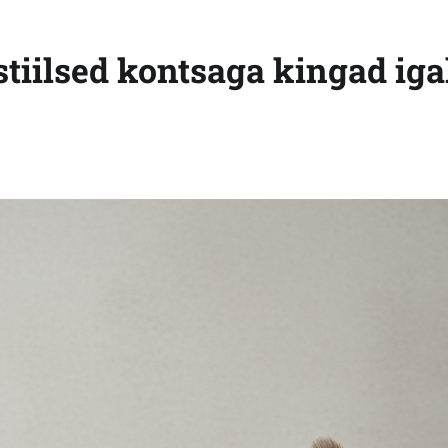
stiilsed kontsaga kingad ig