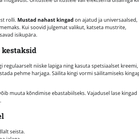
t rolli.
Mustad nahast kingad
on ajatud ja universaalsed
maks. Kui soovid julgemat valikut, katseta mustrite,
isavad isikupära.
 kestaksid
i regulaarselt niiske lapiga ning kasuta spetsiaalset kreemi,
astada pehme harjaga. Säilita kingi vormi säilitamiseks king
võib muuta kõndimise ebastabiilseks. Vajadusel lase kingad
.
el
lalt seista.
ma jalaga.