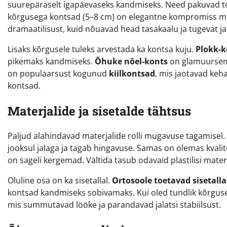
suurepäraselt igapäevaseks kandmiseks. Need pakuvad toe
kõrgusega kontsad (5–8 cm) on elegantne kompromiss mugav
dramaatilisust, kuid nõuavad head tasakaalu ja tugevat jal
Lisaks kõrgusele tuleks arvestada ka kontsa kuju.
Plokk-k
pikemaks kandmiseks.
Õhuke nõel-konts
on glamuursem, 
on populaarsust kogunud
kiilkontsad
, mis jaotavad keh
kontsad.
Materjalide ja sisetalde tähtsus
Paljud alahindavad materjalide rolli mugavuse tagamisel.
jooksul jalaga ja tagab hingavuse. Samas on olemas kvalit
on sageli kergemad. Vältida tasub odavaid plastilisi materja
Oluline osa on ka sisetallal.
Ortosoole toetavad sisetall
kontsad kandmiseks sobivamaks. Kui oled tundlik kõrguse s
mis summutavad lööke ja parandavad jalatsi stabiilsust.