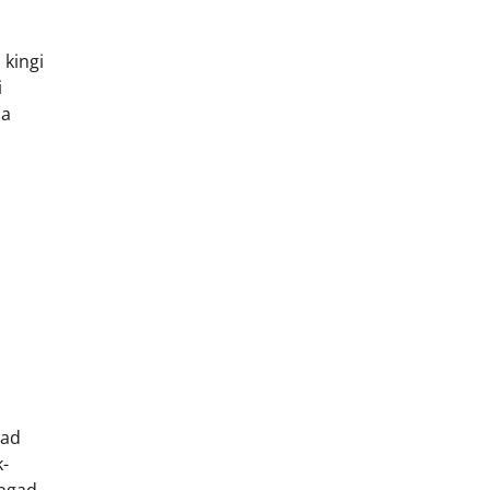
 kingi
i
ja
vad
k-
ingad,