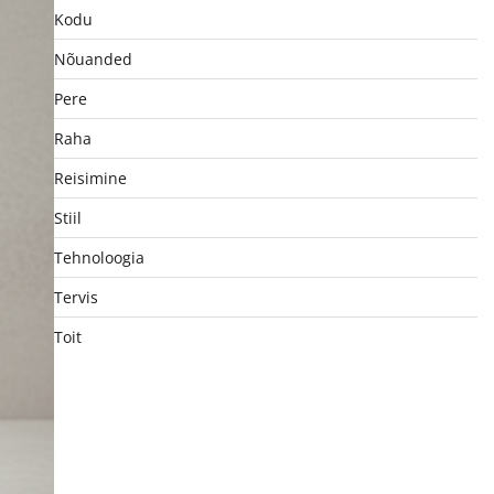
Kodu
Nõuanded
Pere
Raha
Reisimine
Stiil
Tehnoloogia
Tervis
Toit