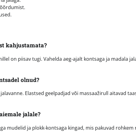
hõõrdumist.
dused.
ist kahjustamata?
llel on piisav tugi. Vahelda aeg-ajalt kontsaga ja madala jal
ntsadel olnud?
 jalavanne. Elastsed geelpadjad või massaažirull aitavad ta
aiemale jalale?
aga mudelid ja plokk-kontsaga kingad, mis pakuvad rohkem