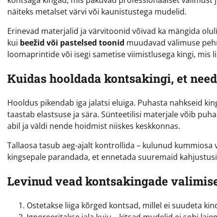
näiteks metalset värvi või kaunistustega mudelid.
Erinevad materjalid ja värvitoonid võivad ka mängida olulis
kui
beežid või pastelsed toonid
muudavad välimuse pehme
loomaprintide või isegi sametise viimistlusega kingi, mis l
Kuidas hooldada kontsakingi, et need
Hooldus pikendab iga jalatsi eluiga. Puhasta nahkseid king
taastab elastsuse ja sära. Sünteetilisi materjale võib puh
abil ja väldi nende hoidmist niiskes keskkonnas.
Tallaosa tasub aeg-ajalt kontrollida – kulunud kummiosa 
kingsepale parandada, et ennetada suuremaid kahjustusi
Levinud vead kontsakingade valimis
Ostetakse liiga kõrged kontsad, millel ei suudeta kind
Ignoreeritakse jala kuju – kitsad mudelid ei sobi laie