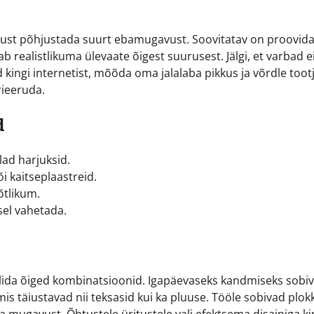
rust põhjustada suurt ebamugavust. Soovitatav on proovida
b realistlikuma ülevaate õigest suurusest. Jälgi, et varbad e
d kingi internetist, mõõda oma jalalaba pikkus ja võrdle toot
rieeruda.
d
lad harjuksid.
i kaitseplaastreid.
õtlikum.
sel vahetada.
alida õiged kombinatsioonid. Igapäevaseks kandmiseks sobi
s täiustavad nii teksasid kui ka pluuse. Tööle sobivad plok
 mugavust. Õhtustele üritustele vali efektsema disainiga k