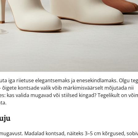
uuta iga riietuse elegantsemaks ja enesekindlamaks. Olgu te
– õigete kontsade valik võib märkimisväärselt mõjutada nii
: kas valida mugavad või stiilsed kingad? Tegelikult on või
ta.
uju
 mugavust. Madalad kontsad, näiteks 3–5 cm kõrgused, sobi