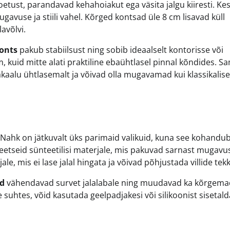
tust, parandavad kehahoiakut ega väsita jalgu kiiresti. Ke
use ja stiili vahel. Kõrged kontsad üle 8 cm lisavad küll
avõlvi.
onts
pakub stabiilsust ning sobib ideaalselt kontorisse või
kuid mitte alati praktiline ebaühtlasel pinnal kõndides. S
akaalu ühtlasemalt ja võivad olla mugavamad kui klassikalis
 Nahk on jätkuvalt üks parimaid valikuid, kuna see kohandub
eetseid sünteetilisi materjale, mis pakuvad sarnast mugavus
le, mis ei lase jalal hingata ja võivad põhjustada villide tekk
ad
vähendavad survet jalalabale ning muudavad ka kõrgema
uhtes, võid kasutada geelpadjakesi või silikoonist sisetald