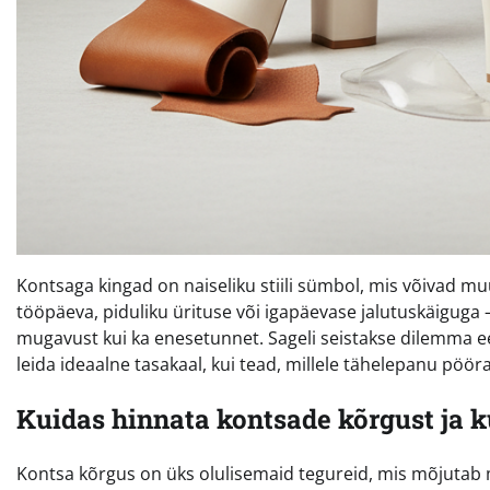
Kontsaga kingad on naiseliku stiili sümbol, mis võivad m
tööpäeva, piduliku ürituse või igapäevase jalutuskäiguga 
mugavust kui ka enesetunnet. Sageli seistakse dilemma ees
leida ideaalne tasakaal, kui tead, millele tähelepanu pööra
Kuidas hinnata kontsade kõrgust ja k
Kontsa kõrgus on üks olulisemaid tegureid, mis mõjutab