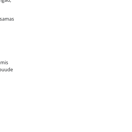
, samas
 mis
apuude