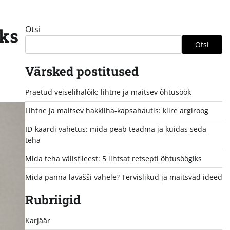
Otsi
aks
Otsi
Värsked postitused
Praetud veiselihalõik: lihtne ja maitsev õhtusöök
Lihtne ja maitsev hakkliha-kapsahautis: kiire argiroog
ID-kaardi vahetus: mida peab teadma ja kuidas seda
teha
Mida teha välisfileest: 5 lihtsat retsepti õhtusöögiks
Mida panna lavašši vahele? Tervislikud ja maitsvad ideed
Rubriigid
Karjäär