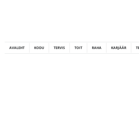
Skip
to
content
AVALEHT
KODU
TERVIS
TOIT
RAHA
KARJÄÄR
T