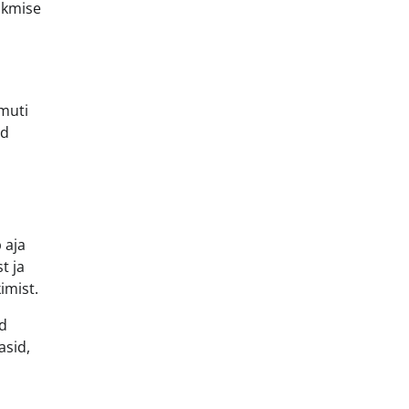
skmise
amuti
ed
 aja
t ja
imist.
d
asid,