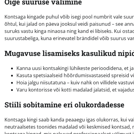
Õige suuruse valimine
Kontsaga kingade puhul võib isegi pool numbrit vale suu
õhtul, kui jalad on päeva jooksul veidi paisunud – see anna
suruks vastu kinga ninaosa ning kand ei libiseks. Kui osta
suurustabeliga, kuna erinevatel brändidel võib suurus va
Mugavuse lisamiseks kasulikud nipi
Kanna uusi kontsakingi lühikeste perioodidena, et ja
Kasuta spetsiaalseid hõõrdumisvastaseid spreisid võ
Hoia jalgu niisutatuna – kuiv nahk on villidele vastuv
Varu kontorisse või kotti madalad jalatsid, et vajadu
Stiili sobitamine eri olukordadesse
Kontsaga kingi saab kanda peaaegu igas olukorras, kui v
neutraalsetes toonides madalad või keskmised kontsad, mi
kontsaga kingad, mis pakuvad professionaalset välimust ja