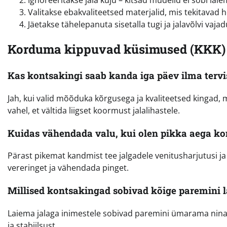
Valitakse ebakvaliteetsed materjalid, mis tekitavad 
Jäetakse tähelepanuta sisetalla tugi ja jalavõlvi vaja
Korduma kippuvad küsimused (KKK)
Kas kontsakingi saab kanda iga päev ilma terv
Jah, kui valid mõõduka kõrgusega ja kvaliteetsed kingad, mi
vahel, et vältida liigset koormust jalalihastele.
Kuidas vähendada valu, kui olen pikka aega ko
Pärast pikemat kandmist tee jalgadele venitusharjutusi ja
vereringet ja vähendada pinget.
Millised kontsakingad sobivad kõige paremini l
Laiema jalaga inimestele sobivad paremini ümarama nin
ja stabiilsust.