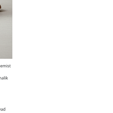
gemist
malik
vad