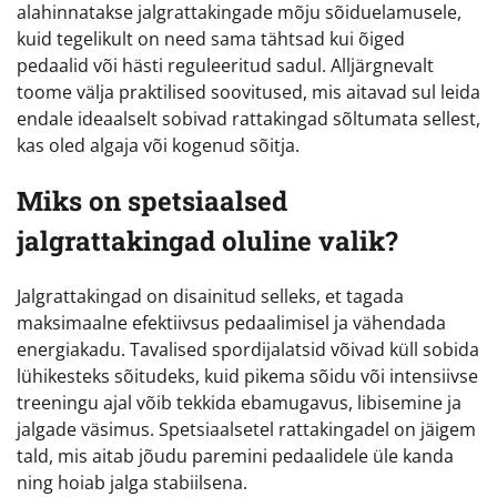
alahinnatakse jalgrattakingade mõju sõiduelamusele,
kuid tegelikult on need sama tähtsad kui õiged
pedaalid või hästi reguleeritud sadul. Alljärgnevalt
toome välja praktilised soovitused, mis aitavad sul leida
endale ideaalselt sobivad rattakingad sõltumata sellest,
kas oled algaja või kogenud sõitja.
Miks on spetsiaalsed
jalgrattakingad oluline valik?
Jalgrattakingad on disainitud selleks, et tagada
maksimaalne efektiivsus pedaalimisel ja vähendada
energiakadu. Tavalised spordijalatsid võivad küll sobida
lühikesteks sõitudeks, kuid pikema sõidu või intensiivse
treeningu ajal võib tekkida ebamugavus, libisemine ja
jalgade väsimus. Spetsiaalsetel rattakingadel on jäigem
tald, mis aitab jõudu paremini pedaalidele üle kanda
ning hoiab jalga stabiilsena.