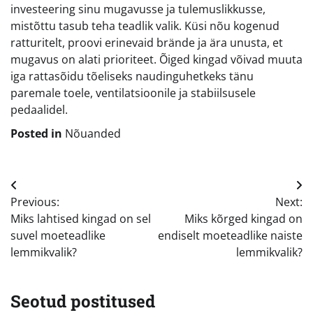
investeering sinu mugavusse ja tulemuslikkusse,
mistõttu tasub teha teadlik valik. Küsi nõu kogenud
ratturitelt, proovi erinevaid brände ja ära unusta, et
mugavus on alati prioriteet. Õiged kingad võivad muuta
iga rattasõidu tõeliseks naudinguhetkeks tänu
paremale toele, ventilatsioonile ja stabiilsusele
pedaalidel.
Posted in
Nõuanded
Navigeerimine
Previous:
Next:
Miks lahtised kingad on sel
Miks kõrged kingad on
suvel moeteadlike
endiselt moeteadlike naiste
lemmikvalik?
lemmikvalik?
Seotud postitused