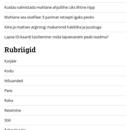
Kuidas valmistada mahlane ahjulõhe: üks lihtne nipp
Mahlane sea sisefilee: 5 parimat retsepti igaks peoks
Kiire ja maitsev argiroog: makaronid hakkliha ja juustuga
Lapse ID-kaardi taotlemine: mida lapsevanem peab teadma?
Rubriigid
Karjäär
Kodu
Nõuanded
Pere
Raha
Reisimine
Stiil
Tehnoloogia