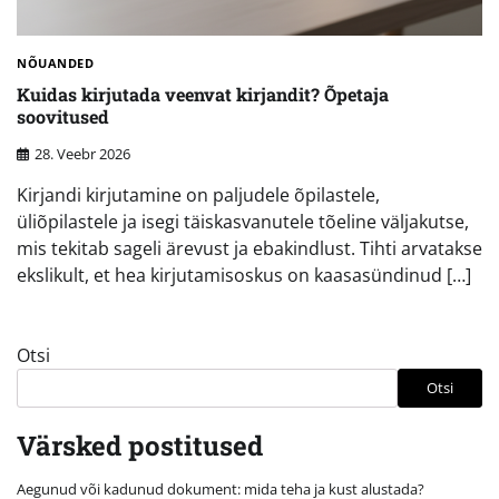
NÕUANDED
Kuidas kirjutada veenvat kirjandit? Õpetaja
soovitused
28. Veebr 2026
Kirjandi kirjutamine on paljudele õpilastele,
üliõpilastele ja isegi täiskasvanutele tõeline väljakutse,
mis tekitab sageli ärevust ja ebakindlust. Tihti arvatakse
ekslikult, et hea kirjutamisoskus on kaasasündinud […]
Otsi
Otsi
Värsked postitused
Aegunud või kadunud dokument: mida teha ja kust alustada?