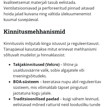
kvaliteetsemat materjali tasub eelistada.
Ventilatsiooniavad ja perforeeritud pinnad aitavad
hoida jalad kuivana ning vältida ülekuumenemist
kuumal suvepäeval.
Kinnitusmehhanismid
Kinnitusviis mõjutab kinga istuvust ja reguleeritavust.
Tänapäeval kasutatakse mitut erinevat mehhanismi
sõltuvalt mudelist ja hinnaklassist:
Takjakinnitused (Velcro)
– lihtne ja
usaldusväärne valik, sobiv algajatele või
treeningsõitudeks.
BOA-süsteem
– keeratava nupu abil reguleeritav
süsteem, mis võimaldab täpset pingutust
jaotatuna kogu jalale.
Traditsioonilised paelad
– kuigi vähem levinud,
eelistavad mõned ratturid neid loodusliku tunde