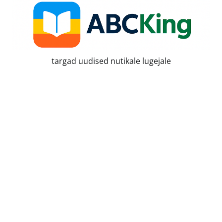
Skip
to
content
targad uudised nutikale lugejale