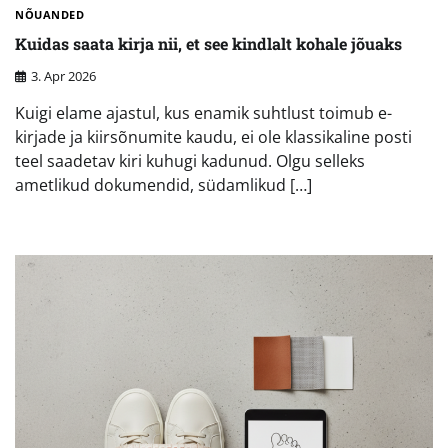
NÕUANDED
Kuidas saata kirja nii, et see kindlalt kohale jõuaks
3. Apr 2026
Kuigi elame ajastul, kus enamik suhtlust toimub e-
kirjade ja kiirsõnumite kaudu, ei ole klassikaline posti
teel saadetav kiri kuhugi kadunud. Olgu selleks
ametlikud dokumendid, südamlikud […]