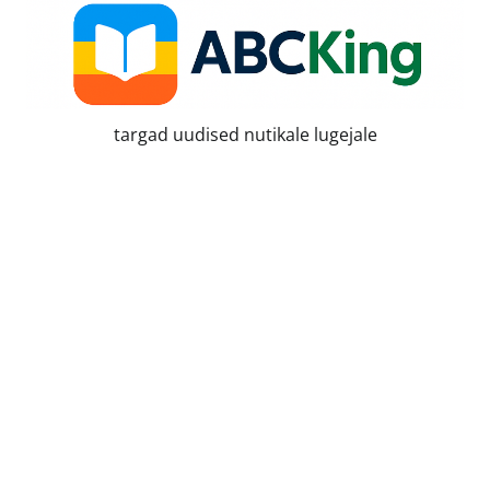
Skip
to
content
targad uudised nutikale lugejale