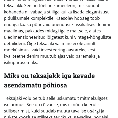
teksajakk. See on tõeline kameeleon, mis suudab
kohaneda nii vabaaja stiiliga kui ka lisada elegantsust
pidulikumale komplektile. Käesolev hooaeg toob
endaga kaasa põnevaid uuendusi klassikalises denimi
maailmas, pakkudes midagi igale maitsele, alates
üledimensioneeritud lõigetest kuni vintage-hõnguliste
detailideni. Õige teksajaki valimine ei ole ainult
moeküsimus, vaid investeering aastateks, sest
kvaliteetne denim muutub ajas vaid paremaks ja
isikupärasemaks.
Miks on teksajakk iga kevade
asendamatu põhiosa
Teksajaki võlu peitub selle uskumatult mitmekülgses
iseloomus. See on rõivaese, mis ei nõua keerulist
stiliseerimist, kuid suudab muuta tavalise t-särgi ja
pükste koosluse stiilseks tervikuks. Kevadisel hooajal,