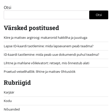
Otsi
Otsi
Värsked postitused
Kiire ja maitsev argiroog: makaronid hakkliha ja juustuga
Lapse ID-kaardi taotlemine: mida lapsevanem peab teadma?
ID-kaardi taotlemine: mida peab uue dokumendi puhul teadma?
Lihtne ja mahlane võileivatort: retsept, mis õnnestub alati
Praetud veiselihalõik: lihtne ja maitsev õhtusöök
Rubriigid
Karjäär
Kodu
Nõuanded