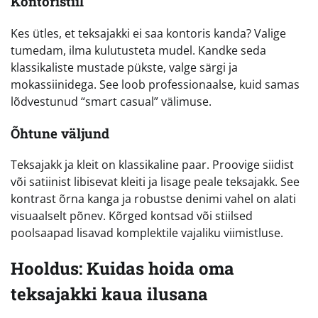
Kontoristiil
Kes ütles, et teksajakki ei saa kontoris kanda? Valige
tumedam, ilma kulutusteta mudel. Kandke seda
klassikaliste mustade pükste, valge särgi ja
mokassiinidega. See loob professionaalse, kuid samas
lõdvestunud “smart casual” välimuse.
Õhtune väljund
Teksajakk ja kleit on klassikaline paar. Proovige siidist
või satiinist libisevat kleiti ja lisage peale teksajakk. See
kontrast õrna kanga ja robustse denimi vahel on alati
visuaalselt põnev. Kõrged kontsad või stiilsed
poolsaapad lisavad komplektile vajaliku viimistluse.
Hooldus: Kuidas hoida oma
teksajakki kaua ilusana