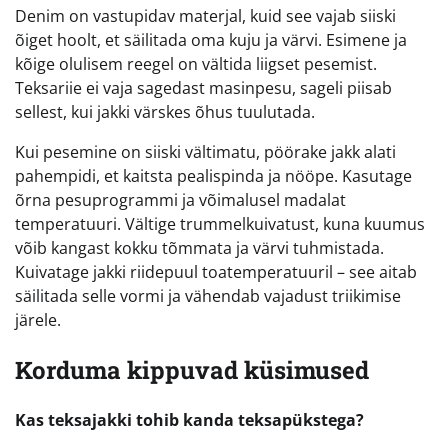
Denim on vastupidav materjal, kuid see vajab siiski
õiget hoolt, et säilitada oma kuju ja värvi. Esimene ja
kõige olulisem reegel on vältida liigset pesemist.
Teksariie ei vaja sagedast masinpesu, sageli piisab
sellest, kui jakki värskes õhus tuulutada.
Kui pesemine on siiski vältimatu, pöörake jakk alati
pahempidi, et kaitsta pealispinda ja nööpe. Kasutage
õrna pesuprogrammi ja võimalusel madalat
temperatuuri. Vältige trummelkuivatust, kuna kuumus
võib kangast kokku tõmmata ja värvi tuhmistada.
Kuivatage jakki riidepuul toatemperatuuril – see aitab
säilitada selle vormi ja vähendab vajadust triikimise
järele.
Korduma kippuvad küsimused
Kas teksajakki tohib kanda teksapükstega?