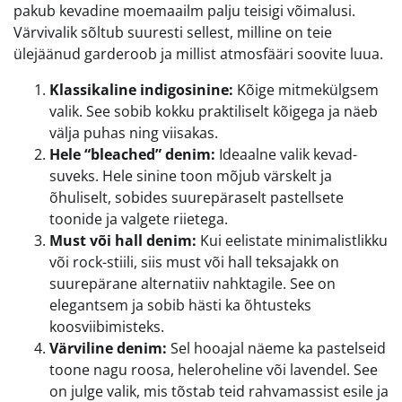
pakub kevadine moemaailm palju teisigi võimalusi.
Värvivalik sõltub suuresti sellest, milline on teie
ülejäänud garderoob ja millist atmosfääri soovite luua.
Klassikaline indigosinine:
Kõige mitmekülgsem
valik. See sobib kokku praktiliselt kõigega ja näeb
välja puhas ning viisakas.
Hele “bleached” denim:
Ideaalne valik kevad-
suveks. Hele sinine toon mõjub värskelt ja
õhuliselt, sobides suurepäraselt pastellsete
toonide ja valgete riietega.
Must või hall denim:
Kui eelistate minimalistlikku
või rock-stiili, siis must või hall teksajakk on
suurepärane alternatiiv nahktagile. See on
elegantsem ja sobib hästi ka õhtusteks
koosviibimisteks.
Värviline denim:
Sel hooajal näeme ka pastelseid
toone nagu roosa, heleroheline või lavendel. See
on julge valik, mis tõstab teid rahvamassist esile ja