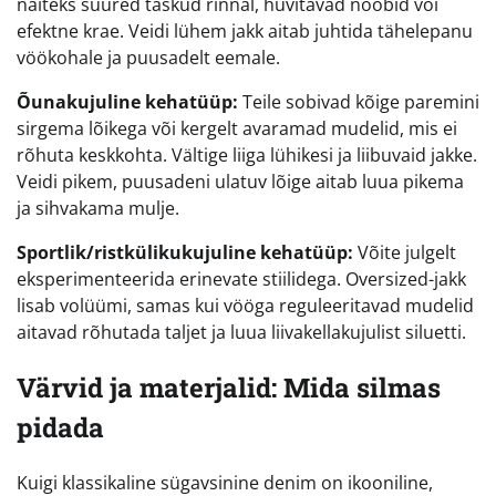
näiteks suured taskud rinnal, huvitavad nööbid või
efektne krae. Veidi lühem jakk aitab juhtida tähelepanu
vöökohale ja puusadelt eemale.
Õunakujuline kehatüüp:
Teile sobivad kõige paremini
sirgema lõikega või kergelt avaramad mudelid, mis ei
rõhuta keskkohta. Vältige liiga lühikesi ja liibuvaid jakke.
Veidi pikem, puusadeni ulatuv lõige aitab luua pikema
ja sihvakama mulje.
Sportlik/ristkülikukujuline kehatüüp:
Võite julgelt
eksperimenteerida erinevate stiilidega. Oversized-jakk
lisab volüümi, samas kui vööga reguleeritavad mudelid
aitavad rõhutada taljet ja luua liivakellakujulist siluetti.
Värvid ja materjalid: Mida silmas
pidada
Kuigi klassikaline sügavsinine denim on ikooniline,