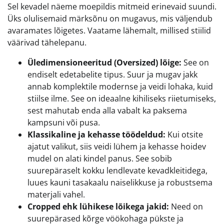
Sel kevadel näeme moepildis mitmeid erinevaid suundi.
Üks olulisemaid märksõnu on mugavus, mis väljendub
avaramates lõigetes. Vaatame lähemalt, millised stiilid
väärivad tähelepanu.
Üledimensioneeritud (Oversized) lõige:
See on
endiselt edetabelite tipus. Suur ja mugav jakk
annab komplektile modernse ja veidi lohaka, kuid
stiilse ilme. See on ideaalne kihiliseks riietumiseks,
sest mahutab enda alla vabalt ka paksema
kampsuni või pusa.
Klassikaline ja kehasse töödeldud:
Kui otsite
ajatut valikut, siis veidi lühem ja kehasse hoidev
mudel on alati kindel panus. See sobib
suurepäraselt kokku lendlevate kevadkleitidega,
luues kauni tasakaalu naiselikkuse ja robustsema
materjali vahel.
Cropped ehk lühikese lõikega jakid:
Need on
suurepärased kõrge vöökohaga pükste ja