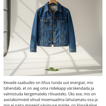
Kevade saabudes on õhus tunda uut energiat, mis
tähendab, et on aeg oma riidekapp värskendada ja
valmistuda kergemateks rõivasteks. Üks ese, mis on
aastakümneid olnud moemaailma lahutamatu osa ja
mis ei näita mingeid väsimuse märke, on klassikaline