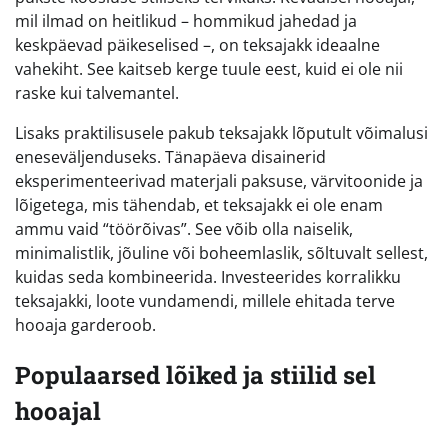
mil ilmad on heitlikud – hommikud jahedad ja
keskpäevad päikeselised –, on teksajakk ideaalne
vahekiht. See kaitseb kerge tuule eest, kuid ei ole nii
raske kui talvemantel.
Lisaks praktilisusele pakub teksajakk lõputult võimalusi
eneseväljenduseks. Tänapäeva disainerid
eksperimenteerivad materjali paksuse, värvitoonide ja
lõigetega, mis tähendab, et teksajakk ei ole enam
ammu vaid “töörõivas”. See võib olla naiselik,
minimalistlik, jõuline või boheemlaslik, sõltuvalt sellest,
kuidas seda kombineerida. Investeerides korralikku
teksajakki, loote vundamendi, millele ehitada terve
hooaja garderoob.
Populaarsed lõiked ja stiilid sel
hooajal