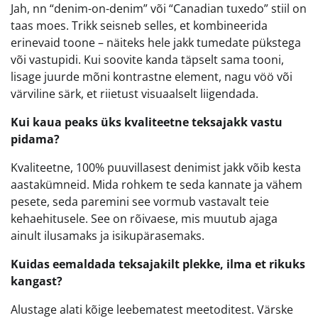
Jah, nn “denim-on-denim” või “Canadian tuxedo” stiil on
taas moes. Trikk seisneb selles, et kombineerida
erinevaid toone – näiteks hele jakk tumedate pükstega
või vastupidi. Kui soovite kanda täpselt sama tooni,
lisage juurde mõni kontrastne element, nagu vöö või
värviline särk, et riietust visuaalselt liigendada.
Kui kaua peaks üks kvaliteetne teksajakk vastu
pidama?
Kvaliteetne, 100% puuvillasest denimist jakk võib kesta
aastakümneid. Mida rohkem te seda kannate ja vähem
pesete, seda paremini see vormub vastavalt teie
kehaehitusele. See on rõivaese, mis muutub ajaga
ainult ilusamaks ja isikupärasemaks.
Kuidas eemaldada teksajakilt plekke, ilma et rikuks
kangast?
Alustage alati kõige leebematest meetoditest. Värske