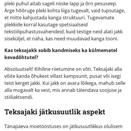
pleki puhul aitab sageli niiske lapp ja õrn pesuseep.
Ärge hõõruge pleki kohta liiga tugevalt, vaid tupsutage,
et mitte kahjustada kanga struktuuri. Tugevamate
plekkide korral kasutage spetsiaalseid
tekstiilipuhastusvahendeid, kuid testige neid alati jakk
siseküljel, et näha, kas need muudavad kanga tooni.
Kas teksajakk sobib kandmiseks ka külmematel
kevadõhtutel?
Absoluutselt! Kihiline riietumine on võti. Teksajaki alla
võite kanda õhukest villast kampsunit, pusat või isegi
teist kerget jakki. Kui jakk on avara lõikega, mahub selle
alla mugavalt ka vest, mis annab täiendava soojuse ja
stiiliaktsendi.
Teksajaki jätkusuutlik aspekt
Tänapäeva moetööstuses on jätkusuutlikkus olulisem