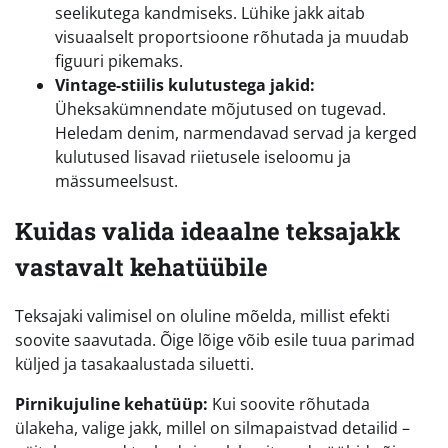
seelikutega kandmiseks. Lühike jakk aitab
visuaalselt proportsioone rõhutada ja muudab
figuuri pikemaks.
Vintage-stiilis kulutustega jakid:
Üheksakümnendate mõjutused on tugevad.
Heledam denim, narmendavad servad ja kerged
kulutused lisavad riietusele iseloomu ja
mässumeelsust.
Kuidas valida ideaalne teksajakk
vastavalt kehatüübile
Teksajaki valimisel on oluline mõelda, millist efekti
soovite saavutada. Õige lõige võib esile tuua parimad
küljed ja tasakaalustada siluetti.
Pirnikujuline kehatüüp:
Kui soovite rõhutada
ülakeha, valige jakk, millel on silmapaistvad detailid –