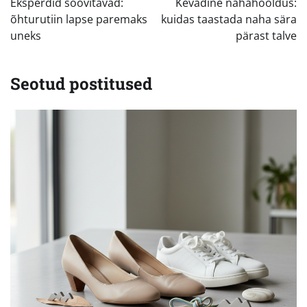
Eksperdid soovitavad:
Kevadine nahahooldus:
õhturutiin lapse paremaks
kuidas taastada naha sära
uneks
pärast talve
Seotud postitused