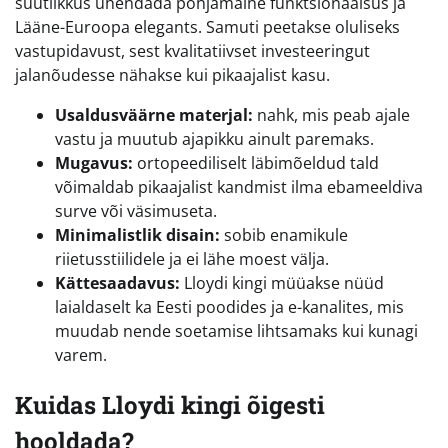
suutlikkus ühendada põhjamaine funktsionaalsus ja
Lääne-Euroopa elegants. Samuti peetakse oluliseks
vastupidavust, sest kvalitatiivset investeeringut
jalanõudesse nähakse kui pikaajalist kasu.
Usaldusväärne materjal:
nahk, mis peab ajale
vastu ja muutub ajapikku ainult paremaks.
Mugavus:
ortopeediliselt läbimõeldud tald
võimaldab pikaajalist kandmist ilma ebameeldiva
surve või väsimuseta.
Minimalistlik disain:
sobib enamikule
riietusstiilidele ja ei lähe moest välja.
Kättesaadavus:
Lloydi kingi müüakse nüüd
laialdaselt ka Eesti poodides ja e-kanalites, mis
muudab nende soetamise lihtsamaks kui kunagi
varem.
Kuidas Lloydi kingi õigesti
hooldada?