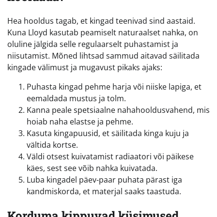
Hea hooldus tagab, et kingad teenivad sind aastaid.
Kuna Lloyd kasutab peamiselt naturaalset nahka, on
oluline jälgida selle regulaarselt puhastamist ja
niisutamist. Mõned lihtsad sammud aitavad säilitada
kingade välimust ja mugavust pikaks ajaks:
Puhasta kingad pehme harja või niiske lapiga, et
eemaldada mustus ja tolm.
Kanna peale spetsiaalne nahahooldusvahend, mis
hoiab naha elastse ja pehme.
Kasuta kingapuusid, et säilitada kinga kuju ja
vältida kortse.
Väldi otsest kuivatamist radiaatori või päikese
käes, sest see võib nahka kuivatada.
Luba kingadel päev-paar puhata pärast iga
kandmiskorda, et materjal saaks taastuda.
Korduma kippuvad küsimused