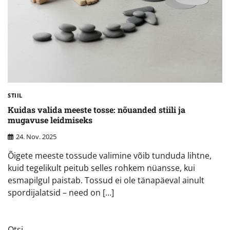
STIIL
Kuidas valida meeste tosse: nõuanded stiili ja
mugavuse leidmiseks
24. Nov. 2025
Õigete meeste tossude valimine võib tunduda lihtne,
kuid tegelikult peitub selles rohkem nüansse, kui
esmapilgul paistab. Tossud ei ole tänapäeval ainult
spordijalatsid – need on […]
Otsi