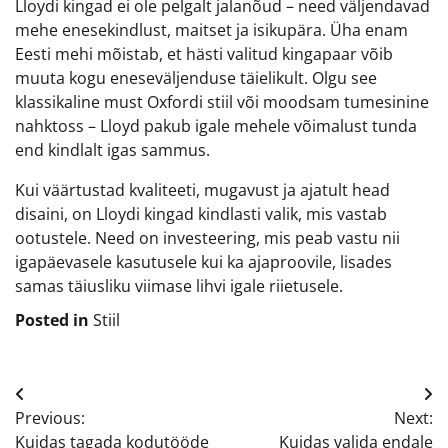
Lloydi kingad ei ole pelgalt jalanõud – need väljendavad
mehe enesekindlust, maitset ja isikupära. Üha enam
Eesti mehi mõistab, et hästi valitud kingapaar võib
muuta kogu eneseväljenduse täielikult. Olgu see
klassikaline must Oxfordi stiil või moodsam tumesinine
nahktoss – Lloyd pakub igale mehele võimalust tunda
end kindlalt igas sammus.
Kui väärtustad kvaliteeti, mugavust ja ajatult head
disaini, on Lloydi kingad kindlasti valik, mis vastab
ootustele. Need on investeering, mis peab vastu nii
igapäevasele kasutusele kui ka ajaproovile, lisades
samas täiusliku viimase lihvi igale riietusele.
Posted in
Stiil
Navigeerimine
Previous:
Next:
Kuidas tagada kodutööde
Kuidas valida endale