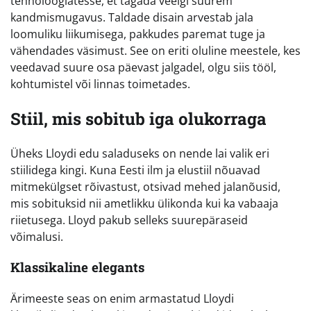
tehnoloogiatesse, et tagada veelgi suurem
kandmismugavus. Taldade disain arvestab jala
loomuliku liikumisega, pakkudes paremat tuge ja
vähendades väsimust. See on eriti oluline meestele, kes
veedavad suure osa päevast jalgadel, olgu siis tööl,
kohtumistel või linnas toimetades.
Stiil, mis sobitub iga olukorraga
Üheks Lloydi edu saladuseks on nende lai valik eri
stiilidega kingi. Kuna Eesti ilm ja elustiil nõuavad
mitmekülgset rõivastust, otsivad mehed jalanõusid,
mis sobituksid nii ametlikku ülikonda kui ka vabaaja
riietusega. Lloyd pakub selleks suurepäraseid
võimalusi.
Klassikaline elegants
Ärimeeste seas on enim armastatud Lloydi