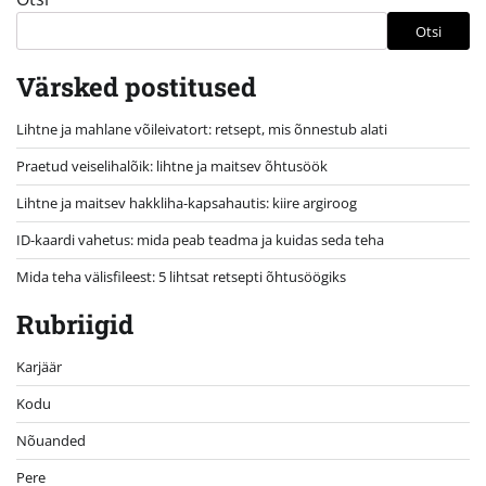
Otsi
Värsked postitused
Lihtne ja mahlane võileivatort: retsept, mis õnnestub alati
Praetud veiselihalõik: lihtne ja maitsev õhtusöök
Lihtne ja maitsev hakkliha-kapsahautis: kiire argiroog
ID-kaardi vahetus: mida peab teadma ja kuidas seda teha
Mida teha välisfileest: 5 lihtsat retsepti õhtusöögiks
Rubriigid
Karjäär
Kodu
Nõuanded
Pere