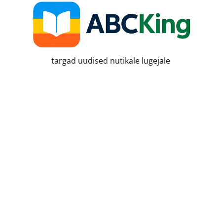
Skip
to
content
targad uudised nutikale lugejale