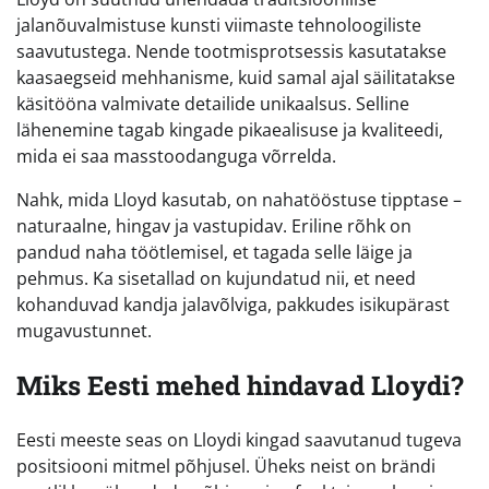
jalanõuvalmistuse kunsti viimaste tehnoloogiliste
saavutustega. Nende tootmisprotsessis kasutatakse
kaasaegseid mehhanisme, kuid samal ajal säilitatakse
käsitööna valmivate detailide unikaalsus. Selline
lähenemine tagab kingade pikaealisuse ja kvaliteedi,
mida ei saa masstoodanguga võrrelda.
Nahk, mida Lloyd kasutab, on nahatööstuse tipptase –
naturaalne, hingav ja vastupidav. Eriline rõhk on
pandud naha töötlemisel, et tagada selle läige ja
pehmus. Ka sisetallad on kujundatud nii, et need
kohanduvad kandja jalavõlviga, pakkudes isikupärast
mugavustunnet.
Miks Eesti mehed hindavad Lloydi?
Eesti meeste seas on Lloydi kingad saavutanud tugeva
positsiooni mitmel põhjusel. Üheks neist on brändi