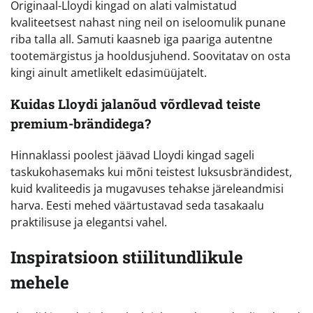
Originaal-Lloydi kingad on alati valmistatud
kvaliteetsest nahast ning neil on iseloomulik punane
riba talla all. Samuti kaasneb iga paariga autentne
tootemärgistus ja hooldusjuhend. Soovitatav on osta
kingi ainult ametlikelt edasimüüjatelt.
Kuidas Lloydi jalanõud võrdlevad teiste
premium-brändidega?
Hinnaklassi poolest jäävad Lloydi kingad sageli
taskukohasemaks kui mõni teistest luksusbrändidest,
kuid kvaliteedis ja mugavuses tehakse järeleandmisi
harva. Eesti mehed väärtustavad seda tasakaalu
praktilisuse ja elegantsi vahel.
Inspiratsioon stiilitundlikule
mehele