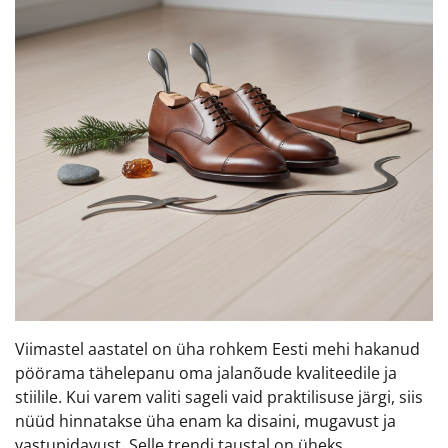
Viimastel aastatel on üha rohkem Eesti mehi hakanud
pöörama tähelepanu oma jalanõude kvaliteedile ja
stiilile. Kui varem valiti sageli vaid praktilisuse järgi, siis
nüüd hinnatakse üha enam ka disaini, mugavust ja
vastupidavust. Selle trendi taustal on üheks