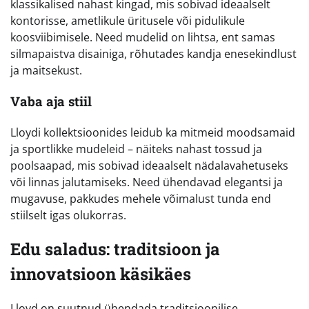
klassikalised nahast kingad, mis sobivad ideaalselt
kontorisse, ametlikule üritusele või pidulikule
koosviibimisele. Need mudelid on lihtsa, ent samas
silmapaistva disainiga, rõhutades kandja enesekindlust
ja maitsekust.
Vaba aja stiil
Lloydi kollektsioonides leidub ka mitmeid moodsamaid
ja sportlikke mudeleid – näiteks nahast tossud ja
poolsaapad, mis sobivad ideaalselt nädalavahetuseks
või linnas jalutamiseks. Need ühendavad elegantsi ja
mugavuse, pakkudes mehele võimalust tunda end
stiilselt igas olukorras.
Edu saladus: traditsioon ja
innovatsioon käsikäes
Lloyd on suutnud ühendada traditsioonilise