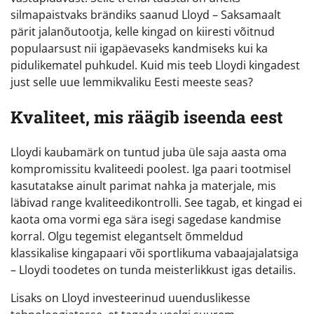
silmapaistvaks brändiks saanud Lloyd – Saksamaalt
pärit jalanõutootja, kelle kingad on kiiresti võitnud
populaarsust nii igapäevaseks kandmiseks kui ka
pidulikematel puhkudel. Kuid mis teeb Lloydi kingadest
just selle uue lemmikvaliku Eesti meeste seas?
Kvaliteet, mis räägib iseenda eest
Lloydi kaubamärk on tuntud juba üle saja aasta oma
kompromissitu kvaliteedi poolest. Iga paari tootmisel
kasutatakse ainult parimat nahka ja materjale, mis
läbivad range kvaliteedikontrolli. See tagab, et kingad ei
kaota oma vormi ega sära isegi sagedase kandmise
korral. Olgu tegemist elegantselt õmmeldud
klassikalise kingapaari või sportlikuma vabaajajalatsiga
– Lloydi toodetes on tunda meisterlikkust igas detailis.
Lisaks on Lloyd investeerinud uuenduslikesse