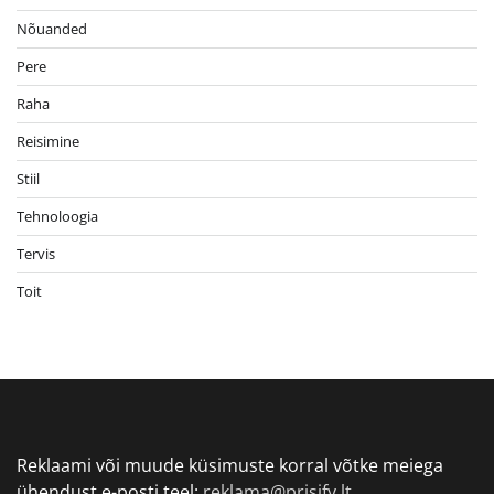
Nõuanded
Pere
Raha
Reisimine
Stiil
Tehnoloogia
Tervis
Toit
Reklaami või muude küsimuste korral võtke meiega
ühendust e-posti teel:
reklama@prisify.lt