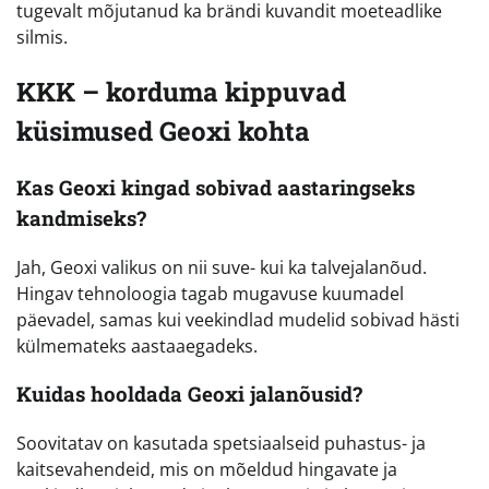
tugevalt mõjutanud ka brändi kuvandit moeteadlike
silmis.
KKK – korduma kippuvad
küsimused Geoxi kohta
Kas Geoxi kingad sobivad aastaringseks
kandmiseks?
Jah, Geoxi valikus on nii suve- kui ka talvejalanõud.
Hingav tehnoloogia tagab mugavuse kuumadel
päevadel, samas kui veekindlad mudelid sobivad hästi
külmemateks aastaaegadeks.
Kuidas hooldada Geoxi jalanõusid?
Soovitatav on kasutada spetsiaalseid puhastus- ja
kaitsevahendeid, mis on mõeldud hingavate ja