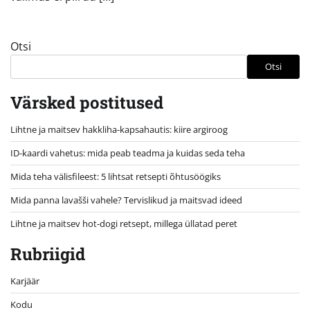
Otsi
Otsi
Värsked postitused
Lihtne ja maitsev hakkliha-kapsahautis: kiire argiroog
ID-kaardi vahetus: mida peab teadma ja kuidas seda teha
Mida teha välisfileest: 5 lihtsat retsepti õhtusöögiks
Mida panna lavašši vahele? Tervislikud ja maitsvad ideed
Lihtne ja maitsev hot-dogi retsept, millega üllatad peret
Rubriigid
Karjäär
Kodu