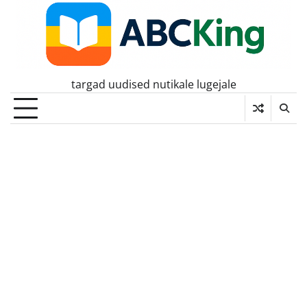
Skip
to
content
targad uudised nutikale lugejale