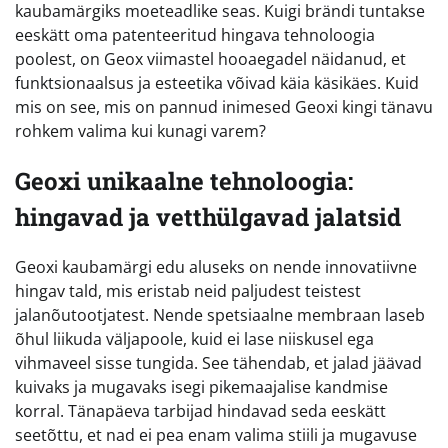
kaubamärgiks moeteadlike seas. Kuigi brändi tuntakse
eeskätt oma patenteeritud hingava tehnoloogia
poolest, on Geox viimastel hooaegadel näidanud, et
funktsionaalsus ja esteetika võivad käia käsikäes. Kuid
mis on see, mis on pannud inimesed Geoxi kingi tänavu
rohkem valima kui kunagi varem?
Geoxi unikaalne tehnoloogia:
hingavad ja vetthülgavad jalatsid
Geoxi kaubamärgi edu aluseks on nende innovatiivne
hingav tald, mis eristab neid paljudest teistest
jalanõutootjatest. Nende spetsiaalne membraan laseb
õhul liikuda väljapoole, kuid ei lase niiskusel ega
vihmaveel sisse tungida. See tähendab, et jalad jäävad
kuivaks ja mugavaks isegi pikemaajalise kandmise
korral. Tänapäeva tarbijad hindavad seda eeskätt
seetõttu, et nad ei pea enam valima stiili ja mugavuse