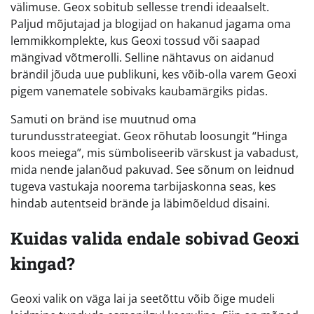
välimuse. Geox sobitub sellesse trendi ideaalselt.
Paljud mõjutajad ja blogijad on hakanud jagama oma
lemmikkomplekte, kus Geoxi tossud või saapad
mängivad võtmerolli. Selline nähtavus on aidanud
brändil jõuda uue publikuni, kes võib-olla varem Geoxi
pigem vanematele sobivaks kaubamärgiks pidas.
Samuti on bränd ise muutnud oma
turundusstrateegiat. Geox rõhutab loosungit “Hinga
koos meiega”, mis sümboliseerib värskust ja vabadust,
mida nende jalanõud pakuvad. See sõnum on leidnud
tugeva vastukaja noorema tarbijaskonna seas, kes
hindab autentseid brände ja läbimõeldud disaini.
Kuidas valida endale sobivad Geoxi
kingad?
Geoxi valik on väga lai ja seetõttu võib õige mudeli