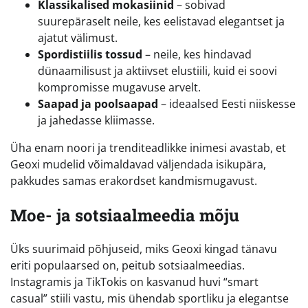
Klassikalised mokasiinid
– sobivad
suurepäraselt neile, kes eelistavad elegantset ja
ajatut välimust.
Spordistiilis tossud
– neile, kes hindavad
dünaamilisust ja aktiivset elustiili, kuid ei soovi
kompromisse mugavuse arvelt.
Saapad ja poolsaapad
– ideaalsed Eesti niiskesse
ja jahedasse kliimasse.
Üha enam noori ja trenditeadlikke inimesi avastab, et
Geoxi mudelid võimaldavad väljendada isikupära,
pakkudes samas erakordset kandmismugavust.
Moe- ja sotsiaalmeedia mõju
Üks suurimaid põhjuseid, miks Geoxi kingad tänavu
eriti populaarsed on, peitub sotsiaalmeedias.
Instagramis ja TikTokis on kasvanud huvi “smart
casual” stiili vastu, mis ühendab sportliku ja elegantse