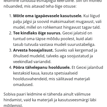
leidmine tunduda esmapilgul keeruline. Siin on mõned
nõuanded, mis aitavad teha õige otsuse:
Mõtle oma igapäevasele kasutusele.
Kui liigud
palju jalgsi ja soovid maksimaalset mugavust, vali
mudel, millel on rohkemast hingavust tagav tald.
Tee kindlaks õige suurus.
Geoxi jalatsid on
tuntud oma täpse mõõdu poolest, kuid alati
tasub tutvuda vastava mudeli suurustabeliga.
Arvesta hooajalisust.
Suveks vali kergemad ja
õhulised mudelid, talveks aga soojustatud ja
veekindlad variandid.
Pööra tähelepanu hooldusele.
Et Geoxi jalanõud
kestaksid kaua, kasuta spetsiaalseid
hooldusvahendeid, mis säilitavad materjali
omadused.
Sobiva paari leidmine ei tähenda ainult välimuse
hindamist, vaid ka materjali ja kasutuseesmärgi läbi
mõtlemist.