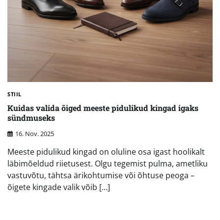
STIIL
Kuidas valida õiged meeste pidulikud kingad igaks
sündmuseks
16. Nov. 2025
Meeste pidulikud kingad on oluline osa igast hoolikalt
läbimõeldud riietusest. Olgu tegemist pulma, ametliku
vastuvõtu, tähtsa ärikohtumise või õhtuse peoga –
õigete kingade valik võib […]