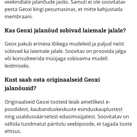
veekindlate jalanõude jaoks. Samuti ei ole soovitatav
pesta Geoxi kingi pesumasinas, et mitte kahjustada
membraani.
Kas Geoxi jalanõud sobivad laiemale jalale?
Geox pakub erineva lõikega mudeleid ja paljud neist
sobivad ka laiemale jalale. Soovitav on proovida jalga
või konsulteerida müüjaga sobivaima mudeli
leidmiseks.
Kust saab osta originaalseid Geoxi
jalanõusid?
Originaalseid Geoxi tooteid leiab ametlikest e-
poodidest, kaubanduskeskuste esinduskauplustest
ning usaldusväärsetest edasimüüjatest. Soovitatav on
vältida tundmatut päritolu veebipoode, et tagada toote
ehtsus.