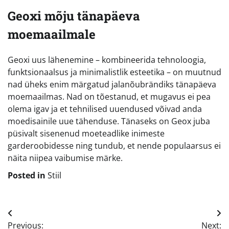
Geoxi mõju tänapäeva
moemaailmale
Geoxi uus lähenemine – kombineerida tehnoloogia,
funktsionaalsus ja minimalistlik esteetika – on muutnud
nad üheks enim märgatud jalanõubrändiks tänapäeva
moemaailmas. Nad on tõestanud, et mugavus ei pea
olema igav ja et tehnilised uuendused võivad anda
moedisainile uue tähenduse. Tänaseks on Geox juba
püsivalt sisenenud moeteadlike inimeste
garderoobidesse ning tundub, et nende populaarsus ei
näita niipea vaibumise märke.
Posted in
Stiil
Navigeerimine
Previous:
Next: