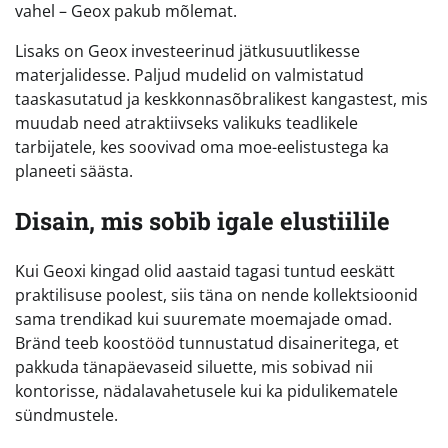
vahel – Geox pakub mõlemat.
Lisaks on Geox investeerinud jätkusuutlikesse
materjalidesse. Paljud mudelid on valmistatud
taaskasutatud ja keskkonnasõbralikest kangastest, mis
muudab need atraktiivseks valikuks teadlikele
tarbijatele, kes soovivad oma moe-eelistustega ka
planeeti säästa.
Disain, mis sobib igale elustiilile
Kui Geoxi kingad olid aastaid tagasi tuntud eeskätt
praktilisuse poolest, siis täna on nende kollektsioonid
sama trendikad kui suuremate moemajade omad.
Bränd teeb koostööd tunnustatud disaineritega, et
pakkuda tänapäevaseid siluette, mis sobivad nii
kontorisse, nädalavahetusele kui ka pidulikematele
sündmustele.