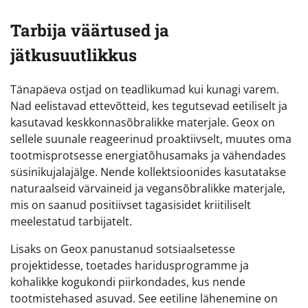
Tarbija väärtused ja
jätkusuutlikkus
Tänapäeva ostjad on teadlikumad kui kunagi varem.
Nad eelistavad ettevõtteid, kes tegutsevad eetiliselt ja
kasutavad keskkonnasõbralikke materjale. Geox on
sellele suunale reageerinud proaktiivselt, muutes oma
tootmisprotsesse energiatõhusamaks ja vähendades
süsinikujalajälge. Nende kollektsioonides kasutatakse
naturaalseid värvaineid ja vegansõbralikke materjale,
mis on saanud positiivset tagasisidet kriitiliselt
meelestatud tarbijatelt.
Lisaks on Geox panustanud sotsiaalsetesse
projektidesse, toetades haridusprogramme ja
kohalikke kogukondi piirkondades, kus nende
tootmistehased asuvad. See eetiline lähenemine on