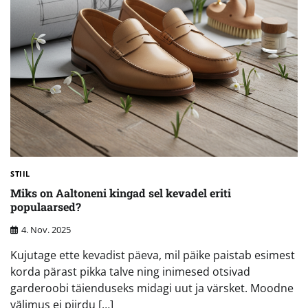
STIIL
Miks on Aaltoneni kingad sel kevadel eriti
populaarsed?
4. Nov. 2025
Kujutage ette kevadist päeva, mil päike paistab esimest
korda pärast pikka talve ning inimesed otsivad
garderoobi täienduseks midagi uut ja värsket. Moodne
välimus ei piirdu […]