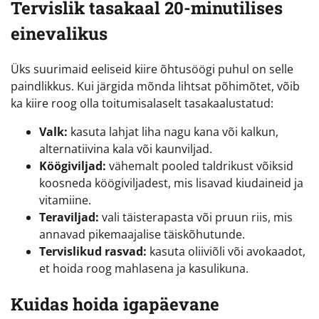
Tervislik tasakaal 20-minutilises
einevalikus
Üks suurimaid eeliseid kiire õhtusöögi puhul on selle
paindlikkus. Kui järgida mõnda lihtsat põhimõtet, võib
ka kiire roog olla toitumisalaselt tasakaalustatud:
Valk:
kasuta lahjat liha nagu kana või kalkun,
alternatiivina kala või kaunviljad.
Köögiviljad:
vähemalt pooled taldrikust võiksid
koosneda köögiviljadest, mis lisavad kiudaineid ja
vitamiine.
Teraviljad:
vali täisterapasta või pruun riis, mis
annavad pikemaajalise täiskõhutunde.
Tervislikud rasvad:
kasuta oliiviõli või avokaadot,
et hoida roog mahlasena ja kasulikuna.
Kuidas hoida igapäevane