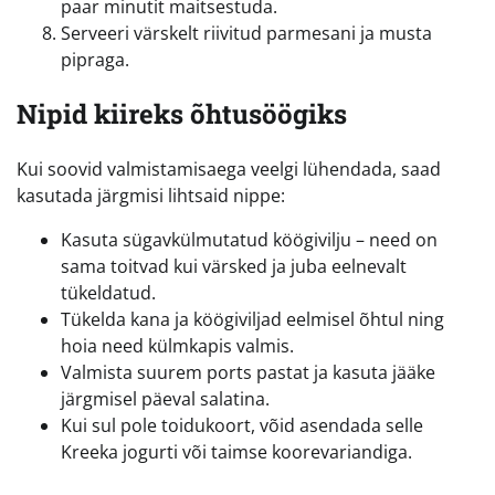
paar minutit maitsestuda.
Serveeri värskelt riivitud parmesani ja musta
pipraga.
Nipid kiireks õhtusöögiks
Kui soovid valmistamisaega veelgi lühendada, saad
kasutada järgmisi lihtsaid nippe:
Kasuta sügavkülmutatud köögivilju – need on
sama toitvad kui värsked ja juba eelnevalt
tükeldatud.
Tükelda kana ja köögiviljad eelmisel õhtul ning
hoia need külmkapis valmis.
Valmista suurem ports pastat ja kasuta jääke
järgmisel päeval salatina.
Kui sul pole toidukoort, võid asendada selle
Kreeka jogurti või taimse koorevariandiga.