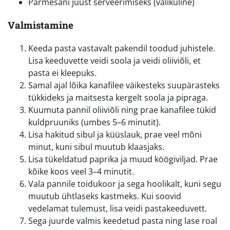
Parmesani juust serveerimiseks (valikuline)
Valmistamine
Keeda pasta vastavalt pakendil toodud juhistele.
Lisa keeduvette veidi soola ja veidi oliiviõli, et
pasta ei kleepuks.
Samal ajal lõika kanafilee väikesteks suupärasteks
tükkideks ja maitsesta kergelt soola ja pipraga.
Kuumuta pannil oliiviõli ning prae kanafilee tükid
kuldpruuniks (umbes 5–6 minutit).
Lisa hakitud sibul ja küüslauk, prae veel mõni
minut, kuni sibul muutub klaasjaks.
Lisa tükeldatud paprika ja muud köögiviljad. Prae
kõike koos veel 3–4 minutit.
Vala pannile toidukoor ja sega hoolikalt, kuni segu
muutub ühtlaseks kastmeks. Kui soovid
vedelamat tulemust, lisa veidi pastakeeduvett.
Sega juurde valmis keedetud pasta ning lase roal