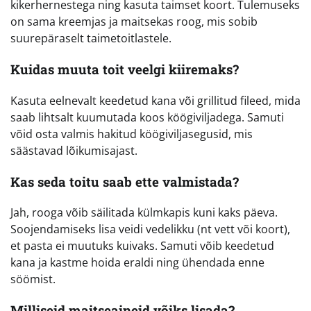
kikerhernestega ning kasuta taimset koort. Tulemuseks
on sama kreemjas ja maitsekas roog, mis sobib
suurepäraselt taimetoitlastele.
Kuidas muuta toit veelgi kiiremaks?
Kasuta eelnevalt keedetud kana või grillitud fileed, mida
saab lihtsalt kuumutada koos köögiviljadega. Samuti
võid osta valmis hakitud köögiviljasegusid, mis
säästavad lõikumisajast.
Kas seda toitu saab ette valmistada?
Jah, rooga võib säilitada külmkapis kuni kaks päeva.
Soojendamiseks lisa veidi vedelikku (nt vett või koort),
et pasta ei muutuks kuivaks. Samuti võib keedetud
kana ja kastme hoida eraldi ning ühendada enne
söömist.
Milliseid maitseaineid võiks lisada?