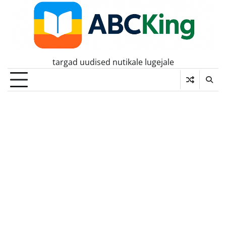
Skip
to
content
targad uudised nutikale lugejale