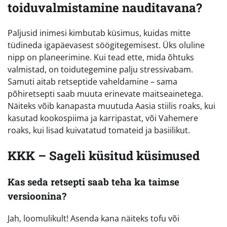
toiduvalmistamine nauditavana?
Paljusid inimesi kimbutab küsimus, kuidas mitte
tüdineda igapäevasest söögitegemisest. Üks oluline
nipp on planeerimine. Kui tead ette, mida õhtuks
valmistad, on toidutegemine palju stressivabam.
Samuti aitab retseptide vaheldamine – sama
põhiretsepti saab muuta erinevate maitseainetega.
Näiteks võib kanapasta muutuda Aasia stiilis roaks, kui
kasutad kookospiima ja karripastat, või Vahemere
roaks, kui lisad kuivatatud tomateid ja basiilikut.
KKK – Sageli küsitud küsimused
Kas seda retsepti saab teha ka taimse
versioonina?
Jah, loomulikult! Asenda kana näiteks tofu või