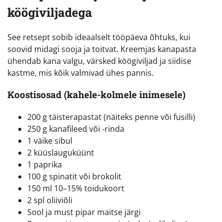
köögiviljadega
See retsept sobib ideaalselt tööpäeva õhtuks, kui
soovid midagi sooja ja toitvat. Kreemjas kanapasta
ühendab kana valgu, värsked köögiviljad ja siidise
kastme, mis kõik valmivad ühes pannis.
Koostisosad (kahele-kolmele inimesele)
200 g täisterapastat (näiteks penne või fusilli)
250 g kanafileed või -rinda
1 väike sibul
2 küüslauguküünt
1 paprika
100 g spinatit või brokolit
150 ml 10–15% toidukoort
2 spl oliiviõli
Sool ja must pipar maitse järgi