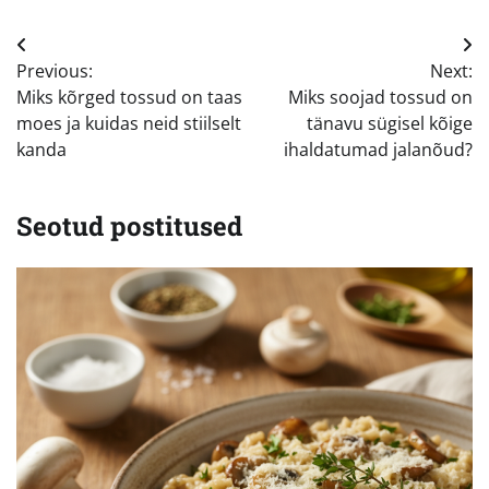
Navigeerimine
Previous:
Next:
Miks kõrged tossud on taas
Miks soojad tossud on
moes ja kuidas neid stiilselt
tänavu sügisel kõige
kanda
ihaldatumad jalanõud?
Seotud postitused