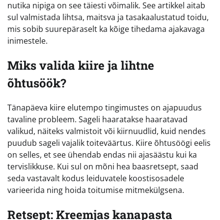
nutika nipiga on see täiesti võimalik. See artikkel aitab
sul valmistada lihtsa, maitsva ja tasakaalustatud toidu,
mis sobib suurepäraselt ka kõige tihedama ajakavaga
inimestele.
Miks valida kiire ja lihtne
õhtusöök?
Tänapäeva kiire elutempo tingimustes on ajapuudus
tavaline probleem. Sageli haaratakse haaratavad
valikud, näiteks valmistoit või kiirnuudlid, kuid nendes
puudub sageli vajalik toiteväärtus. Kiire õhtusöögi eelis
on selles, et see ühendab endas nii ajasäästu kui ka
tervislikkuse. Kui sul on mõni hea baasretsept, saad
seda vastavalt kodus leiduvatele koostisosadele
varieerida ning hoida toitumise mitmekülgsena.
Retsept: Kreemjas kanapasta