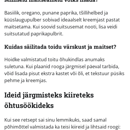
Basiilik, oregano, punane paprika, tšillihelbed ja
küüslaugupulber sobivad ideaalselt kreemjast pastat
maitsetama. Kui soovid suitsusemat nooti, lisa veidi
suitsutatud paprikapulbrit.
Kuidas säilitada toidu värskust ja maitset?
Hoidke valmistatud toitu õhukindlas anumaks
suletuna. Kui plaanid rooga järgmisel päeval tarbida,
võid lisada pisut ekstra kastet või õli, et tekstuur püsiks
pehme ja kreemjas.
Ideid järgmisteks kiireteks
õhtusöökideks
Kui see retsept sai sinu lemmikuks, saad samal
põhimõttel valmistada ka teisi kiireid ja lihtsaid roogi: