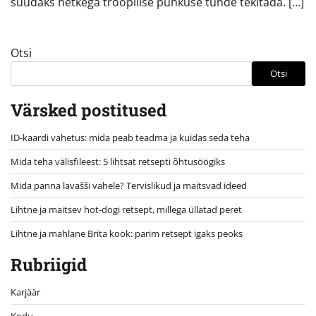
suudaks hetkega troopilise puhkuse tunde tekitada. […]
Otsi
Otsi
Värsked postitused
ID-kaardi vahetus: mida peab teadma ja kuidas seda teha
Mida teha välisfileest: 5 lihtsat retsepti õhtusöögiks
Mida panna lavašši vahele? Tervislikud ja maitsvad ideed
Lihtne ja maitsev hot-dogi retsept, millega üllatad peret
Lihtne ja mahlane Brita kook: parim retsept igaks peoks
Rubriigid
Karjäär
Kodu