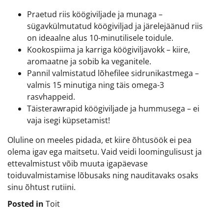
Praetud riis köögiviljade ja munaga –
sügavkülmutatud köögiviljad ja järelejäänud riis
on ideaalne alus 10-minutilisele toidule.
Kookospiima ja karriga köögiviljavokk – kiire,
aromaatne ja sobib ka veganitele.
Pannil valmistatud lõhefilee sidrunikastmega –
valmis 15 minutiga ning täis omega-3
rasvhappeid.
Täisterawrapid köögiviljade ja hummusega – ei
vaja isegi küpsetamist!
Oluline on meeles pidada, et kiire õhtusöök ei pea
olema igav ega maitsetu. Vaid veidi loomingulisust ja
ettevalmistust võib muuta igapäevase
toiduvalmistamise lõbusaks ning nauditavaks osaks
sinu õhtust rutiini.
Posted in
Toit