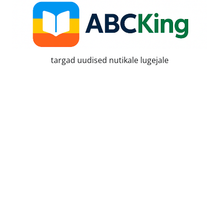
Skip
to
content
targad uudised nutikale lugejale