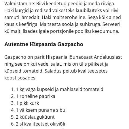
Valmistamine: Riivi keedetud peedid jämeda riiviga.
Haki kurgid ja redised väikesteks kuubikuteks või riivi
samuti jämedalt. Haki maitseroheline. Sega kõik ained
kausis keefiriga. Maitsesta soola ja suhkruga. Serveeri
külmalt, lisades igale portsjonile pooliku keedumuna.
Autentne Hispaania Gazpacho
Gazpacho on pärit Hispaania lõunaosast Andaluusiast
ning see on kui vedel salat, mis on täis päikest ja
küpseid tomateid. Saladus peitub kvaliteetsetes
koostisosades.
1 kg väga küpseid ja mahlaseid tomateid
1 roheline paprika
1 pikk kurk
1 väiksem punane sibul
2 küüslauguküünt
2 sl kvaliteetset oliiviõli