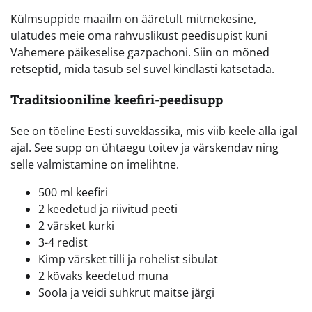
Külmsuppide maailm on ääretult mitmekesine,
ulatudes meie oma rahvuslikust peedisupist kuni
Vahemere päikeselise gazpachoni. Siin on mõned
retseptid, mida tasub sel suvel kindlasti katsetada.
Traditsiooniline keefiri-peedisupp
See on tõeline Eesti suveklassika, mis viib keele alla igal
ajal. See supp on ühtaegu toitev ja värskendav ning
selle valmistamine on imelihtne.
500 ml keefiri
2 keedetud ja riivitud peeti
2 värsket kurki
3-4 redist
Kimp värsket tilli ja rohelist sibulat
2 kõvaks keedetud muna
Soola ja veidi suhkrut maitse järgi