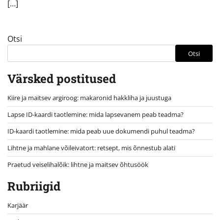
[…]
Otsi
Otsi
Värsked postitused
Kiire ja maitsev argiroog: makaronid hakkliha ja juustuga
Lapse ID-kaardi taotlemine: mida lapsevanem peab teadma?
ID-kaardi taotlemine: mida peab uue dokumendi puhul teadma?
Lihtne ja mahlane võileivatort: retsept, mis õnnestub alati
Praetud veiselihalõik: lihtne ja maitsev õhtusöök
Rubriigid
Karjäär