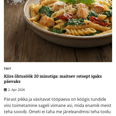
TOIT
Kiire õhtusöök 20 minutiga: maitsev retsept igaks
päevaks
2. Apr 2026
Pärast pikka ja väsitavat tööpäeva on köögis tundide
viisi toimetamine sageli viimane asi, mida enamik meist
teha soovib. Ometi ei taha me järeleandmisi teha toidu