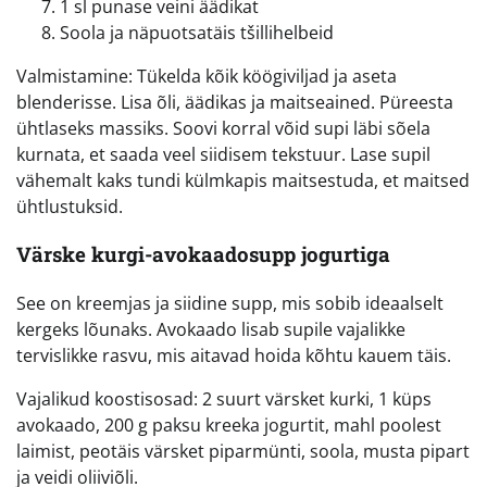
1 sl punase veini äädikat
Soola ja näpuotsatäis tšillihelbeid
Valmistamine: Tükelda kõik köögiviljad ja aseta
blenderisse. Lisa õli, äädikas ja maitseained. Püreesta
ühtlaseks massiks. Soovi korral võid supi läbi sõela
kurnata, et saada veel siidisem tekstuur. Lase supil
vähemalt kaks tundi külmkapis maitsestuda, et maitsed
ühtlustuksid.
Värske kurgi-avokaadosupp jogurtiga
See on kreemjas ja siidine supp, mis sobib ideaalselt
kergeks lõunaks. Avokaado lisab supile vajalikke
tervislikke rasvu, mis aitavad hoida kõhtu kauem täis.
Vajalikud koostisosad: 2 suurt värsket kurki, 1 küps
avokaado, 200 g paksu kreeka jogurtit, mahl poolest
laimist, peotäis värsket piparmünti, soola, musta pipart
ja veidi oliiviõli.