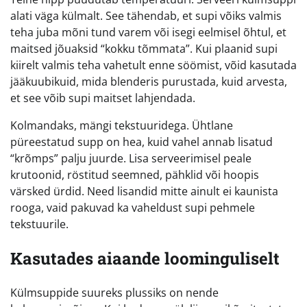
alati väga külmalt. See tähendab, et supi võiks valmis
teha juba mõni tund varem või isegi eelmisel õhtul, et
maitsed jõuaksid “kokku tõmmata”. Kui plaanid supi
kiirelt valmis teha vahetult enne söömist, võid kasutada
jääkuubikuid, mida blenderis purustada, kuid arvesta,
et see võib supi maitset lahjendada.
Kolmandaks, mängi tekstuuridega. Ühtlane
püreestatud supp on hea, kuid vahel annab lisatud
“krõmps” palju juurde. Lisa serveerimisel peale
krutoonid, röstitud seemned, pähklid või hoopis
värsked ürdid. Need lisandid mitte ainult ei kaunista
rooga, vaid pakuvad ka vaheldust supi pehmele
tekstuurile.
Kasutades aiaande loominguliselt
Külmsuppide suureks plussiks on nende