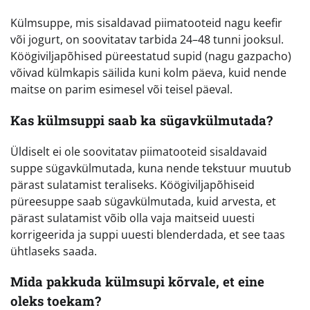
Külmsuppe, mis sisaldavad piimatooteid nagu keefir
või jogurt, on soovitatav tarbida 24–48 tunni jooksul.
Köögiviljapõhised püreestatud supid (nagu gazpacho)
võivad külmkapis säilida kuni kolm päeva, kuid nende
maitse on parim esimesel või teisel päeval.
Kas külmsuppi saab ka sügavkülmutada?
Üldiselt ei ole soovitatav piimatooteid sisaldavaid
suppe sügavkülmutada, kuna nende tekstuur muutub
pärast sulatamist teraliseks. Köögiviljapõhiseid
püreesuppe saab sügavkülmutada, kuid arvesta, et
pärast sulatamist võib olla vaja maitseid uuesti
korrigeerida ja suppi uuesti blenderdada, et see taas
ühtlaseks saada.
Mida pakkuda külmsupi kõrvale, et eine
oleks toekam?