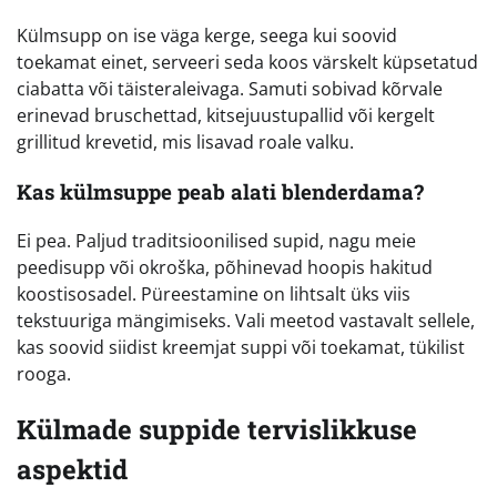
Külmsupp on ise väga kerge, seega kui soovid
toekamat einet, serveeri seda koos värskelt küpsetatud
ciabatta või täisteraleivaga. Samuti sobivad kõrvale
erinevad bruschettad, kitsejuustupallid või kergelt
grillitud krevetid, mis lisavad roale valku.
Kas külmsuppe peab alati blenderdama?
Ei pea. Paljud traditsioonilised supid, nagu meie
peedisupp või okroška, põhinevad hoopis hakitud
koostisosadel. Püreestamine on lihtsalt üks viis
tekstuuriga mängimiseks. Vali meetod vastavalt sellele,
kas soovid siidist kreemjat suppi või toekamat, tükilist
rooga.
Külmade suppide tervislikkuse
aspektid