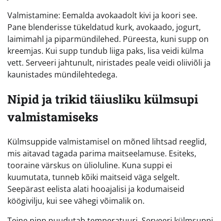
Valmistamine: Eemalda avokaadolt kivi ja koori see.
Pane blenderisse tükeldatud kurk, avokaado, jogurt,
laimimahl ja piparmündilehed. Püreesta, kuni supp on
kreemjas. Kui supp tundub liiga paks, lisa veidi külma
vett. Serveeri jahtunult, niristades peale veidi oliiviõli ja
kaunistades mündilehtedega.
Nipid ja trikid täiusliku külmsupi
valmistamiseks
Külmsuppide valmistamisel on mõned lihtsad reeglid,
mis aitavad tagada parima maitseelamuse. Esiteks,
tooraine värskus on ülioluline. Kuna suppi ei
kuumutata, tunneb kõiki maitseid väga selgelt.
Seepärast eelista alati hooajalisi ja kodumaiseid
köögivilju, kui see vähegi võimalik on.
Teine nipp puudutab temperatuuri. Serveeri külmsuppi