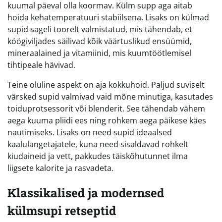
kuumal päeval olla koormav. Külm supp aga aitab
hoida kehatemperatuuri stabiilsena. Lisaks on külmad
supid sageli toorelt valmistatud, mis tähendab, et
köögiviljades säilivad kõik väärtuslikud ensüümid,
mineraalained ja vitamiinid, mis kuumtöötlemisel
tihtipeale hävivad.
Teine oluline aspekt on aja kokkuhoid. Paljud suviselt
värsked supid valmivad vaid mõne minutiga, kasutades
toiduprotsessorit või blenderit. See tähendab vähem
aega kuuma pliidi ees ning rohkem aega päikese käes
nautimiseks. Lisaks on need supid ideaalsed
kaalulangetajatele, kuna need sisaldavad rohkelt
kiudaineid ja vett, pakkudes täiskõhutunnet ilma
liigsete kalorite ja rasvadeta.
Klassikalised ja modernsed
külmsupi retseptid