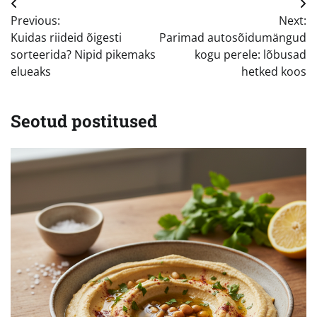
Navigeerimine
Previous:
Next:
Kuidas riideid õigesti
Parimad autosõidumängud
sorteerida? Nipid pikemaks
kogu perele: lõbusad
elueaks
hetked koos
Seotud postitused