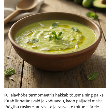
Kui elavhõbe termomeetris hakkab tõusma ning päike
kütab linnatänavaid ja koduaedu, kaob paljudel meist
söögiisu raskete, auravate ja rasvaste toitude järele.