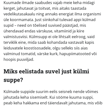
Kuumade ilmade saabudes vajab meie keha midagi
kerget, jahutavat ja toitvat, mis aitaks taastada
vedelikutasakaalu ning annaks energiat ilma organismi
üle koormamata. Just siinkohal tulevad appi külmad
supid – need on tõelised suvised päästjad, mis
ühendavad endas värskuse, vitamiinid ja kiire
valmistusviisi. Külmsupp ei ole lihtsalt eelroog, vaid
terviklik eine, mida saab kohandada vastavalt kapis
leiduvatele koostisosadele, olgu selleks siis aias
valminud tomatid, värske kurk, hapupiimatooted või
hoopis puuviljad.
Miks eelistada suvel just külmi
suppe?
Külmade suppide suurim eelis seisneb nende võimes
jahutada keha sisemiselt. Kui sööme kuuma suppi,
peab keha hakkama end täiendavalt jahutama, mis võib