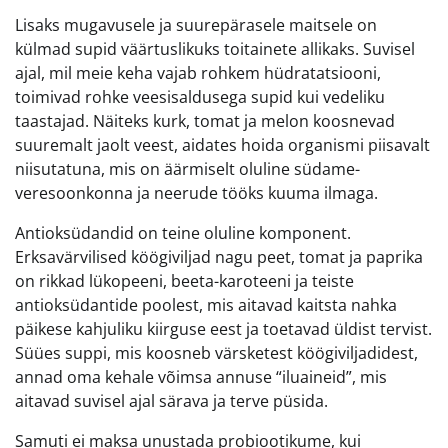
Lisaks mugavusele ja suurepärasele maitsele on
külmad supid väärtuslikuks toitainete allikaks. Suvisel
ajal, mil meie keha vajab rohkem hüdratatsiooni,
toimivad rohke veesisaldusega supid kui vedeliku
taastajad. Näiteks kurk, tomat ja melon koosnevad
suuremalt jaolt veest, aidates hoida organismi piisavalt
niisutatuna, mis on äärmiselt oluline südame-
veresoonkonna ja neerude tööks kuuma ilmaga.
Antioksüdandid on teine oluline komponent.
Erksavärvilised köögiviljad nagu peet, tomat ja paprika
on rikkad lükopeeni, beeta-karoteeni ja teiste
antioksüdantide poolest, mis aitavad kaitsta nahka
päikese kahjuliku kiirguse eest ja toetavad üldist tervist.
Süües suppi, mis koosneb värsketest köögiviljadidest,
annad oma kehale võimsa annuse “iluaineid”, mis
aitavad suvisel ajal särava ja terve püsida.
Samuti ei maksa unustada probiootikume, kui