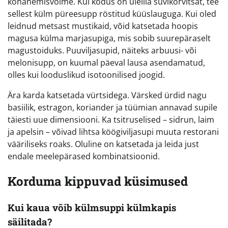
kohanemisvõime. Kui kodus on üleliia suvikõrvitsat, tee
sellest külm püreesupp röstitud küüslauguga. Kui oled
leidnud metsast mustikaid, võid katsetada hoopis
magusa külma marjasupiga, mis sobib suurepäraselt
magustoiduks. Puuviljasupid, näiteks arbuusi- või
melonisupp, on kuumal päeval lausa asendamatud,
olles kui looduslikud isotoonilised joogid.
Ära karda katsetada vürtsidega. Värsked ürdid nagu
basiilik, estragon, koriander ja tüümian annavad supile
täiesti uue dimensiooni. Ka tsitruselised – sidrun, laim
ja apelsin – võivad lihtsa köögiviljasupi muuta restorani
vääriliseks roaks. Oluline on katsetada ja leida just
endale meelepärased kombinatsioonid.
Korduma kippuvad küsimused
Kui kaua võib külmsuppi külmkapis
säilitada?