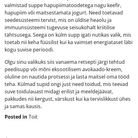
valmistad suppe hapupiimatoodetega nagu keefir,
hapupiim või maitsestamata jogurt. Need toetavad
seedesüsteemi tervist, mis on üldise heaolu ja
immuunsüsteemi tugevuse seisukohalt kriitilise
tähtsusega. Seega on külm supp igati nutikas valik, mis
toetab nii keha füüsilist kui ka vaimset energiataset läbi
kogu suvise perioodi.
Olgu sinu valikuks siis vanaema retsepti järgi tehtud
peedisupp või mõni eksootilisem avokaado-kreem,
oluline on nautida protsessi ja lasta maitsel oma tööd
teha. Külmad supid ongi just need toidud, mis teevad
suve toidulauast midagi erilist ja meeldejäävat,
pakkudes nii kergust, värskust kui ka tervislikkust ühes
ja samas kausis.
Posted in
Toit