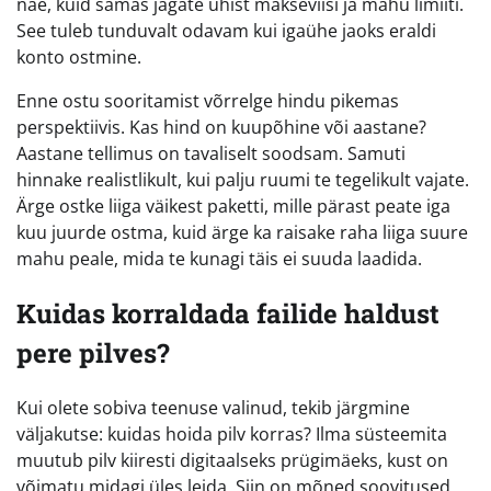
näe, kuid samas jagate ühist makseviisi ja mahu limiiti.
See tuleb tunduvalt odavam kui igaühe jaoks eraldi
konto ostmine.
Enne ostu sooritamist võrrelge hindu pikemas
perspektiivis. Kas hind on kuupõhine või aastane?
Aastane tellimus on tavaliselt soodsam. Samuti
hinnake realistlikult, kui palju ruumi te tegelikult vajate.
Ärge ostke liiga väikest paketti, mille pärast peate iga
kuu juurde ostma, kuid ärge ka raisake raha liiga suure
mahu peale, mida te kunagi täis ei suuda laadida.
Kuidas korraldada failide haldust
pere pilves?
Kui olete sobiva teenuse valinud, tekib järgmine
väljakutse: kuidas hoida pilv korras? Ilma süsteemita
muutub pilv kiiresti digitaalseks prügimäeks, kust on
võimatu midagi üles leida. Siin on mõned soovitused