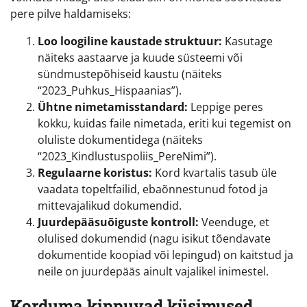
pere pilve haldamiseks:
Loo loogiline kaustade struktuur:
Kasutage
näiteks aastaarve ja kuude süsteemi või
sündmustepõhiseid kaustu (näiteks
“2023_Puhkus_Hispaanias”).
Ühtne nimetamisstandard:
Leppige peres
kokku, kuidas faile nimetada, eriti kui tegemist on
oluliste dokumentidega (näiteks
“2023_Kindlustuspoliis_PereNimi”).
Regulaarne koristus:
Kord kvartalis tasub üle
vaadata topeltfailid, ebaõnnestunud fotod ja
mittevajalikud dokumendid.
Juurdepääsuõiguste kontroll:
Veenduge, et
olulised dokumendid (nagu isikut tõendavate
dokumentide koopiad või lepingud) on kaitstud ja
neile on juurdepääs ainult vajalikel inimestel.
Korduma kippuvad küsimused