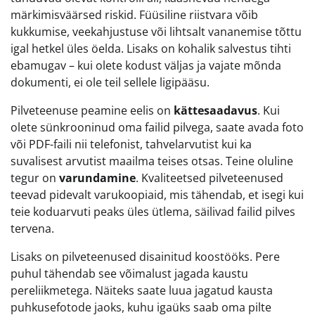
märkimisväärsed riskid. Füüsiline riistvara võib
kukkumise, veekahjustuse või lihtsalt vananemise tõttu
igal hetkel üles öelda. Lisaks on kohalik salvestus tihti
ebamugav – kui olete kodust väljas ja vajate mõnda
dokumenti, ei ole teil sellele ligipääsu.
Pilveteenuse peamine eelis on
kättesaadavus
. Kui
olete sünkrooninud oma failid pilvega, saate avada foto
või PDF-faili nii telefonist, tahvelarvutist kui ka
suvalisest arvutist maailma teises otsas. Teine oluline
tegur on
varundamine
. Kvaliteetsed pilveteenused
teevad pidevalt varukoopiaid, mis tähendab, et isegi kui
teie koduarvuti peaks üles ütlema, säilivad failid pilves
tervena.
Lisaks on pilveteenused disainitud koostööks. Pere
puhul tähendab see võimalust jagada kaustu
pereliikmetega. Näiteks saate luua jagatud kausta
puhkusefotode jaoks, kuhu igaüks saab oma pilte