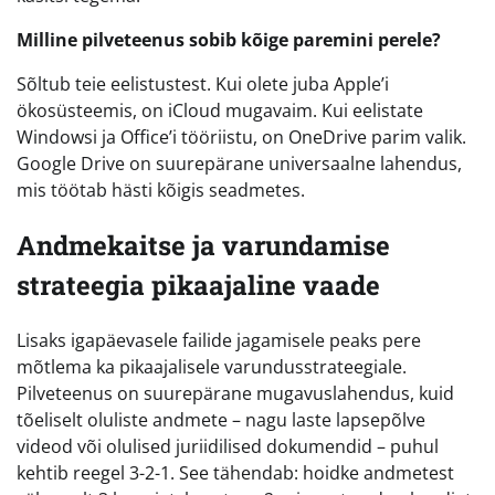
Milline pilveteenus sobib kõige paremini perele?
Sõltub teie eelistustest. Kui olete juba Apple’i
ökosüsteemis, on iCloud mugavaim. Kui eelistate
Windowsi ja Office’i tööriistu, on OneDrive parim valik.
Google Drive on suurepärane universaalne lahendus,
mis töötab hästi kõigis seadmetes.
Andmekaitse ja varundamise
strateegia pikaajaline vaade
Lisaks igapäevasele failide jagamisele peaks pere
mõtlema ka pikaajalisele varundusstrateegiale.
Pilveteenus on suurepärane mugavuslahendus, kuid
tõeliselt oluliste andmete – nagu laste lapsepõlve
videod või olulised juriidilised dokumendid – puhul
kehtib reegel 3-2-1. See tähendab: hoidke andmetest