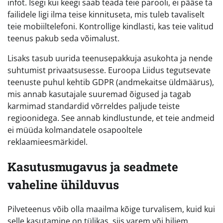
infot. Isegi kui keegi saab teada teie parooli, ei pääse ta
failidele ligi ilma teise kinnituseta, mis tuleb tavaliselt
teie mobiiltelefoni. Kontrollige kindlasti, kas teie valitud
teenus pakub seda võimalust.
Lisaks tasub uurida teenusepakkuja asukohta ja nende
suhtumist privaatsusesse. Euroopa Liidus tegutsevate
teenuste puhul kehtib GDPR (andmekaitse üldmäärus),
mis annab kasutajale suuremad õigused ja tagab
karmimad standardid võrreldes paljude teiste
regioonidega. See annab kindlustunde, et teie andmeid
ei müüda kolmandatele osapooltele
reklaamieesmärkidel.
Kasutusmugavus ja seadmete
vaheline ühilduvus
Pilveteenus võib olla maailma kõige turvalisem, kuid kui
selle kasutamine on tülikas, siis varem või hiljem