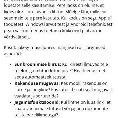
lõpetate selle kasutamise. Pere jaoks on oluline, et
liides oleks intuitiivne ja lihtne. Mõelge läbi, milliseid
seadmeid teie pere kasutab. Kui kodus on segu Apple’i
toodetest, Windowsi arvutitest ja Androidi telefonidest,
peab valitud teenus toetama kõiki neid platvorme
võrdväärselt.
Kasutajakogemuse juures mängivad rolli järgmised
aspektid:
Sünkroonimise kiirus:
Kui kiiresti ilmuvad teie
telefoniga tehtud fotod pilve? Hea teenus teeb
seda automaatselt taustal.
Rakenduse mugavus:
Kas mobiilirakendus on
lihtne ja loogiline? Kas fotosid saab seal mugavalt
vaadata ja sorteerida?
Jagamisfunktsioonid:
Kui lihtne on luua linki, et
saata vanaemale fotosid või jagada dokumente
teiste pereliikmetega?