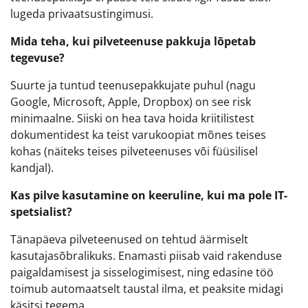
lugeda privaatsustingimusi.
Mida teha, kui pilveteenuse pakkuja lõpetab
tegevuse?
Suurte ja tuntud teenusepakkujate puhul (nagu
Google, Microsoft, Apple, Dropbox) on see risk
minimaalne. Siiski on hea tava hoida kriitilistest
dokumentidest ka teist varukoopiat mõnes teises
kohas (näiteks teises pilveteenuses või füüsilisel
kandjal).
Kas pilve kasutamine on keeruline, kui ma pole IT-
spetsialist?
Tänapäeva pilveteenused on tehtud äärmiselt
kasutajasõbralikuks. Enamasti piisab vaid rakenduse
paigaldamisest ja sisselogimisest, ning edasine töö
toimub automaatselt taustal ilma, et peaksite midagi
käsitsi tegema.