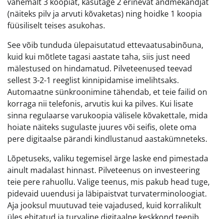
vähemalt 3 koopiat, kasutage 2 erinevat andmekandjat
(näiteks pilv ja arvuti kõvaketas) ning hoidke 1 koopia
füüsiliselt teises asukohas.
See võib tunduda ülepaisutatud ettevaatusabinõuna,
kuid kui mõtlete tagasi aastate taha, siis just need
mälestused on hindamatud. Pilveteenused teevad
sellest 3-2-1 reeglist kinnipidamise imelihtsaks.
Automaatne sünkroonimine tähendab, et teie failid on
korraga nii telefonis, arvutis kui ka pilves. Kui lisate
sinna regulaarse varukoopia välisele kõvakettale, mida
hoiate näiteks sugulaste juures või seifis, olete oma
pere digitaalse pärandi kindlustanud aastakümneteks.
Lõpetuseks, valiku tegemisel ärge laske end pimestada
ainult madalast hinnast. Pilveteenus on investeering
teie pere rahuollu. Valige teenus, mis pakub head tuge,
pidevaid uuendusi ja läbipaistvat turvaterminoloogiat.
Aja jooksul muutuvad teie vajadused, kuid korralikult
üles ehitatud ja turvaline digitaalne keskkond teenib