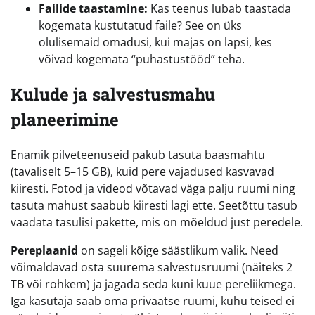
Failide taastamine:
Kas teenus lubab taastada
kogemata kustutatud faile? See on üks
olulisemaid omadusi, kui majas on lapsi, kes
võivad kogemata “puhastustööd” teha.
Kulude ja salvestusmahu
planeerimine
Enamik pilveteenuseid pakub tasuta baasmahtu
(tavaliselt 5–15 GB), kuid pere vajadused kasvavad
kiiresti. Fotod ja videod võtavad väga palju ruumi ning
tasuta mahust saabub kiiresti lagi ette. Seetõttu tasub
vaadata tasulisi pakette, mis on mõeldud just peredele.
Pereplaanid
on sageli kõige säästlikum valik. Need
võimaldavad osta suurema salvestusruumi (näiteks 2
TB või rohkem) ja jagada seda kuni kuue pereliikmega.
Iga kasutaja saab oma privaatse ruumi, kuhu teised ei