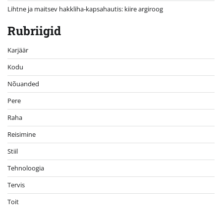
Lihtne ja maitsev hakkliha-kapsahautis: kiire argiroog
Rubriigid
Karjäär
Kodu
Nõuanded
Pere
Raha
Reisimine
Stiil
Tehnoloogia
Tervis
Toit