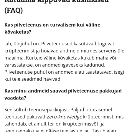
(FAQ)
Kas pilveteenus on turvalisem kui väline
kõvaketas?
Jah, üldjuhul on. Pilveteenused kasutavad tugevat
krüpteerimist ja hoiavad andmeid mitmes serveris üle
maailma. Kui teie väline kõvaketas kukub maha või
varastatakse, on andmed igaveseks kadunud.
Pilveteenuse puhul on andmed alati taastatavad, isegi
kui teie seadmed hävivad.
Kas minu andmeid saavad pilveteenuse pakkujad
vaadata?
See sõltub teenusepakkujast. Paljud tipptasemel
teenused pakuvad
zero-knowledge
krüpteerimist, mis
tähendab, et ainult teil on krüpteerimisvõti ja
teenusepakkuja ei pääse teie sisule ligi. Tasub alati