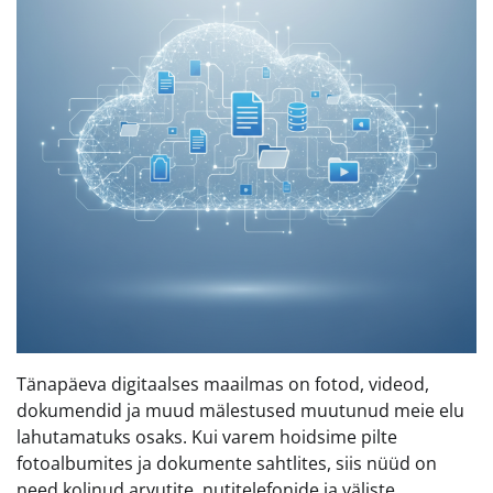
Tänapäeva digitaalses maailmas on fotod, videod,
dokumendid ja muud mälestused muutunud meie elu
lahutamatuks osaks. Kui varem hoidsime pilte
fotoalbumites ja dokumente sahtlites, siis nüüd on
need kolinud arvutite, nutitelefonide ja väliste