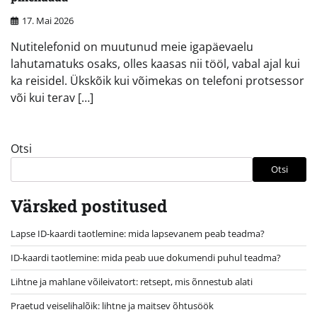
17. Mai 2026
Nutitelefonid on muutunud meie igapäevaelu
lahutamatuks osaks, olles kaasas nii tööl, vabal ajal kui
ka reisidel. Ükskõik kui võimekas on telefoni protsessor
või kui terav […]
Otsi
Otsi
Värsked postitused
Lapse ID-kaardi taotlemine: mida lapsevanem peab teadma?
ID-kaardi taotlemine: mida peab uue dokumendi puhul teadma?
Lihtne ja mahlane võileivatort: retsept, mis õnnestub alati
Praetud veiselihalõik: lihtne ja maitsev õhtusöök