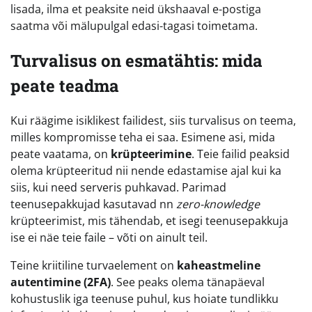
lisada, ilma et peaksite neid ükshaaval e-postiga
saatma või mälupulgal edasi-tagasi toimetama.
Turvalisus on esmatähtis: mida
peate teadma
Kui räägime isiklikest failidest, siis turvalisus on teema,
milles kompromisse teha ei saa. Esimene asi, mida
peate vaatama, on
krüpteerimine
. Teie failid peaksid
olema krüpteeritud nii nende edastamise ajal kui ka
siis, kui need serveris puhkavad. Parimad
teenusepakkujad kasutavad nn
zero-knowledge
krüpteerimist, mis tähendab, et isegi teenusepakkuja
ise ei näe teie faile – võti on ainult teil.
Teine kriitiline turvaelement on
kaheastmeline
autentimine (2FA)
. See peaks olema tänapäeval
kohustuslik iga teenuse puhul, kus hoiate tundlikku