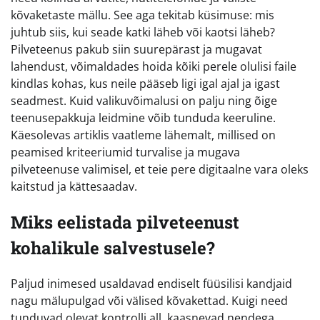
kõvaketaste mällu. See aga tekitab küsimuse: mis
juhtub siis, kui seade katki läheb või kaotsi läheb?
Pilveteenus pakub siin suurepärast ja mugavat
lahendust, võimaldades hoida kõiki perele olulisi faile
kindlas kohas, kus neile pääseb ligi igal ajal ja igast
seadmest. Kuid valikuvõimalusi on palju ning õige
teenusepakkuja leidmine võib tunduda keeruline.
Käesolevas artiklis vaatleme lähemalt, millised on
peamised kriteeriumid turvalise ja mugava
pilveteenuse valimisel, et teie pere digitaalne vara oleks
kaitstud ja kättesaadav.
Miks eelistada pilveteenust
kohalikule salvestusele?
Paljud inimesed usaldavad endiselt füüsilisi kandjaid
nagu mälupulgad või välised kõvakettad. Kuigi need
tunduvad olevat kontrolli all, kaasnevad nendega