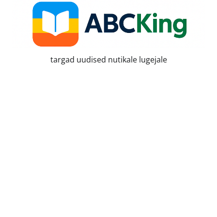
Skip
to
content
targad uudised nutikale lugejale