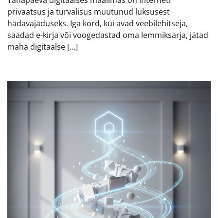
Tänapäeva digitaalses maailmas on interneti
privaatsus ja turvalisus muutunud luksusest
hädavajaduseks. Iga kord, kui avad veebilehitseja,
saadad e-kirja või voogedastad oma lemmiksarja, jätad
maha digitaalse […]