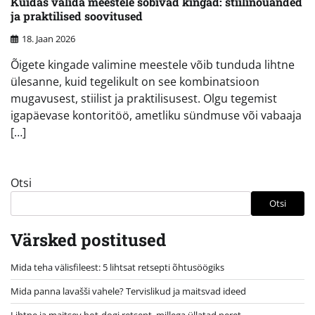
Kuidas valida meestele sobivad kingad: stiilinõuanded
ja praktilised soovitused
18. Jaan 2026
Õigete kingade valimine meestele võib tunduda lihtne
ülesanne, kuid tegelikult on see kombinatsioon
mugavusest, stiilist ja praktilisusest. Olgu tegemist
igapäevase kontoritöö, ametliku sündmuse või vabaaja
[…]
Otsi
Otsi
Värsked postitused
Mida teha välisfileest: 5 lihtsat retsepti õhtusöögiks
Mida panna lavašši vahele? Tervislikud ja maitsvad ideed
Lihtne ja maitsev hot-dogi retsept, millega üllatad peret