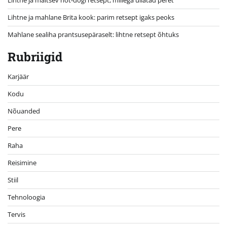
Lihtne ja mahlane Brita kook: parim retsept igaks peoks
Mahlane sealiha prantsusepäraselt: lihtne retsept õhtuks
Rubriigid
Karjäär
Kodu
Nõuanded
Pere
Raha
Reisimine
Stiil
Tehnoloogia
Tervis