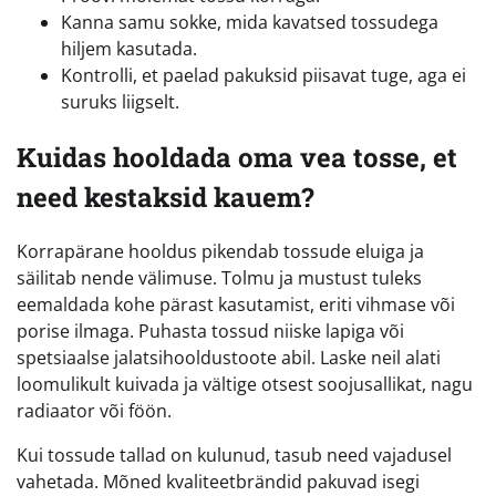
Kanna samu sokke, mida kavatsed tossudega
hiljem kasutada.
Kontrolli, et paelad pakuksid piisavat tuge, aga ei
suruks liigselt.
Kuidas hooldada oma vea tosse, et
need kestaksid kauem?
Korrapärane hooldus pikendab tossude eluiga ja
säilitab nende välimuse. Tolmu ja mustust tuleks
eemaldada kohe pärast kasutamist, eriti vihmase või
porise ilmaga. Puhasta tossud niiske lapiga või
spetsiaalse jalatsihooldustoote abil. Laske neil alati
loomulikult kuivada ja vältige otsest soojusallikat, nagu
radiaator või föön.
Kui tossude tallad on kulunud, tasub need vajadusel
vahetada. Mõned kvaliteetbrändid pakuvad isegi