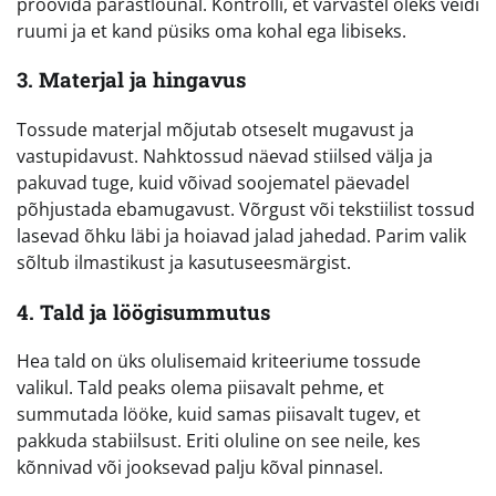
proovida pärastlõunal. Kontrolli, et varvastel oleks veidi
ruumi ja et kand püsiks oma kohal ega libiseks.
3. Materjal ja hingavus
Tossude materjal mõjutab otseselt mugavust ja
vastupidavust. Nahktossud näevad stiilsed välja ja
pakuvad tuge, kuid võivad soojematel päevadel
põhjustada ebamugavust. Võrgust või tekstiilist tossud
lasevad õhku läbi ja hoiavad jalad jahedad. Parim valik
sõltub ilmastikust ja kasutuseesmärgist.
4. Tald ja löögisummutus
Hea tald on üks olulisemaid kriteeriume tossude
valikul. Tald peaks olema piisavalt pehme, et
summutada lööke, kuid samas piisavalt tugev, et
pakkuda stabiilsust. Eriti oluline on see neile, kes
kõnnivad või jooksevad palju kõval pinnasel.