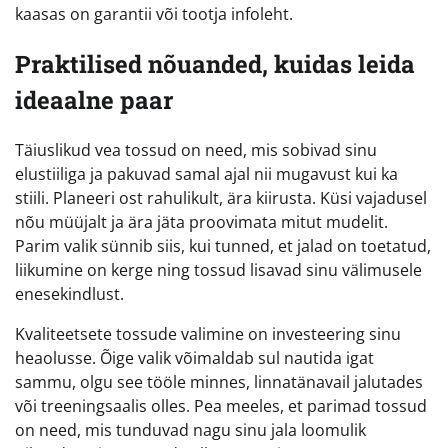
kaasas on garantii või tootja infoleht.
Praktilised nõuanded, kuidas leida
ideaalne paar
Täiuslikud vea tossud on need, mis sobivad sinu
elustiiliga ja pakuvad samal ajal nii mugavust kui ka
stiili. Planeeri ost rahulikult, ära kiirusta. Küsi vajadusel
nõu müüjalt ja ära jäta proovimata mitut mudelit.
Parim valik sünnib siis, kui tunned, et jalad on toetatud,
liikumine on kerge ning tossud lisavad sinu välimusele
enesekindlust.
Kvaliteetsete tossude valimine on investeering sinu
heaolusse. Õige valik võimaldab sul nautida igat
sammu, olgu see tööle minnes, linnatänavail jalutades
või treeningsaalis olles. Pea meeles, et parimad tossud
on need, mis tunduvad nagu sinu jala loomulik