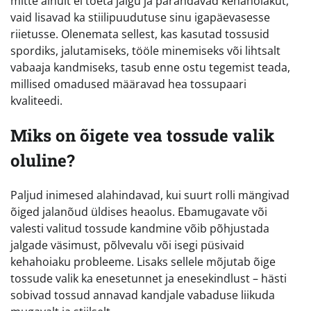
mitte ainult ei toeta jalgu ja parandavad kehahoiakut,
vaid lisavad ka stiilipuudutuse sinu igapäevasesse
riietusse. Olenemata sellest, kas kasutad tossusid
spordiks, jalutamiseks, tööle minemiseks või lihtsalt
vabaaja kandmiseks, tasub enne ostu tegemist teada,
millised omadused määravad hea tossupaari
kvaliteedi.
Miks on õigete vea tossude valik
oluline?
Paljud inimesed alahindavad, kui suurt rolli mängivad
õiged jalanõud üldises heaolus. Ebamugavate või
valesti valitud tossude kandmine võib põhjustada
jalgade väsimust, põlvevalu või isegi püsivaid
kehahoiaku probleeme. Lisaks sellele mõjutab õige
tossude valik ka enesetunnet ja enesekindlust – hästi
sobivad tossud annavad kandjale vabaduse liikuda