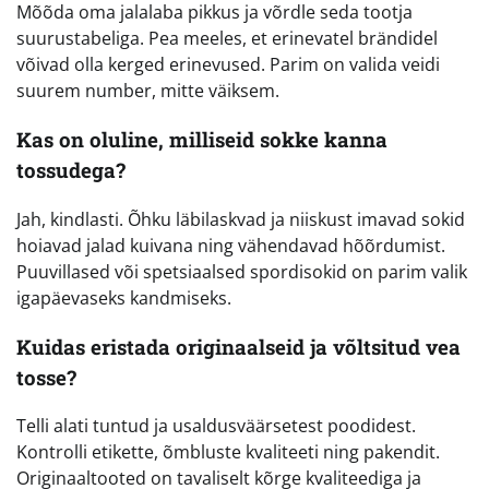
Mõõda oma jalalaba pikkus ja võrdle seda tootja
suurustabeliga. Pea meeles, et erinevatel brändidel
võivad olla kerged erinevused. Parim on valida veidi
suurem number, mitte väiksem.
Kas on oluline, milliseid sokke kanna
tossudega?
Jah, kindlasti. Õhku läbilaskvad ja niiskust imavad sokid
hoiavad jalad kuivana ning vähendavad hõõrdumist.
Puuvillased või spetsiaalsed spordisokid on parim valik
igapäevaseks kandmiseks.
Kuidas eristada originaalseid ja võltsitud vea
tosse?
Telli alati tuntud ja usaldusväärsetest poodidest.
Kontrolli etikette, õmbluste kvaliteeti ning pakendit.
Originaaltooted on tavaliselt kõrge kvaliteediga ja