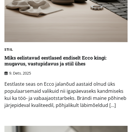
STIIL
Miks eelistavad eestlased endiselt Ecco kingi:
mugavus, vastupidavus ja stiil ühes
9. Dets. 2025
Eestlaste seas on Ecco jalanõud aastaid olnud üks
populaarsemaid valikuid nii igapäevaseks kandmiseks
kui ka töö- ja vabaajaotstarbeks. Brändi maine põhineb
järjepideval kvaliteedil, põhjalikult läbimõeldud […]