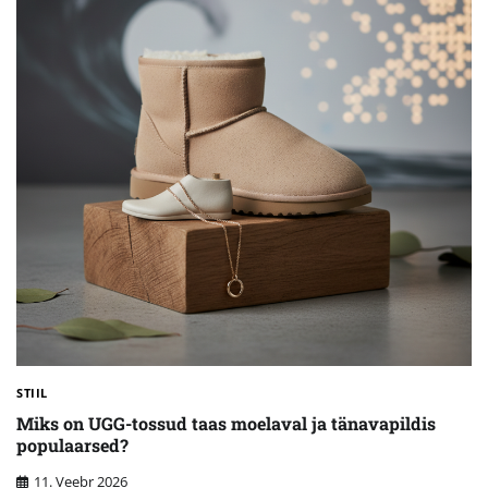
STIIL
Miks on UGG-tossud taas moelaval ja tänavapildis
populaarsed?
11. Veebr 2026