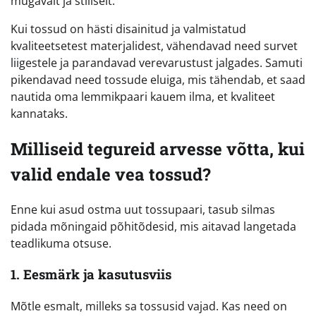
mugavalt ja stiilselt.
Kui tossud on hästi disainitud ja valmistatud
kvaliteetsetest materjalidest, vähendavad need survet
liigestele ja parandavad verevarustust jalgades. Samuti
pikendavad need tossude eluiga, mis tähendab, et saad
nautida oma lemmikpaari kauem ilma, et kvaliteet
kannataks.
Milliseid tegureid arvesse võtta, kui
valid endale vea tossud?
Enne kui asud ostma uut tossupaari, tasub silmas
pidada mõningaid põhitõdesid, mis aitavad langetada
teadlikuma otsuse.
1. Eesmärk ja kasutusviis
Mõtle esmalt, milleks sa tossusid vajad. Kas need on