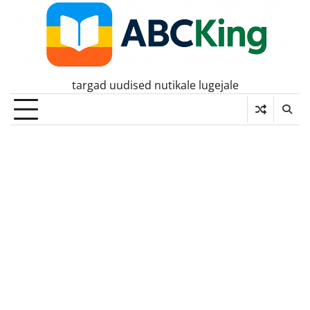
Skip
to
content
targad uudised nutikale lugejale