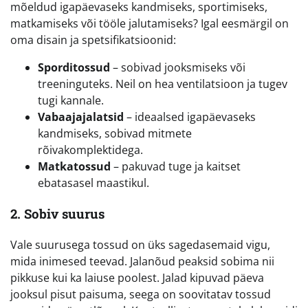
mõeldud igapäevaseks kandmiseks, sportimiseks,
matkamiseks või tööle jalutamiseks? Igal eesmärgil on
oma disain ja spetsifikatsioonid:
Sporditossud
– sobivad jooksmiseks või
treeninguteks. Neil on hea ventilatsioon ja tugev
tugi kannale.
Vabaajajalatsid
– ideaalsed igapäevaseks
kandmiseks, sobivad mitmete
rõivakomplektidega.
Matkatossud
– pakuvad tuge ja kaitset
ebatasasel maastikul.
2. Sobiv suurus
Vale suurusega tossud on üks sagedasemaid vigu,
mida inimesed teevad. Jalanõud peaksid sobima nii
pikkuse kui ka laiuse poolest. Jalad kipuvad päeva
jooksul pisut paisuma, seega on soovitatav tossud