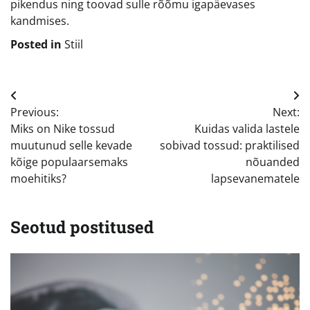
pikendus ning toovad sulle rõõmu igapäevases
kandmises.
Posted in
Stiil
Navigeerimine
Previous:
Next:
Miks on Nike tossud
Kuidas valida lastele
muutunud selle kevade
sobivad tossud: praktilised
kõige populaarsemaks
nõuanded
moehitiks?
lapsevanematele
Seotud postitused