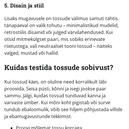
5. Disain ja stiil
Lisaks mugavusele on tossude välimus samuti tähtis.
tänapäeval on valik tohutu – minimalistikud mudelid,
retrostiilis disainid või julged värvilahendused. Kui
otsid mitmekülgset paari, mis sobiks erinevate
riietustega, vali neutraalset tooni tossud – näiteks
valged, mustad või hallid.
Kuidas testida tossude sobivust?
Kui tossud käes, on oluline need korralikult läbi
proovida. Seisa püsti, kõnni ja isegi jookse paar
sammu. Jälgi, kuidas tossud tunduvad kanna ja
varvaste ümber. Kui mõni koht pigistab või surve
tundub ebaloomulik, võib see hiljem põhjustada villide
ja ebamugavustunde tekkimist.
Proovi mõlemat tossu korraga.