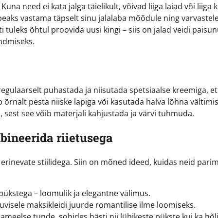
na need ei kata jalga täielikult, võivad liiga laiad või liiga 
 peaks vastama täpselt sinu jalalaba mõõdule ning varvastel
 tuleks õhtul proovida uusi kingi – siis on jalad veidi paisun
andmiseks.
regulaarselt puhastada ja niisutada spetsiaalse kreemiga, et
b õrnalt pesta niiske lapiga või kasutada halva lõhna vältimi
s, sest see võib materjali kahjustada ja värvi tuhmuda.
mbineerida riietusega
inevate stiilidega. Siin on mõned ideed, kuidas neid parim
epükstega – loomulik ja elegantne välimus.
suvisele maksikleidi juurde romantilise ilme loomiseks.
bameelse tunde, sobides hästi nii lühikeste pükste kui ka hõl