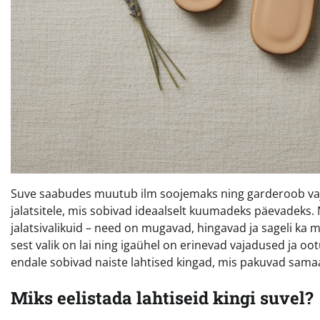
Suve saabudes muutub ilm soojemaks ning garderoob vaj
jalatsitele, mis sobivad ideaalselt kuumadeks päevadeks.
jalatsivalikuid – need on mugavad, hingavad ja sageli ka 
sest valik on lai ning igaühel on erinevad vajadused ja oot
endale sobivad naiste lahtised kingad, mis pakuvad samaae
Miks eelistada lahtiseid kingi suvel?