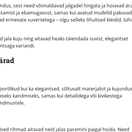
dus, sest need võimaldavad jalgadel hingata ja hoiavad är
istamist ja ebamugavust, samas kui avatud mudelid pakuvad
d erinevate suveriietega – olgu selleks õhulised kleidid, lüh
d jala kuju ning aitavad heaks täiendada suvist, elegantset
ntsaga variandi.
pärad
ortlikud kui ka elegantsed, sõltuvalt materjalist ja kujundus
aseks kandmiseks, samas kui detailidega või kivikestega
ündmustele.
ised rihmad aitavad neid jalas paremini paigal hoida. Need