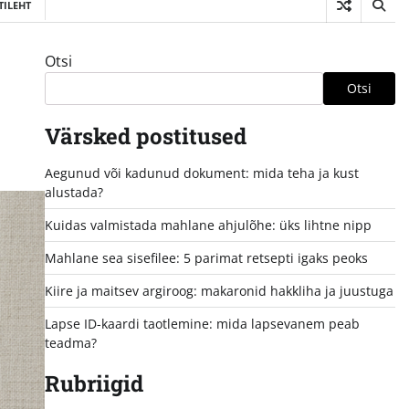
ILEHT
Otsi
Otsi
Värsked postitused
Aegunud või kadunud dokument: mida teha ja kust
alustada?
Kuidas valmistada mahlane ahjulõhe: üks lihtne nipp
Mahlane sea sisefilee: 5 parimat retsepti igaks peoks
Kiire ja maitsev argiroog: makaronid hakkliha ja juustuga
Lapse ID-kaardi taotlemine: mida lapsevanem peab
teadma?
Rubriigid