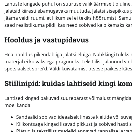
Lahtiste kingade puhul on suuruse valik äärmiselt oluline. Ku
jalatsid kiiresti ebamugavaks muutuda. Jalatsi sisepikkus
jääma veidi ruumi, et liikumisel ei tekiks hõõrumist. Samuti
saad realistlikuma pildi, kas need sobivad ka pikemaks k
Hooldus ja vastupidavus
Hea hooldus pikendab iga jalatsi eluiga. Nahkkingi tuleks 
materjal ei kuivaks ega praguneks. Tekstiilist jalanõud või
spetsiaalset sprei’d. Väldi kuivatamist otsese päikese käe
Stiilinipid: kuidas lahtiseid kingi ko
Lahtised kingad pakuvad suurepärast võimalust mängida er
moel kanda:
Sandaalid sobivad ideaalselt linaste kleitide või suv
Kiilkontsaga kingad lisavad pikkust ja sobivad hästi 
Plätud ja tekstiilist mudelid annavad rannalise ja va