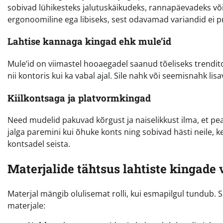
sobivad lühikesteks jalutuskäikudeks, rannapäevadeks või k
ergonoomiline ega libiseks, sest odavamad variandid ei pr
Lahtise kannaga kingad ehk mule’id
Mule’id on viimastel hooaegadel saanud tõeliseks trendit
nii kontoris kui ka vabal ajal. Sile nahk või seemisnahk l
Kiilkontsaga ja platvormkingad
Need mudelid pakuvad kõrgust ja naiselikkust ilma, et pe
jalga paremini kui õhuke konts ning sobivad hästi neile, k
kontsadel seista.
Materjalide tähtsus lahtiste kingade 
Materjal mängib olulisemat rolli, kui esmapilgul tundub. Su
materjale: