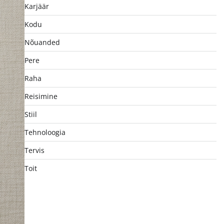
Karjäär
Kodu
Nõuanded
Pere
Raha
Reisimine
Stiil
Tehnoloogia
Tervis
Toit