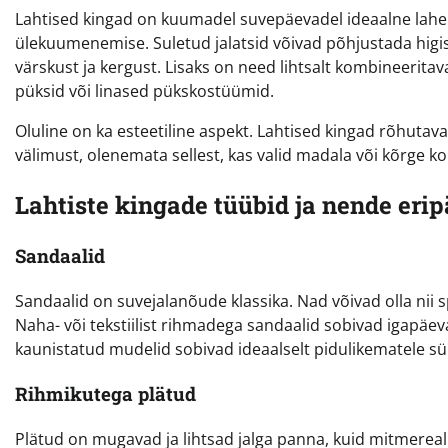
Lahtised kingad on kuumadel suvepäevadel ideaalne lahen
ülekuumenemise. Suletud jalatsid võivad põhjustada hig
värskust ja kergust. Lisaks on need lihtsalt kombineeritava
püksid või linased pükskostüümid.
Oluline on ka esteetiline aspekt. Lahtised kingad rõhutava
välimust, olenemata sellest, kas valid madala või kõrge ko
Lahtiste kingade tüübid ja nende eri
Sandaalid
Sandaalid on suvejalanõude klassika. Nad võivad olla nii sp
Naha- või tekstiilist rihmadega sandaalid sobivad igapäev
kaunistatud mudelid sobivad ideaalselt pidulikematele s
Rihmikutega plätud
Plätud on mugavad ja lihtsad jalga panna, kuid mitmereal