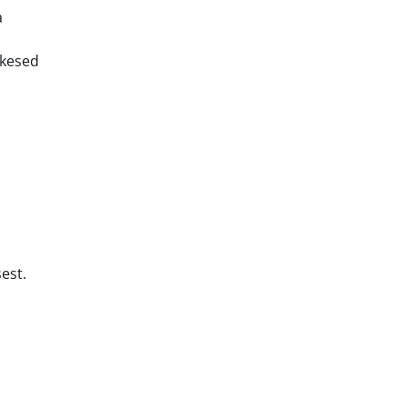
a
ikesed
est.