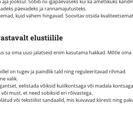
aja jooksul. Sobib nii igapäevaseks kui ka ametlikuks kandm
umadeks päevadeks ja rannamajutusteks.
mad, kuid vähem hingavad. Soovitav otsida kvaliteetsema
stavalt elustiilile
 kus sa oma uusi jalatseid enim kasutama hakkad. Mõtle oma
 millel on tugev ja paindlik tald ning reguleeritavad rihmad.
e valik.
gantset, eelistada võiksid kuiilkontsaga või madala kontsag
 või must, et need sobiksid eri rõivastega.
tud või tekstiilist sandaalid, mis kuivavad kiiresti ning pa