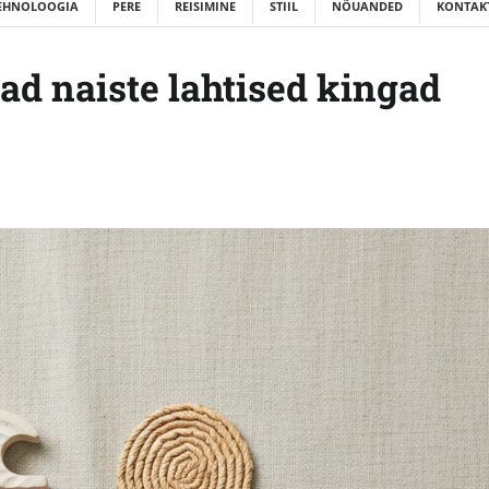
EHNOLOOGIA
PERE
REISIMINE
STIIL
NÕUANDED
KONTAKT
ad naiste lahtised kingad