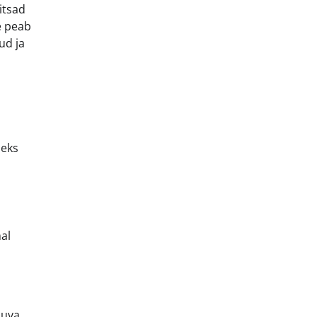
kitsad
e peab
ud ja
seks
al
juva