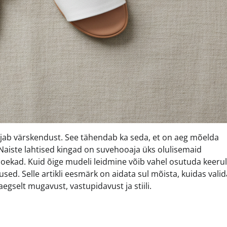
ab värskendust. See tähendab ka seda, et on aeg mõelda
 Naiste lahtised kingad on suvehooaja üks olulisemaid
moekad. Kuid õige mudeli leidmine võib vahel osutuda keerul
used. Selle artikli eesmärk on aidata sul mõista, kuidas valid
gselt mugavust, vastupidavust ja stiili.