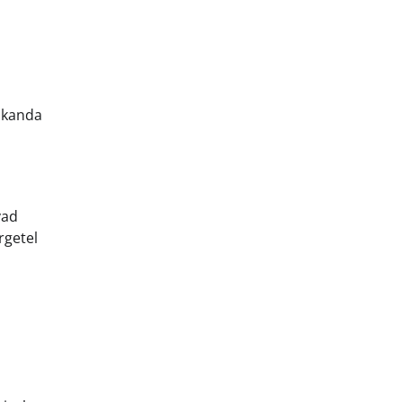
b kanda
vad
rgetel