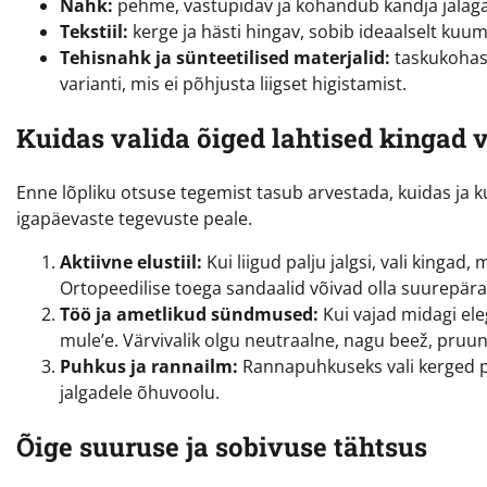
Nahk:
pehme, vastupidav ja kohandub kandja jalaga 
Tekstiil:
kerge ja hästi hingav, sobib ideaalselt ku
Tehisnahk ja sünteetilised materjalid:
taskukohase
varianti, mis ei põhjusta liigset higistamist.
Kuidas valida õiged lahtised kingad va
Enne lõpliku otsuse tegemist tasub arvestada, kuidas ja
igapäevaste tegevuste peale.
Aktiivne elustiil:
Kui liigud palju jalgsi, vali kingad,
Ortopeedilise toega sandaalid võivad olla suurepäran
Töö ja ametlikud sündmused:
Kui vajad midagi ele
mule’e. Värvivalik olgu neutraalne, nagu beež, pruun
Puhkus ja rannailm:
Rannapuhkuseks vali kerged plä
jalgadele õhuvoolu.
Õige suuruse ja sobivuse tähtsus