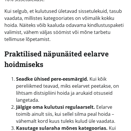
Kui selgub, et kulutused ületavad sissetulekuid, tasub
vaadata, millistes kategooriates on võimalik kokku
hoida. Näiteks võib kaaluda odavama kindlustuspaketi
valimist, vähem väljas söömist või mõne tarbetu
tellimuse lõpetamist.
Praktilised näpunäited eelarve
hoidmiseks
Seadke ühised pere-eesmärgid.
Kui kõik
pereliikmed teavad, miks eelarvet peetakse, on
lihtsam distsipliini hoida ja arukaid otsuseid
langetada.
Jälgige oma kulutusi regulaarselt.
Eelarve
toimib ainult siis, kui sellel silma peal hoida –
vähemalt kord kuus tuleks kulud üle vaadata.
Kasutage sularaha mõnes kategoorias.
Kui