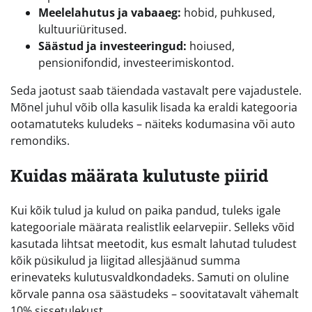
Meelelahutus ja vabaaeg:
hobid, puhkused,
kultuuriüritused.
Säästud ja investeeringud:
hoiused,
pensionifondid, investeerimiskontod.
Seda jaotust saab täiendada vastavalt pere vajadustele.
Mõnel juhul võib olla kasulik lisada ka eraldi kategooria
ootamatuteks kuludeks – näiteks kodumasina või auto
remondiks.
Kuidas määrata kulutuste piirid
Kui kõik tulud ja kulud on paika pandud, tuleks igale
kategooriale määrata realistlik eelarvepiir. Selleks võid
kasutada lihtsat meetodit, kus esmalt lahutad tuludest
kõik püsikulud ja liigitad allesjäänud summa
erinevateks kulutusvaldkondadeks. Samuti on oluline
kõrvale panna osa säästudeks – soovitatavalt vähemalt
10% sissetulekust.