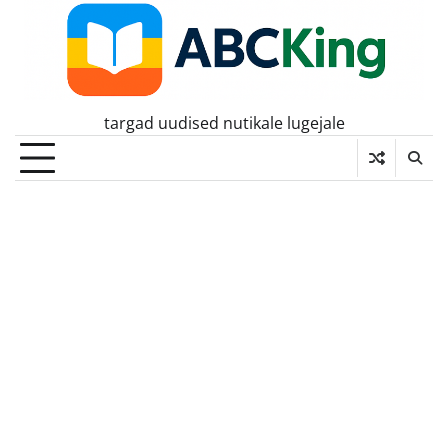
Skip
to
content
targad uudised nutikale lugejale