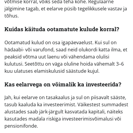
võtmise korral, võiks seda teha kohe. Regulaarne
jälgimine tagab, et eelarve püsib tegelikkusele vastav ja
tõhus.
Kuidas käituda ootamatute kulude korral?
Ootamatud kulud on osa igapäevaelust. Kui sul on
hädaabi- või varufond, saad neid olukordi katta ilma, et
peaksid võtma uut laenu või vähendama olulisi
kulutusi. Seetõttu on väga oluline hoida vähemalt 3–6
kuu ulatuses elamiskulusid säästude kujul.
Kas eelarvega on võimalik ka investeerida?
Jah, kui eelarve on tasakaalus ja sul on piisavalt sääste,
tasub kaaluda ka investeerimist. Väikestest summadest
alustades saab järk-järgult kasvatada kapitali, näiteks
kasutades madala riskiga investeerimisvõimalusi või
pensionifonde.