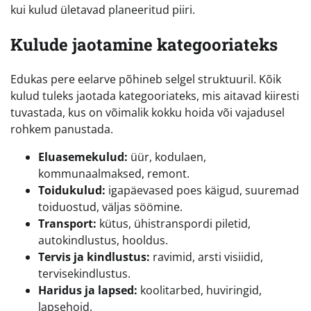
kui kulud ületavad planeeritud piiri.
Kulude jaotamine kategooriateks
Edukas pere eelarve põhineb selgel struktuuril. Kõik
kulud tuleks jaotada kategooriateks, mis aitavad kiiresti
tuvastada, kus on võimalik kokku hoida või vajadusel
rohkem panustada.
Eluasemekulud:
üür, kodulaen,
kommunaalmaksed, remont.
Toidukulud:
igapäevased poes käigud, suuremad
toiduostud, väljas söömine.
Transport:
kütus, ühistranspordi piletid,
autokindlustus, hooldus.
Tervis ja kindlustus:
ravimid, arsti visiidid,
tervisekindlustus.
Haridus ja lapsed:
koolitarbed, huviringid,
lapsehoid.