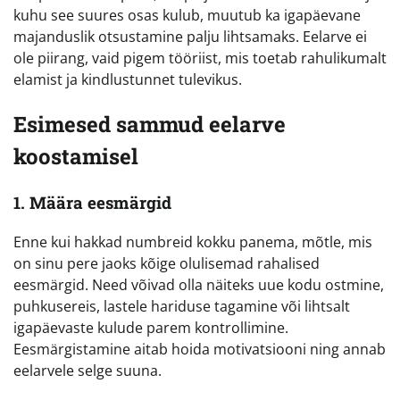
kuhu see suures osas kulub, muutub ka igapäevane
majanduslik otsustamine palju lihtsamaks. Eelarve ei
ole piirang, vaid pigem tööriist, mis toetab rahulikumalt
elamist ja kindlustunnet tulevikus.
Esimesed sammud eelarve
koostamisel
1. Määra eesmärgid
Enne kui hakkad numbreid kokku panema, mõtle, mis
on sinu pere jaoks kõige olulisemad rahalised
eesmärgid. Need võivad olla näiteks uue kodu ostmine,
puhkusereis, lastele hariduse tagamine või lihtsalt
igapäevaste kulude parem kontrollimine.
Eesmärgistamine aitab hoida motivatsiooni ning annab
eelarvele selge suuna.