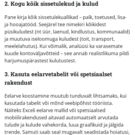
2. Kogu kõik sissetulekud ja kulud
Pane kirja kõik sissetulekuallikad – palk, toetused, lisa-
ja hooajatööd. Seejärel tee nimekiri kõikidest
püsikuludest (nt üür, laenud, kindlustus, kommunaalid)
ja muutuva iseloomuga kuludest (toit, transport,
meelelahutus). Kui võimalik, analüüsi ka varasemate
kuude kontoväljavõtteid – see annab realistlikuma pildi
harjumuspärastest kulutustest.
3. Kasuta eelarvetabelit või spetsiaalset
rakendust
Eelarve koostamine muutub tunduvalt lihtsamaks, kui
kasutada tabelit või mõnd veebipõhist tööriista.
Näiteks Exceli eelarve mallid või spetsiaalsed
mobiilirakendused aitavad automaatselt arvutada
tulude ja kulude vahekorda, luua graafikuid ja jälgida
trende. Samuti saab seal mugavalt seadistada hoiatusi,