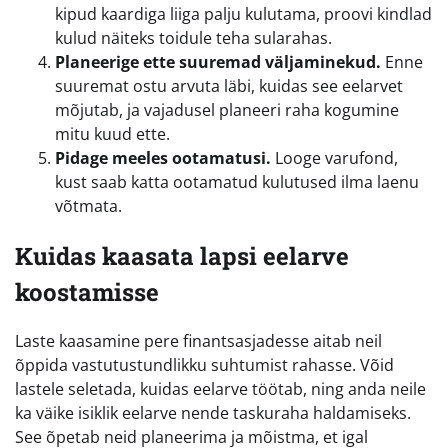
kipud kaardiga liiga palju kulutama, proovi kindlad
kulud näiteks toidule teha sularahas.
Planeerige ette suuremad väljaminekud.
Enne
suuremat ostu arvuta läbi, kuidas see eelarvet
mõjutab, ja vajadusel planeeri raha kogumine
mitu kuud ette.
Pidage meeles ootamatusi.
Looge varufond,
kust saab katta ootamatud kulutused ilma laenu
võtmata.
Kuidas kaasata lapsi eelarve
koostamisse
Laste kaasamine pere finantsasjadesse aitab neil
õppida vastutustundlikku suhtumist rahasse. Võid
lastele seletada, kuidas eelarve töötab, ning anda neile
ka väike isiklik eelarve nende taskuraha haldamiseks.
See õpetab neid planeerima ja mõistma, et igal