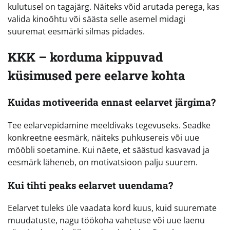
kulutusel on tagajärg. Näiteks võid arutada perega, kas
valida kinoõhtu või säästa selle asemel midagi
suuremat eesmärki silmas pidades.
KKK – korduma kippuvad
küsimused pere eelarve kohta
Kuidas motiveerida ennast eelarvet järgima?
Tee eelarvepidamine meeldivaks tegevuseks. Seadke
konkreetne eesmärk, näiteks puhkusereis või uue
mööbli soetamine. Kui näete, et säästud kasvavad ja
eesmärk läheneb, on motivatsioon palju suurem.
Kui tihti peaks eelarvet uuendama?
Eelarvet tuleks üle vaadata kord kuus, kuid suuremate
muudatuste, nagu töökoha vahetuse või uue laenu