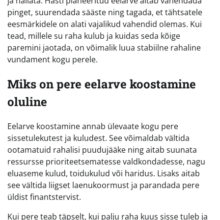
ja hallata. Hästi planeeritud eelarve aitab vähendada
pinget, suurendada sääste ning tagada, et tähtsatele
eesmärkidele on alati vajalikud vahendid olemas. Kui
tead, millele su raha kulub ja kuidas seda kõige
paremini jaotada, on võimalik luua stabiilne rahaline
vundament kogu perele.
Miks on pere eelarve koostamine
oluline
Eelarve koostamine annab ülevaate kogu pere
sissetulekutest ja kuludest. See võimaldab vältida
ootamatuid rahalisi puudujääke ning aitab suunata
ressursse prioriteetsematesse valdkondadesse, nagu
eluaseme kulud, toidukulud või haridus. Lisaks aitab
see vältida liigset laenukoormust ja parandada pere
üldist finantstervist.
Kui pere teab täpselt, kui palju raha kuus sisse tuleb ja