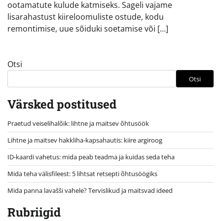
ootamatute kulude katmiseks. Sageli vajame
lisarahastust kiireloomuliste ostude, kodu
remontimise, uue sõiduki soetamise või […]
Otsi
Otsi
Värsked postitused
Praetud veiselihalõik: lihtne ja maitsev õhtusöök
Lihtne ja maitsev hakkliha-kapsahautis: kiire argiroog
ID-kaardi vahetus: mida peab teadma ja kuidas seda teha
Mida teha välisfileest: 5 lihtsat retsepti õhtusöögiks
Mida panna lavašši vahele? Tervislikud ja maitsvad ideed
Rubriigid