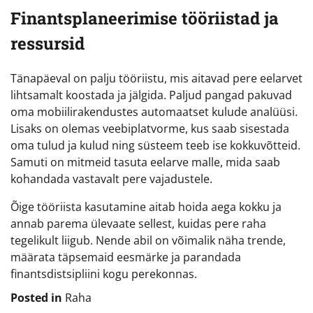
Finantsplaneerimise tööriistad ja
ressursid
Tänapäeval on palju tööriistu, mis aitavad pere eelarvet
lihtsamalt koostada ja jälgida. Paljud pangad pakuvad
oma mobiilirakendustes automaatset kulude analüüsi.
Lisaks on olemas veebiplatvorme, kus saab sisestada
oma tulud ja kulud ning süsteem teeb ise kokkuvõtteid.
Samuti on mitmeid tasuta eelarve malle, mida saab
kohandada vastavalt pere vajadustele.
Õige tööriista kasutamine aitab hoida aega kokku ja
annab parema ülevaate sellest, kuidas pere raha
tegelikult liigub. Nende abil on võimalik näha trende,
määrata täpsemaid eesmärke ja parandada
finantsdistsipliini kogu perekonnas.
Posted in
Raha