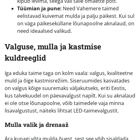
kipub levima, seega vali talle omaette pott.
Tüümian ja pune:
Need Vahemere taimed
eelistavad kuivemat mulda ja palju päikest. Kui sul
on väga päikeseküllane lõunapoolne aknalaud, on
need ideaalsed valikud.
Valguse, mulla ja kastmise
kuldreeglid
Iga eduka taime taga on kolm vaala: valgus, kvaliteetne
muld ja õige kastmisrežiim. Siseruumides kasvatades
on valgus kõige suuremaks väljakutseks, eriti Eestis,
kus talvekuudel on päevavalgust napilt. Kui su aknalaud
ei ole otse lõunapoolne, võib taimedele vaja minna
lisavalgustust, näiteks lihtsat LED-taimevalgustit.
Mulla valik ja drenaaž
Ära kunagi võta mulda õuest, sest see võib sisaldada