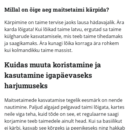
Millal on õige aeg maitsetaimi kärpida?
Kärpimine on taime tervise jaoks lausa hädavajalik. Ära
karda lõigata! Kui lõikad taime latvu, ergutad sa taime
külgharude kasvatamisele, mis teeb taime tihedamaks
ja saagikamaks. Ära kunagi lõika korraga ära rohkem
kui kolmandikku taime massist.
Kuidas muuta koristamine ja
kasutamine igapäevaseks
harjumuseks
Maitsetaimede kasvatamise tegelik eesmärk on nende
nautimine. Paljud algajad pelgavad taimi lõigata, kartes
neile viga teha, kuid tõde on see, et regulaarne saagi
korjamine teeb taimedele ainult head. Kui sa basiilikut
ei kärbi, kasvab see kõrgeks ja peenikeseks ning hakkab