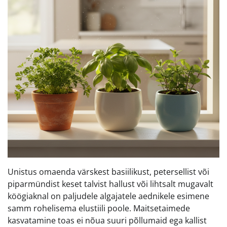
Unistus omaenda värskest basiilikust, petersellist või
piparmündist keset talvist hallust või lihtsalt mugavalt
köögiaknal on paljudele algajatele aednikele esimene
samm rohelisema elustiili poole. Maitsetaimede
kasvatamine toas ei nõua suuri põllumaid ega kallist