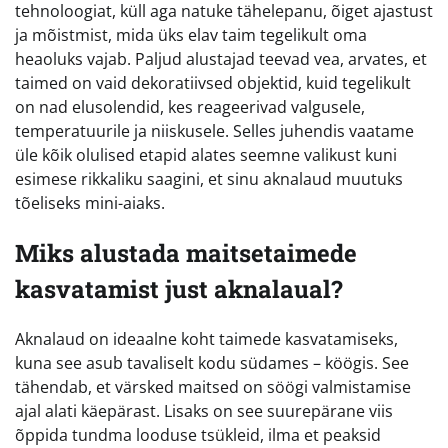
tehnoloogiat, küll aga natuke tähelepanu, õiget ajastust
ja mõistmist, mida üks elav taim tegelikult oma
heaoluks vajab. Paljud alustajad teevad vea, arvates, et
taimed on vaid dekoratiivsed objektid, kuid tegelikult
on nad elusolendid, kes reageerivad valgusele,
temperatuurile ja niiskusele. Selles juhendis vaatame
üle kõik olulised etapid alates seemne valikust kuni
esimese rikkaliku saagini, et sinu aknalaud muutuks
tõeliseks mini-aiaks.
Miks alustada maitsetaimede
kasvatamist just aknalaual?
Aknalaud on ideaalne koht taimede kasvatamiseks,
kuna see asub tavaliselt kodu südames – köögis. See
tähendab, et värsked maitsed on söögi valmistamise
ajal alati käepärast. Lisaks on see suurepärane viis
õppida tundma looduse tsükleid, ilma et peaksid