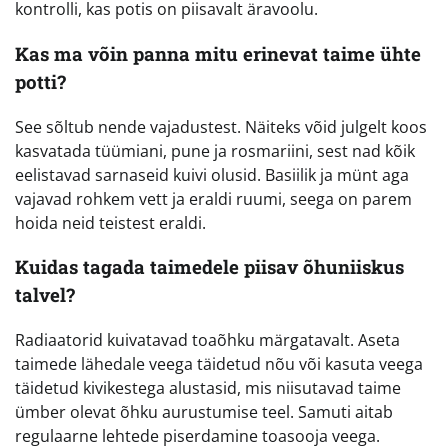
kontrolli, kas potis on piisavalt äravoolu.
Kas ma võin panna mitu erinevat taime ühte
potti?
See sõltub nende vajadustest. Näiteks võid julgelt koos
kasvatada tüümiani, pune ja rosmariini, sest nad kõik
eelistavad sarnaseid kuivi olusid. Basiilik ja münt aga
vajavad rohkem vett ja eraldi ruumi, seega on parem
hoida neid teistest eraldi.
Kuidas tagada taimedele piisav õhuniiskus
talvel?
Radiaatorid kuivatavad toaõhku märgatavalt. Aseta
taimede lähedale veega täidetud nõu või kasuta veega
täidetud kivikestega alustasid, mis niisutavad taime
ümber olevat õhku aurustumise teel. Samuti aitab
regulaarne lehtede piserdamine toasooja veega.