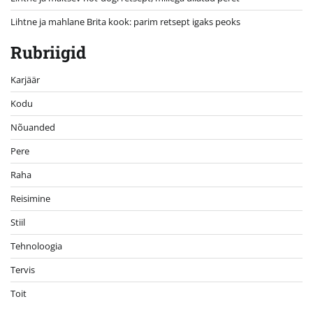
Lihtne ja mahlane Brita kook: parim retsept igaks peoks
Rubriigid
Karjäär
Kodu
Nõuanded
Pere
Raha
Reisimine
Stiil
Tehnoloogia
Tervis
Toit