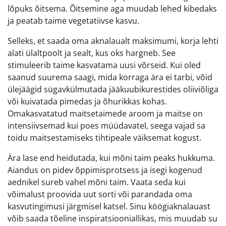
lõpuks õitsema. Õitsemine aga muudab lehed kibedaks
ja peatab taime vegetatiivse kasvu.
Selleks, et saada oma aknalaualt maksimumi, korja lehti
alati ülaltpoolt ja sealt, kus oks hargneb. See
stimuleerib taime kasvatama uusi võrseid. Kui oled
saanud suurema saagi, mida korraga ära ei tarbi, võid
ülejäägid sügavkülmutada jääkuubikurestides oliiviõliga
või kuivatada pimedas ja õhurikkas kohas.
Omakasvatatud maitsetaimede aroom ja maitse on
intensiivsemad kui poes müüdavatel, seega vajad sa
toidu maitsestamiseks tihtipeale väiksemat kogust.
Ära lase end heidutada, kui mõni taim peaks hukkuma.
Aiandus on pidev õppimisprotsess ja isegi kogenud
aednikel sureb vahel mõni taim. Vaata seda kui
võimalust proovida uut sorti või parandada oma
kasvutingimusi järgmisel katsel. Sinu köögiaknalauast
võib saada tõeline inspiratsiooniallikas, mis muudab su