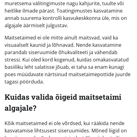
muretsema välitingimuste nagu kahjurite, tuulte või
heitlike ilmade pärast. Toatingimustes kasvatamine
annab suurema kontrolli kasvukeskkonna üle, mis on
algajale äärmiselt julgustav.
Maitsetaimed ei ole mitte ainult maitsvad, vaid ka
visuaalselt kaunid ja lõhnavad. Nende kasvatamine
parandab siseruumide õhukvaliteeti ja vähendab
stressi. Kui oled kord kogenud, kuidas omakasvatatud
basiiliku leht salatisse jõuab, ei taha sa enam kunagi
poes müüdavate närtsinud maitsetaimepottide juurde
tagasi pöörduda.
Kuidas valida õigeid maitsetaimi
algajale?
Kõik maitsetaimed ei ole võrdsed, kui rääkida nende
kasvatamise lihtsusest siseruumides. Mõned liigid on