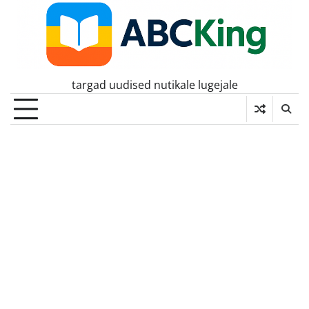
Skip
to
content
targad uudised nutikale lugejale