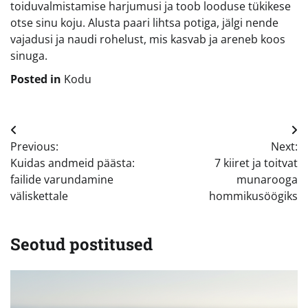
toiduvalmistamise harjumusi ja toob looduse tükikese
otse sinu koju. Alusta paari lihtsa potiga, jälgi nende
vajadusi ja naudi rohelust, mis kasvab ja areneb koos
sinuga.
Posted in
Kodu
Navigeerimine
Previous:
Next:
Kuidas andmeid päästa:
7 kiiret ja toitvat
failide varundamine
munarooga
väliskettale
hommikusöögiks
Seotud postitused