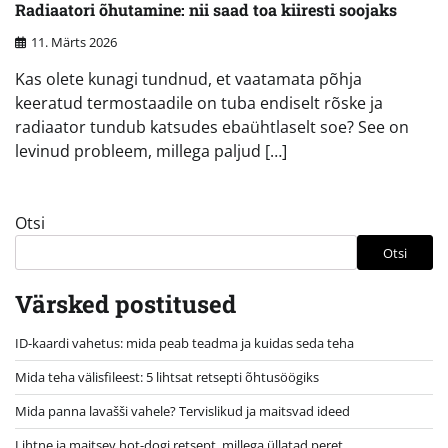
Radiaatori õhutamine: nii saad toa kiiresti soojaks
11. Märts 2026
Kas olete kunagi tundnud, et vaatamata põhja
keeratud termostaadile on tuba endiselt rõske ja
radiaator tundub katsudes ebaühtlaselt soe? See on
levinud probleem, millega paljud […]
Otsi
Otsi
Värsked postitused
ID-kaardi vahetus: mida peab teadma ja kuidas seda teha
Mida teha välisfileest: 5 lihtsat retsepti õhtusöögiks
Mida panna lavašši vahele? Tervislikud ja maitsvad ideed
Lihtne ja maitsev hot-dogi retsept, millega üllatad peret