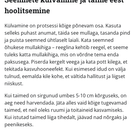
hoolitsemine
Külvamine on protsessi kõige põnevam osa. Kasuta
selleks puhast anumat, täida see mullaga, tasanda pind
ja puista seemned ühtlaselt laiali. Kata seemned
õhukese mullakihiga – reeglina kehtib reegel, et seeme
tuleks katta mullakihiga, mis on võrdne tema enda
paksusega. Piserda kergelt veega ja kata pott kilega, et
tekitada kasvuhooneefekt. Kui esimesed idud on välja
tulnud, eemalda kile kohe, et vältida hallitust ja liigset
niiskust.
Kui taimed on sirgunud umbes 5-10 cm kõrguseks, on
aeg need harvendada. Jäta alles vaid kõige tugevamad
taimed, et neil oleks ruumi ja toitaineid kasvamiseks.
Kui istutad taimed liiga tihedalt, jäävad nad nõrgaks ja
peenikeseks.