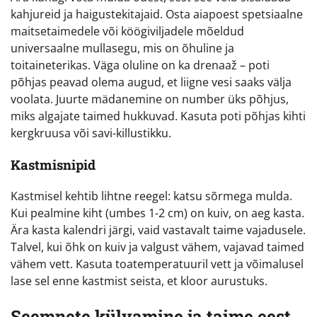
kahjureid ja haigustekitajaid. Osta aiapoest spetsiaalne
maitsetaimedele või köögiviljadele mõeldud
universaalne mullasegu, mis on õhuline ja
toitaineterikas. Väga oluline on ka drenaaž – poti
põhjas peavad olema augud, et liigne vesi saaks välja
voolata. Juurte mädanemine on number üks põhjus,
miks algajate taimed hukkuvad. Kasuta poti põhjas kihti
kergkruusa või savi-killustikku.
Kastmisnipid
Kastmisel kehtib lihtne reegel: katsu sõrmega mulda.
Kui pealmine kiht (umbes 1-2 cm) on kuiv, on aeg kasta.
Ära kasta kalendri järgi, vaid vastavalt taime vajadusele.
Talvel, kui õhk on kuiv ja valgust vähem, vajavad taimed
vähem vett. Kasuta toatemperatuuril vett ja võimalusel
lase sel enne kastmist seista, et kloor aurustuks.
Seemnete külvamine ja taime eest