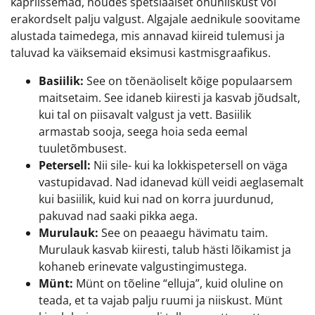
kapriissemad, nõudes spetsiaalset õhuniiskust või
erakordselt palju valgust. Algajale aednikule soovitame
alustada taimedega, mis annavad kiireid tulemusi ja
taluvad ka väiksemaid eksimusi kastmisgraafikus.
Basiilik:
See on tõenäoliselt kõige populaarsem
maitsetaim. See idaneb kiiresti ja kasvab jõudsalt,
kui tal on piisavalt valgust ja vett. Basiilik
armastab sooja, seega hoia seda eemal
tuuletõmbusest.
Petersell:
Nii sile- kui ka lokkispetersell on väga
vastupidavad. Nad idanevad küll veidi aeglasemalt
kui basiilik, kuid kui nad on korra juurdunud,
pakuvad nad saaki pikka aega.
Murulauk:
See on peaaegu hävimatu taim.
Murulauk kasvab kiiresti, talub hästi lõikamist ja
kohaneb erinevate valgustingimustega.
Münt:
Münt on tõeline “elluja”, kuid oluline on
teada, et ta vajab palju ruumi ja niiskust. Münt