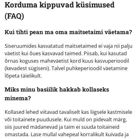
Korduma kippuvad küsimused
(FAQ)
Kui tihti pean ma oma maitsetaimi väetama?
Siseruumides kasvatatud maitsetaimed ei vaja nii palju
väetist kui õues kasvavad taimed. Piisab, kui kasutad
õrnas koguses maheväetist kord kuus kasvuperioodil
(kevadest sügiseni). Talvel puhkeperioodil väetamine
lõpeta täielikult.
Miks minu basiilik hakkab kollaseks
minema?
Kollased lehed viitavad tavaliselt kas liigsele kastmisele
või toitainete puudusele. Kui muld on pidevalt märg,
siis juured mädanevad ja taim ei suuda toitaineid
omastada. Lase mullal vahepeal korralikult kuivada ja