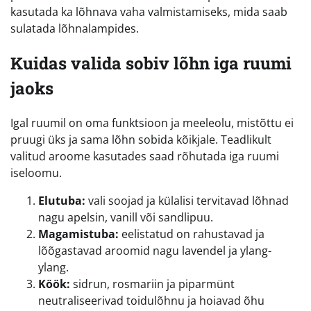
kasutada ka lõhnava vaha valmistamiseks, mida saab
sulatada lõhnalampides.
Kuidas valida sobiv lõhn iga ruumi
jaoks
Igal ruumil on oma funktsioon ja meeleolu, mistõttu ei
pruugi üks ja sama lõhn sobida kõikjale. Teadlikult
valitud aroome kasutades saad rõhutada iga ruumi
iseloomu.
Elutuba:
vali soojad ja külalisi tervitavad lõhnad
nagu apelsin, vanill või sandlipuu.
Magamistuba:
eelistatud on rahustavad ja
lõõgastavad aroomid nagu lavendel ja ylang-
ylang.
Köök:
sidrun, rosmariin ja piparmünt
neutraliseerivad toidulõhnu ja hoiavad õhu