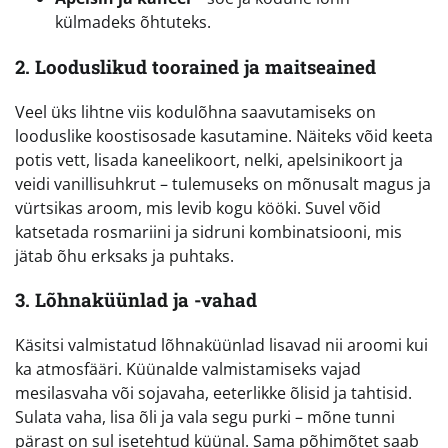
külmadeks õhtuteks.
2. Looduslikud toorained ja maitseained
Veel üks lihtne viis kodulõhna saavutamiseks on
looduslike koostisosade kasutamine. Näiteks võid keeta
potis vett, lisada kaneelikoort, nelki, apelsinikoort ja
veidi vanillisuhkrut – tulemuseks on mõnusalt magus ja
vürtsikas aroom, mis levib kogu kööki. Suvel võid
katsetada rosmariini ja sidruni kombinatsiooni, mis
jätab õhu erksaks ja puhtaks.
3. Lõhnaküünlad ja -vahad
Käsitsi valmistatud lõhnaküünlad lisavad nii aroomi kui
ka atmosfääri. Küünalde valmistamiseks vajad
mesilasvaha või sojavaha, eeterlikke õlisid ja tahtisid.
Sulata vaha, lisa õli ja vala segu purki – mõne tunni
pärast on sul isetehtud küünal. Sama põhimõtet saab