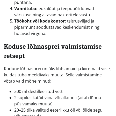
puhtana.
Vannituba:
eukalüpt ja teepuuõli loovad
värskuse ning aitavad bakteritele vastu.
Töökoht või kodukontor:
tsitrusviljad ja
piparmünt soodustavad keskendumist ning
hoiavad virgena.
Koduse lõhnasprei valmistamise
retsept
Kodune lõhnasprei on üks lihtsamaid ja kiiremaid viise,
kuidas tuba meeldivaks muuta. Selle valmistamine
võtab vaid mõne minuti:
200 ml destilleeritud vett
2 supilusikatäit viina või alkoholi (aitab lõhna
püsivamaks muuta)
20–25 tilka valitud eeterlikku õli või õlide segu