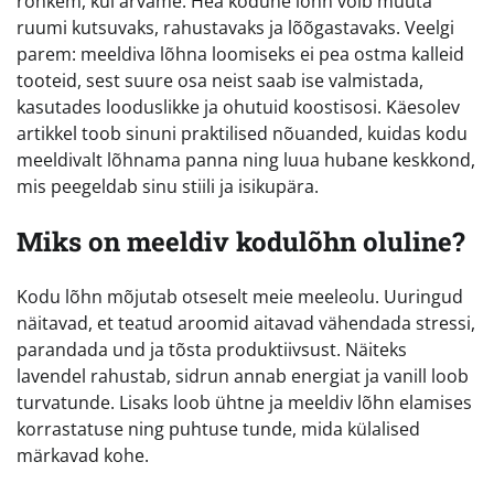
rohkem, kui arvame. Hea kodune lõhn võib muuta
ruumi kutsuvaks, rahustavaks ja lõõgastavaks. Veelgi
parem: meeldiva lõhna loomiseks ei pea ostma kalleid
tooteid, sest suure osa neist saab ise valmistada,
kasutades looduslikke ja ohutuid koostisosi. Käesolev
artikkel toob sinuni praktilised nõuanded, kuidas kodu
meeldivalt lõhnama panna ning luua hubane keskkond,
mis peegeldab sinu stiili ja isikupära.
Miks on meeldiv kodulõhn oluline?
Kodu lõhn mõjutab otseselt meie meeleolu. Uuringud
näitavad, et teatud aroomid aitavad vähendada stressi,
parandada und ja tõsta produktiivsust. Näiteks
lavendel rahustab, sidrun annab energiat ja vanill loob
turvatunde. Lisaks loob ühtne ja meeldiv lõhn elamises
korrastatuse ning puhtuse tunde, mida külalised
märkavad kohe.