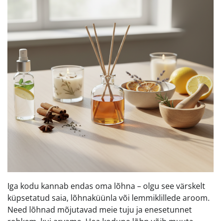
Iga kodu kannab endas oma lõhna – olgu see värskelt
küpsetatud saia, lõhnaküünla või lemmiklillede aroom.
Need lõhnad mõjutavad meie tuju ja enesetunnet