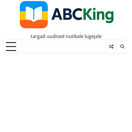
Skip
to
content
targad uudised nutikale lugejale