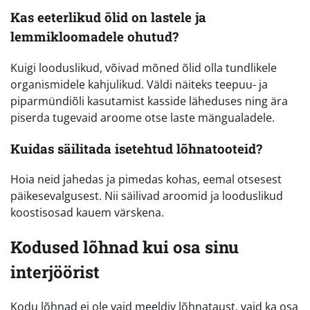
Kas eeterlikud õlid on lastele ja
lemmikloomadele ohutud?
Kuigi looduslikud, võivad mõned õlid olla tundlikele
organismidele kahjulikud. Väldi näiteks teepuu- ja
piparmündiõli kasutamist kasside läheduses ning ära
piserda tugevaid aroome otse laste mängualadele.
Kuidas säilitada isetehtud lõhnatooteid?
Hoia neid jahedas ja pimedas kohas, eemal otsesest
päikesevalgusest. Nii säilivad aroomid ja looduslikud
koostisosad kauem värskena.
Kodused lõhnad kui osa sinu
interjöörist
Kodu lõhnad ei ole vaid meeldiv lõhnataust, vaid ka osa