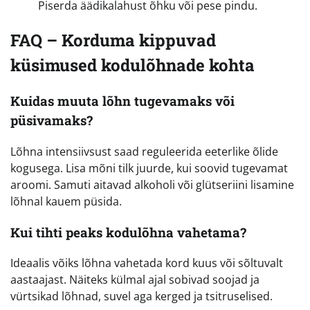
Piserda äädikalahust õhku või pese pindu.
FAQ – Korduma kippuvad
küsimused kodulõhnade kohta
Kuidas muuta lõhn tugevamaks või
püsivamaks?
Lõhna intensiivsust saad reguleerida eeterlike õlide
kogusega. Lisa mõni tilk juurde, kui soovid tugevamat
aroomi. Samuti aitavad alkoholi või glütseriini lisamine
lõhnal kauem püsida.
Kui tihti peaks kodulõhna vahetama?
Ideaalis võiks lõhna vahetada kord kuus või sõltuvalt
aastaajast. Näiteks külmal ajal sobivad soojad ja
vürtsikad lõhnad, suvel aga kerged ja tsitruselised.