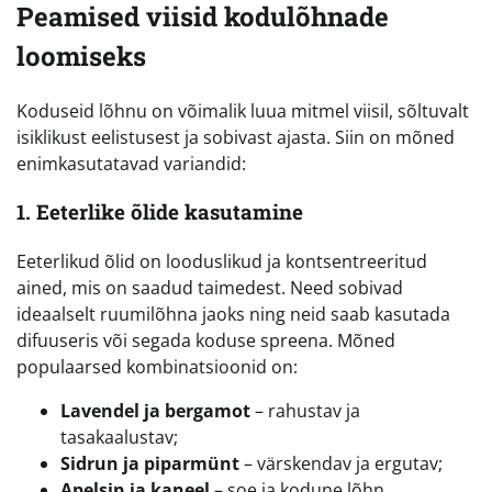
Peamised viisid kodulõhnade
loomiseks
Koduseid lõhnu on võimalik luua mitmel viisil, sõltuvalt
isiklikust eelistusest ja sobivast ajasta. Siin on mõned
enimkasutatavad variandid:
1. Eeterlike õlide kasutamine
Eeterlikud õlid on looduslikud ja kontsentreeritud
ained, mis on saadud taimedest. Need sobivad
ideaalselt ruumilõhna jaoks ning neid saab kasutada
difuuseris või segada koduse spreena. Mõned
populaarsed kombinatsioonid on:
Lavendel ja bergamot
– rahustav ja
tasakaalustav;
Sidrun ja piparmünt
– värskendav ja ergutav;
Apelsin ja kaneel
– soe ja kodune lõhn