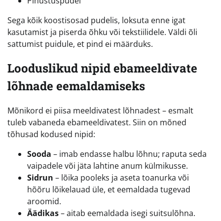
Pihustuspudel
Sega kõik koostisosad pudelis, loksuta enne igat
kasutamist ja piserda õhku või tekstiilidele. Väldi õli
sattumist puidule, et pind ei määrduks.
Looduslikud nipid ebameeldivate
lõhnade eemaldamiseks
Mõnikord ei piisa meeldivatest lõhnadest – esmalt
tuleb vabaneda ebameeldivatest. Siin on mõned
tõhusad kodused nipid:
Sooda
– imab endasse halbu lõhnu; raputa seda
vaipadele või jäta lahtine anum külmikusse.
Sidrun
– lõika pooleks ja aseta toanurka või
hõõru lõikelauad üle, et eemaldada tugevad
aroomid.
Äädikas
– aitab eemaldada isegi suitsulõhna.