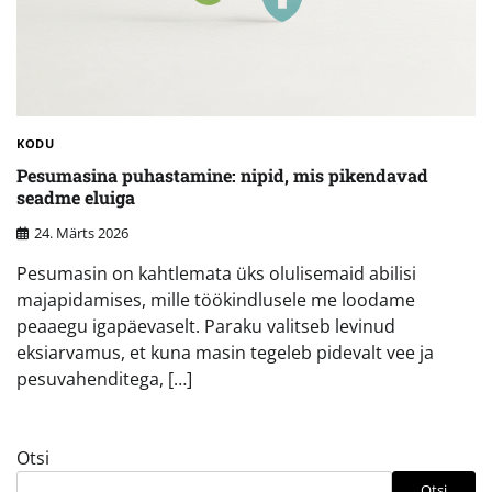
KODU
Pesumasina puhastamine: nipid, mis pikendavad
seadme eluiga
24. Märts 2026
Pesumasin on kahtlemata üks olulisemaid abilisi
majapidamises, mille töökindlusele me loodame
peaaegu igapäevaselt. Paraku valitseb levinud
eksiarvamus, et kuna masin tegeleb pidevalt vee ja
pesuvahenditega, […]
Otsi
Otsi