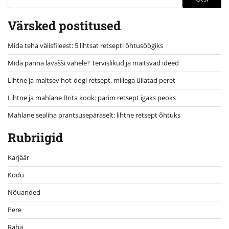
Värsked postitused
Mida teha välisfileest: 5 lihtsat retsepti õhtusöögiks
Mida panna lavašši vahele? Tervislikud ja maitsvad ideed
Lihtne ja maitsev hot-dogi retsept, millega üllatad peret
Lihtne ja mahlane Brita kook: parim retsept igaks peoks
Mahlane sealiha prantsusepäraselt: lihtne retsept õhtuks
Rubriigid
Karjäär
Kodu
Nõuanded
Pere
Raha