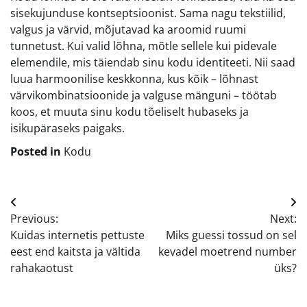
sisekujunduse kontseptsioonist. Sama nagu tekstiilid,
valgus ja värvid, mõjutavad ka aroomid ruumi
tunnetust. Kui valid lõhna, mõtle sellele kui pidevale
elemendile, mis täiendab sinu kodu identiteeti. Nii saad
luua harmoonilise keskkonna, kus kõik – lõhnast
värvikombinatsioonide ja valguse mänguni – töötab
koos, et muuta sinu kodu tõeliselt hubaseks ja
isikupäraseks paigaks.
Posted in
Kodu
Navigeerimine
Previous:
Next:
Kuidas internetis pettuste
Miks guessi tossud on sel
eest end kaitsta ja vältida
kevadel moetrend number
rahakaotust
üks?