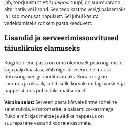
Jah, toorjuust (nt
Philadelphia
tüüpi) on suurepärane
alternatiiv või lisand. See teeb kastme veelgi paksemaks
ja lisab mõnusat hapukust. Sel juhul kasuta
vedeldamiseks rohkem pasta keeduvett.
Lisandid ja serveerimissoovitused
täiuslikuks elamuseks
Kuigi koorene pasta on oma olemuselt pearoog, mis ei
vaja palju kaaslasi, võib õige serveerimine muuta
õhtusöögi veelgi nauditavamaks. Kuna roog on
rammus ja rikkalik, sobib selle kõrvale midagi värsket ja
happelist, mis puhastaks maitsemeeli.
Värske salat:
Serveeri pasta kõrvale lihtne roheline
salat rukola, kirsstomatite ja balsamiico-kastmega.
Rukola mõrkjas maitse ja äädika happesus on
suurepärane vastand koorele kastmele.