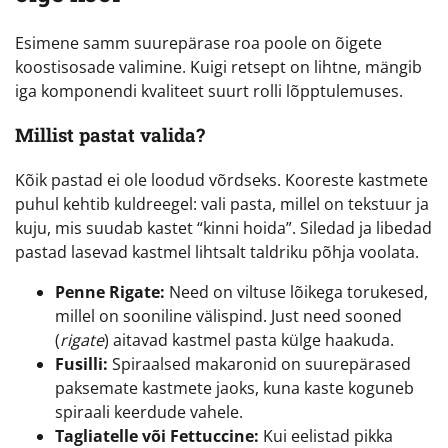
Esimene samm suurepärase roa poole on õigete
koostisosade valimine. Kuigi retsept on lihtne, mängib
iga komponendi kvaliteet suurt rolli lõpptulemuses.
Millist pastat valida?
Kõik pastad ei ole loodud võrdseks. Kooreste kastmete
puhul kehtib kuldreegel: vali pasta, millel on tekstuur ja
kuju, mis suudab kastet “kinni hoida”. Siledad ja libedad
pastad lasevad kastmel lihtsalt taldriku põhja voolata.
Penne Rigate:
Need on viltuse lõikega torukesed,
millel on sooniline välispind. Just need sooned
(
rigate
) aitavad kastmel pasta külge haakuda.
Fusilli:
Spiraalsed makaronid on suurepärased
paksemate kastmete jaoks, kuna kaste koguneb
spiraali keerdude vahele.
Tagliatelle või Fettuccine:
Kui eelistad pikka