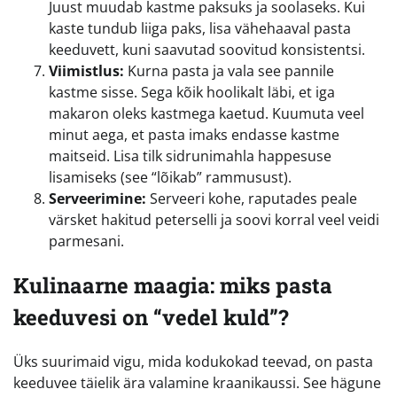
Juust muudab kastme paksuks ja soolaseks. Kui
kaste tundub liiga paks, lisa vähehaaval pasta
keeduvett, kuni saavutad soovitud konsistentsi.
Viimistlus:
Kurna pasta ja vala see pannile
kastme sisse. Sega kõik hoolikalt läbi, et iga
makaron oleks kastmega kaetud. Kuumuta veel
minut aega, et pasta imaks endasse kastme
maitseid. Lisa tilk sidrunimahla happesuse
lisamiseks (see “lõikab” rammusust).
Serveerimine:
Serveeri kohe, raputades peale
värsket hakitud peterselli ja soovi korral veel veidi
parmesani.
Kulinaarne maagia: miks pasta
keeduvesi on “vedel kuld”?
Üks suurimaid vigu, mida kodukokad teevad, on pasta
keeduvee täielik ära valamine kraanikaussi. See hägune