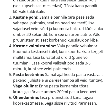
on kuldpruun, kuid mitte veel seest täiesti kuiv
(see küpseb kastmes edasi). Tõsta kana pannilt
kõrvale taldrikule.
Kastme põhi:
Samale pannile (ära pese seda
vahepeal puhtaks, seal on head maitsed!) lisa
vajadusel veidi võid ja kuumuta hakitud küüslauku
umbes 30 sekundit, kuni see on aromaatne. Väldi
pruunistamist, sest kõrbenud küüslauk on kibe.
Kastme valmistamine:
Vala pannile vahukoor.
Kuumuta keskmisel tulel, kuni koor hakkab kergelt
mullitama. Lisa kuivatatud ürdid (pune või
tüümian). Lase koorel vaikselt podiseda 3-5
minutit, kuni see veidi pakseneb.
Pasta keetmine:
Samal ajal keeda pasta vastavalt
pakendi juhistele
al dente
(hamba all veidi tuntav).
Väga oluline:
Enne pasta kurnamist tõsta
kruusiga kõrvale umbes 200ml pasta keeduvett.
Ühendamine:
Lisa pruunistatud kana tagasi
koorekastmesse. Sega sisse riivitud Parmesan.