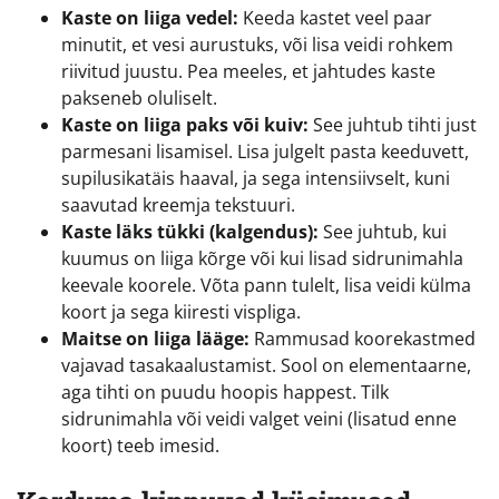
Kaste on liiga vedel:
Keeda kastet veel paar
minutit, et vesi aurustuks, või lisa veidi rohkem
riivitud juustu. Pea meeles, et jahtudes kaste
pakseneb oluliselt.
Kaste on liiga paks või kuiv:
See juhtub tihti just
parmesani lisamisel. Lisa julgelt pasta keeduvett,
supilusikatäis haaval, ja sega intensiivselt, kuni
saavutad kreemja tekstuuri.
Kaste läks tükki (kalgendus):
See juhtub, kui
kuumus on liiga kõrge või kui lisad sidrunimahla
keevale koorele. Võta pann tulelt, lisa veidi külma
koort ja sega kiiresti vispliga.
Maitse on liiga lääge:
Rammusad koorekastmed
vajavad tasakaalustamist. Sool on elementaarne,
aga tihti on puudu hoopis happest. Tilk
sidrunimahla või veidi valget veini (lisatud enne
koort) teeb imesid.