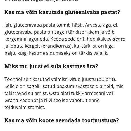
Kas ma võin kasutada gluteenivaba pastat?
Jah, gluteenivaba pasta toimib hästi. Arvesta aga, et
gluteenivaba pasta on sageli tärkliserikkam ja võib
kergemini laguneda. Keeda seda eriti hoolikalt
al dente
ja loputa kergelt (erandkorras), kui tärklist on liiga
palju, kuigi kastme sidumiseks on tärklis vajalik.
Miks mu juust ei sula kastmes ära?
Tõenäoliselt kasutad valmisriivitud juustu (pulbrit).
Sellele on sageli lisatud paakumisvastaseid aineid, mis
takistavad sulamist. Osta alati tükk Parmesani või
Grana Padanot ja riivi see ise vahetult enne
toiduvalmistamist.
Kas ma võin koore asendada toorjuustuga?