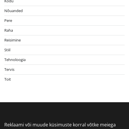
Kodu
Nõuanded
Pere
Raha
Reisimine
Stiil
Tehnoloogia
Tervis
Toit
Reklaami või muude küsimuste korral võtke meiega