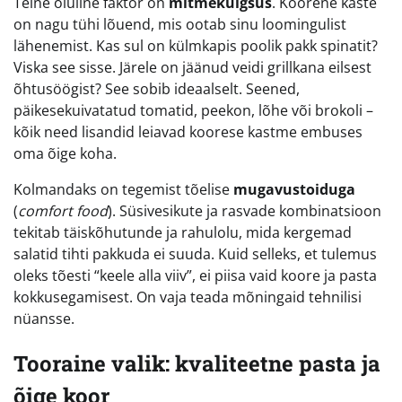
Teine oluline faktor on
mitmekülgsus
. Koorene kaste
on nagu tühi lõuend, mis ootab sinu loomingulist
lähenemist. Kas sul on külmkapis poolik pakk spinatit?
Viska see sisse. Järele on jäänud veidi grillkana eilsest
õhtusöögist? See sobib ideaalselt. Seened,
päikesekuivatatud tomatid, peekon, lõhe või brokoli –
kõik need lisandid leiavad koorese kastme embuses
oma õige koha.
Kolmandaks on tegemist tõelise
mugavustoiduga
(
comfort food
). Süsivesikute ja rasvade kombinatsioon
tekitab täiskõhutunde ja rahulolu, mida kergemad
salatid tihti pakkuda ei suuda. Kuid selleks, et tulemus
oleks tõesti “keele alla viiv”, ei piisa vaid koore ja pasta
kokkusegamisest. On vaja teada mõningaid tehnilisi
nüansse.
Tooraine valik: kvaliteetne pasta ja
õige koor