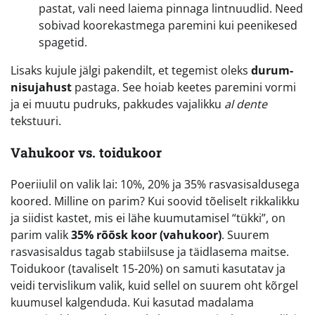
pastat, vali need laiema pinnaga lintnuudlid. Need
sobivad koorekastmega paremini kui peenikesed
spagetid.
Lisaks kujule jälgi pakendilt, et tegemist oleks
durum-
nisujahust
pastaga. See hoiab keetes paremini vormi
ja ei muutu pudruks, pakkudes vajalikku
al dente
tekstuuri.
Vahukoor vs. toidukoor
Poeriiulil on valik lai: 10%, 20% ja 35% rasvasisaldusega
koored. Milline on parim? Kui soovid tõeliselt rikkalikku
ja siidist kastet, mis ei lähe kuumutamisel “tükki”, on
parim valik
35% rõõsk koor (vahukoor)
. Suurem
rasvasisaldus tagab stabiilsuse ja täidlasema maitse.
Toidukoor (tavaliselt 15-20%) on samuti kasutatav ja
veidi tervislikum valik, kuid sellel on suurem oht kõrgel
kuumusel kalgenduda. Kui kasutad madalama