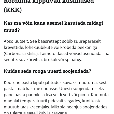
Korduma kippuvad küsimused
(KKK)
Kas ma võin kana asemel kasutada midagi
muud?
Absoluutselt. See baasretsept sobib suurepäraselt
krevettide, lõhekuubikute või krõbeda peekoniga
(Carbonara stiilis). Taimetoitlased võivad asendada liha
seente, suvikõrvitsa, brokoli või spinatiga.
Kuidas seda rooga uuesti soojendada?
Koorene pasta kipub jahtudes kuivaks muutuma, sest
pasta imab kastme endasse. Uuesti soojendamiseks
pane pasta pannile ja lisa veidi vett või piima. Kuumuta
madalal temperatuuril pidevalt segades, kuni kaste
muutub taas kreemjaks. Mikrolaineahjus soojendades
on tulemus sageli kuiv ja rasvane.