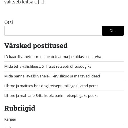
valitseb leitsak, […]
Otsi
Otsi
Värsked postitused
ID-kaardi vahetus: mida peab teadma ja kuidas seda teha
Mida teha välisfileest: 5 lihtsat retsepti õhtusöögiks
Mida panna lavašši vahele? Tervislikud ja maitsvad ideed
Lihtne ja maitsev hot-dogi retsept, millega üllatad peret
Lihtne ja mahlane Brita kook: parim retsept igaks peoks
Rubriigid
Karjäär