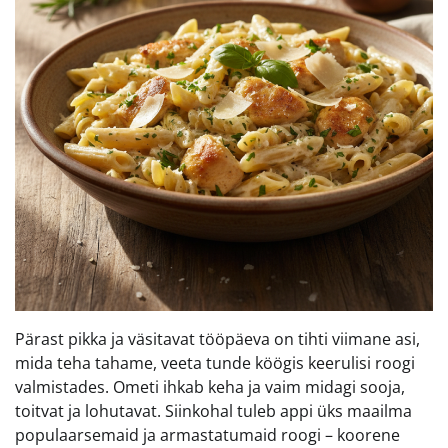
Pärast pikka ja väsitavat tööpäeva on tihti viimane asi,
mida teha tahame, veeta tunde köögis keerulisi roogi
valmistades. Ometi ihkab keha ja vaim midagi sooja,
toitvat ja lohutavat. Siinkohal tuleb appi üks maailma
populaarsemaid ja armastatumaid roogi – koorene