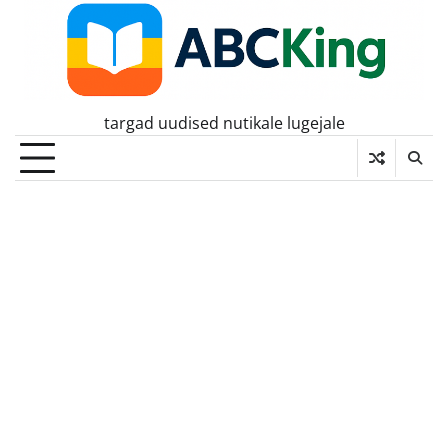
Skip
to
content
targad uudised nutikale lugejale