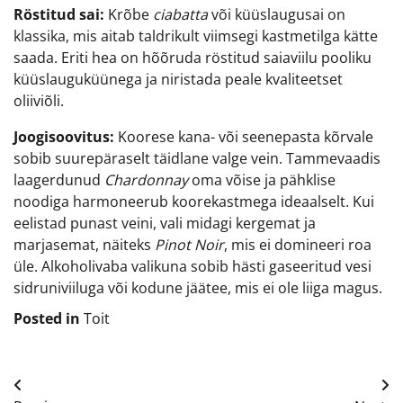
Röstitud sai:
Krõbe
ciabatta
või küüslaugusai on
klassika, mis aitab taldrikult viimsegi kastmetilga kätte
saada. Eriti hea on hõõruda röstitud saiaviilu pooliku
küüslauguküünega ja niristada peale kvaliteetset
oliiviõli.
Joogisoovitus:
Koorese kana- või seenepasta kõrvale
sobib suurepäraselt täidlane valge vein. Tammevaadis
laagerdunud
Chardonnay
oma võise ja pähklise
noodiga harmoneerub koorekastmega ideaalselt. Kui
eelistad punast veini, vali midagi kergemat ja
marjasemat, näiteks
Pinot Noir
, mis ei domineeri roa
üle. Alkoholivaba valikuna sobib hästi gaseeritud vesi
sidruniviiluga või kodune jäätee, mis ei ole liiga magus.
Posted in
Toit
Navigeerimine