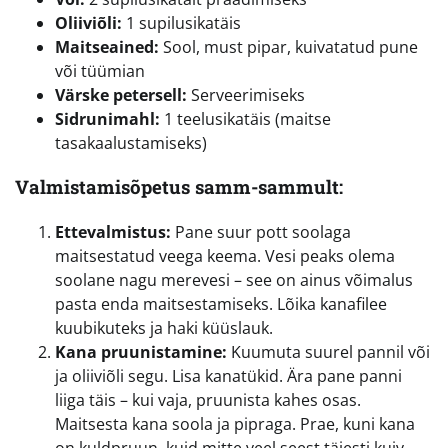
Oliiviõli:
1 supilusikatäis
Maitseained:
Sool, must pipar, kuivatatud pune
või tüümian
Värske petersell:
Serveerimiseks
Sidrunimahl:
1 teelusikatäis (maitse
tasakaalustamiseks)
Valmistamisõpetus samm-sammult:
Ettevalmistus:
Pane suur pott soolaga
maitsestatud veega keema. Vesi peaks olema
soolane nagu merevesi – see on ainus võimalus
pasta enda maitsestamiseks. Lõika kanafilee
kuubikuteks ja haki küüslauk.
Kana pruunistamine:
Kuumuta suurel pannil või
ja oliiviõli segu. Lisa kanatükid. Ära pane panni
liiga täis – kui vaja, pruunista kahes osas.
Maitsesta kana soola ja pipraga. Prae, kuni kana