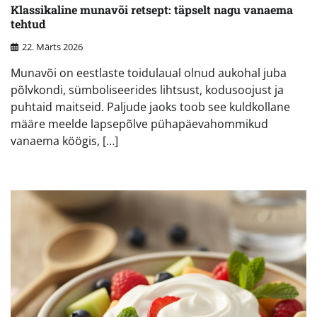
Klassikaline munavõi retsept: täpselt nagu vanaema
tehtud
22. Märts 2026
Munavõi on eestlaste toidulaual olnud aukohal juba
põlvkondi, sümboliseerides lihtsust, kodusoojust ja
puhtaid maitseid. Paljude jaoks toob see kuldkollane
määre meelde lapsepõlve pühapäevahommikud
vanaema köögis, […]