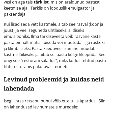
vesi on aga täis
tärklist
, mis on eraldunud pastast
keetmise ajal. Tärklis on looduslik emulgaator ja
paksendaja.
Kui lisad seda vett kastmele, aitab see rasval (koor ja
juust) ja veel seguneda ühtlaseks, siidiseks
emulsiooniks. Ilma tärkliseveeta võib rasvane kaste
pasta pinnalt maha libiseda või muutuda liiga raskeks
ja klimbiliseks. Pasta keeduvee lisamine muudab
kastme läikivaks ja aitab sel pasta külge kleepuda. See
ongi see “restorani saladus”, miks kodus tehtud pasta
tihti restoranis pakutavast erineb.
Levinud probleemid ja kuidas neid
lahendada
Isegi lihtsa retsepti puhul võib ette tulla äpardusi. Siin
on lahendused levinumatele muredele: