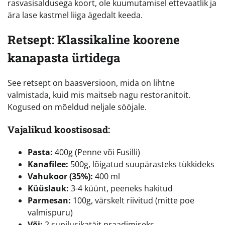
rasvasisaldusega koort, ole kuumutamisel ettevaatlik ja
ära lase kastmel liiga ägedalt keeda.
Retsept: Klassikaline koorene
kanapasta ürtidega
See retsept on baasversioon, mida on lihtne
valmistada, kuid mis maitseb nagu restoranitoit.
Kogused on mõeldud neljale sööjale.
Vajalikud koostisosad:
Pasta:
400g (Penne või Fusilli)
Kanafilee:
500g, lõigatud suupärasteks tükkideks
Vahukoor (35%):
400 ml
Küüslauk:
3-4 küünt, peeneks hakitud
Parmesan:
100g, värskelt riivitud (mitte poe
valmispuru)
Või:
2 supilusikatäit praadimiseks