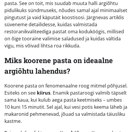
pasta. See on toit, mis suudab muuta halli argiõhtu
pidulikuks sündmuseks, nõudes samal ajal minimaalset
pingutust ja vaid käputäit koostisosi. Järgnevas artiklis
süveneme detailidesse, kuidas valmistada
restoranikvaliteediga pastat oma koduköögis, millised
on õige tooraine valimise saladused ja kuidas vältida
vigu, mis võivad lihtsa roa rikkuda.
Miks koorene pasta on ideaalne
argiõhtu lahendus?
Koorene pasta on fenomenaalne roog mitmel põhjusel.
Esiteks on see
kiirus
. Enamik pastaroogi valmib täpselt
sama kaua, kui kulub aega pasta keetmiseks – umbes
10 kuni 15 minutit. Sel ajal, kui vesi potis keema läheb ja
makaronid pehmenevad, jõuad sa valmistada täiusliku
kastme.