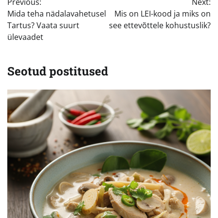
Previous:
Next:
Mida teha nädalavahetusel
Mis on LEI-kood ja miks on
Tartus? Vaata suurt
see ettevõttele kohustuslik?
ülevaadet
Seotud postitused