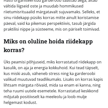
Hästi organiseeritud garderoob säästab aega, aitab
vältida liigseid oste ja muudab hommikused
riietumisrituaalid märgatavalt sujuvamaks. Selleks, et
sinu riidekapp püsiks korras mitte ainult koristamise
päeval, vaid ka pikemas perspektiivis, tasub järgida
praktilisi nippe ja süsteeme, mis on päriselt toimivad.
Miks on oluline hoida riidekapp
korras?
Üks peamisi põhjuseid, miks korrastatud riidekapp on
kasulik, on aja ja energia kokkuhoid. Kui tead täpselt,
kus miski asub, väheneb stress ning ka garderoobi
valikud muutuvad teadlikumaks. Lisaks on korras kapis
lihtsam märgata rõivaid, mida sa enam ei kanna, ning
teha ruumi uutele esemetele. Korrastatud keskkond
mõjutab positiivselt ka meeleolu ja loob mulje
helgemast kodust.