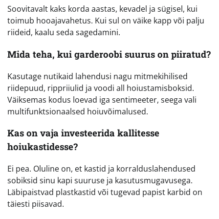
Soovitavalt kaks korda aastas, kevadel ja sügisel, kui
toimub hooajavahetus. Kui sul on väike kapp või palju
riideid, kaalu seda sagedamini.
Mida teha, kui garderoobi suurus on piiratud?
Kasutage nutikaid lahendusi nagu mitmekihilised
riidepuud, rippriiulid ja voodi all hoiustamisboksid.
Väiksemas kodus loevad iga sentimeeter, seega vali
multifunktsionaalsed hoiuvõimalused.
Kas on vaja investeerida kallitesse
hoiukastidesse?
Ei pea. Oluline on, et kastid ja korralduslahendused
sobiksid sinu kapi suuruse ja kasutusmugavusega.
Läbipaistvad plastkastid või tugevad papist karbid on
täiesti piisavad.