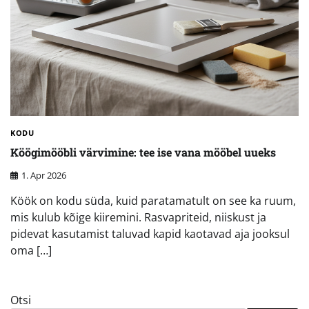
KODU
Köögimööbli värvimine: tee ise vana mööbel uueks
1. Apr 2026
Köök on kodu süda, kuid paratamatult on see ka ruum,
mis kulub kõige kiiremini. Rasvapriteid, niiskust ja
pidevat kasutamist taluvad kapid kaotavad aja jooksul
oma […]
Otsi