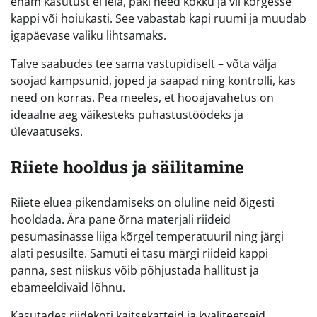
enam kasutust ei leia, paki need kokku ja vii kõrgesse
kappi või hoiukasti. See vabastab kapi ruumi ja muudab
igapäevase valiku lihtsamaks.
Talve saabudes tee sama vastupidiselt – võta välja
soojad kampsunid, joped ja saapad ning kontrolli, kas
need on korras. Pea meeles, et hooajavahetus on
ideaalne aeg väikesteks puhastustöödeks ja
ülevaatuseks.
Riiete hooldus ja säilitamine
Riiete eluea pikendamiseks on oluline neid õigesti
hooldada. Ära pane õrna materjali riideid
pesumasinasse liiga kõrgel temperatuuril ning järgi
alati pesusilte. Samuti ei tasu märgi riideid kappi
panna, sest niiskus võib põhjustada hallitust ja
ebameeldivaid lõhnu.
Kasutades riidekoti kaitsekatteid ja kvaliteetseid