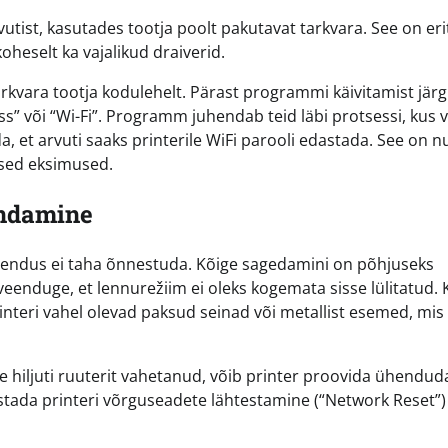
tist, kasutades tootja poolt pakutavat tarkvara. See on eri
koheselt ka vajalikud draiverid.
tarkvara tootja kodulehelt. Pärast programmi käivitamist järg
ss” või “Wi-Fi”. Programm juhendab teid läbi protsessi, kus 
a, et arvuti saaks printerile WiFi parooli edastada. See on n
lsed eksimused.
endamine
 ühendus ei taha õnnestuda. Kõige sagedamini on põhjuseks
veenduge, et lennurežiim ei oleks kogemata sisse lülitatud. 
rinteri vahel olevad paksud seinad või metallist esemed, mis
te hiljuti ruuterit vahetanud, võib printer proovida ühendud
eostada printeri võrguseadete lähtestamine (“Network Reset”)