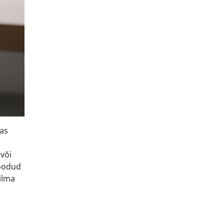
as
või
loodud
 ilma