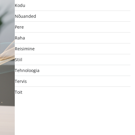
Kodu
Nõuanded
Pere
Raha
Reisimine
Stiil
Tehnoloogia
Tervis
Toit