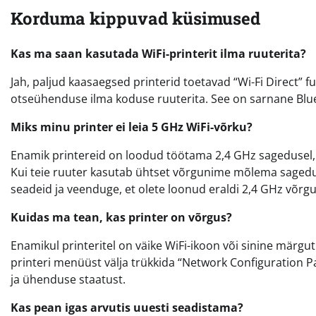
Korduma kippuvad küsimused
Kas ma saan kasutada WiFi-printerit ilma ruuterita?
Jah, paljud kaasaegsed printerid toetavad “Wi-Fi Direct” f
otseühenduse ilma koduse ruuterita. See on sarnane Blue
Miks minu printer ei leia 5 GHz WiFi-võrku?
Enamik printereid on loodud töötama 2,4 GHz sagedusel, 
Kui teie ruuter kasutab ühtset võrgunime mõlema sageduse
seadeid ja veenduge, et olete loonud eraldi 2,4 GHz võrg
Kuidas ma tean, kas printer on võrgus?
Enamikul printeritel on väike WiFi-ikoon või sinine märgut
printeri menüüst välja trükkida “Network Configuration Pa
ja ühenduse staatust.
Kas pean igas arvutis uuesti seadistama?