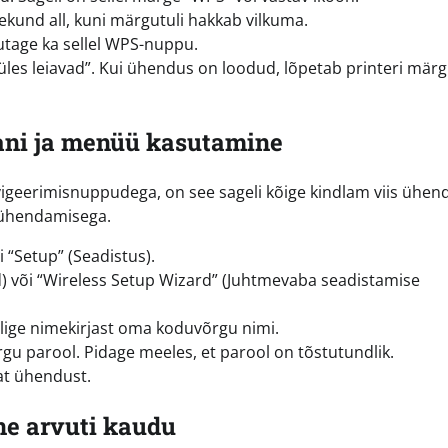
kund all, kuni märgutuli hakkab vilkuma.
utage ka sellel WPS-nuppu.
üles leiavad”. Kui ühendus on loodud, lõpetab printeri märg
aani ja menüü kasutamine
vigeerimisnuppudega, on see sageli kõige kindlam viis ühen
 ühendamisega.
 “Setup” (Seadistus).
 või “Wireless Setup Wizard” (Juhtmevaba seadistamise
alige nimekirjast oma koduvõrgu nimi.
õrgu parool. Pidage meeles, et parool on tõstutundlik.
kat ühendust.
e arvuti kaudu