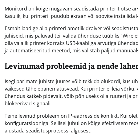
Mõnikord on kõige mugavam seadistada printerit otse arvu
kasulik, kui printeril puudub ekraan või soovite installida 
Esmalt laadige alla printeri ametlik draiver või seadistus
juhiseid, mis paluvad teil valida ühenduse tüübiks “Wirele
olla vajalik printer korraks USB-kaabliga arvutiga ühendad
ja automatiseeritud meetod, mis välistab paljud manuaa
Levinumad probleemid ja nende lah
Isegi parimate juhiste juures võib tekkida olukordi, kus
väikesed tähelepanematusvead. Kui printer ei leia võrku, 
ühendus katkeb pidevalt, võib põhjuseks olla ruuteri ja p
blokeerivad signaali.
Teine levinud probleem on IP-aadresside konflikt. Kui ole
konfiguratsiooniga. Sellisel juhul on kõige efektiivsem t
alustada seadistusprotsessi algusest.