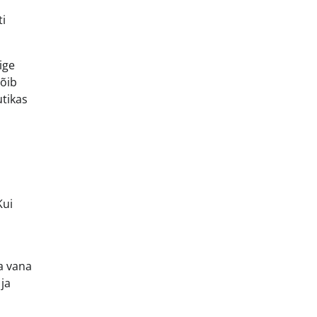
ti
ige
võib
utikas
Kui
a vana
 ja