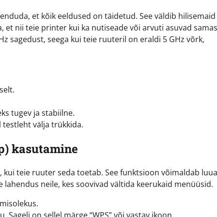
eenduda, et kõik eeldused on täidetud. See väldib hilisemaid
t nii teie printer kui ka nutiseade või arvuti asuvad samas
z sagedust, seega kui teie ruuteril on eraldi 5 GHz võrk,
selt.
ks tugev ja stabiilne.
 testleht välja trükkida.
up) kasutamine
, kui teie ruuter seda toetab. See funktsioon võimaldab luu
e lahendus neile, kes soovivad vältida keerukaid menüüsid.
lmisolekus.
u. Sageli on sellel märge “WPS” või vastav ikoon.