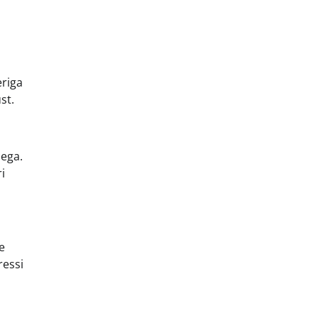
eriga
st.
sega.
i
e
ressi