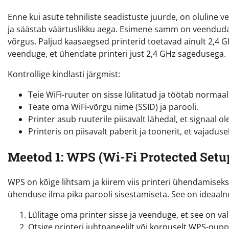
Enne kui asute tehniliste seadistuste juurde, on oluline v
ja säästab väärtuslikku aega. Esimene samm on veenduda, e
võrgus. Paljud kaasaegsed printerid toetavad ainult 2,4 GH
veenduge, et ühendate printeri just 2,4 GHz sagedusega.
Kontrollige kindlasti järgmist:
Teie WiFi-ruuter on sisse lülitatud ja töötab normaal
Teate oma WiFi-võrgu nime (SSID) ja parooli.
Printer asub ruuterile piisavalt lähedal, et signaal ole
Printeris on piisavalt paberit ja toonerit, et vajadusel
Meetod 1: WPS (Wi-Fi Protected Set
WPS on kõige lihtsam ja kiirem viis printeri ühendamiseks
ühenduse ilma pika parooli sisestamiseta. See on ideaaln
Lülitage oma printer sisse ja veenduge, et see on va
Otsige printeri juhtpaneelilt või korpuselt WPS-nupp