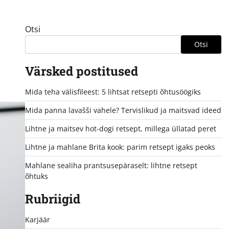
Otsi
Otsi
Värsked postitused
Mida teha välisfileest: 5 lihtsat retsepti õhtusöögiks
Mida panna lavašši vahele? Tervislikud ja maitsvad ideed
Lihtne ja maitsev hot-dogi retsept, millega üllatad peret
Lihtne ja mahlane Brita kook: parim retsept igaks peoks
Mahlane sealiha prantsusepäraselt: lihtne retsept
õhtuks
Rubriigid
Karjäär