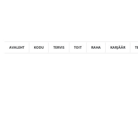
Skip
to
content
AVALEHT
KODU
TERVIS
TOIT
RAHA
KARJÄÄR
T