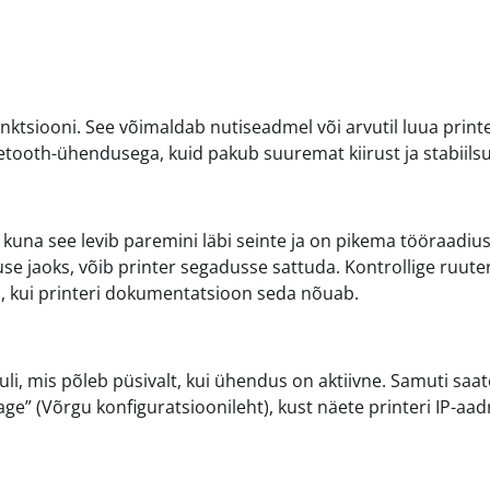
unktsiooni. See võimaldab nutiseadmel või arvutil luua print
tooth-ühendusega, kuid pakub suuremat kiirust ja stabiilsu
kuna see levib paremini läbi seinte ja on pikema tööraadiu
 jaoks, võib printer segadusse sattuda. Kontrollige ruuter
u, kui printeri dokumentatsioon seda nõuab.
uli, mis põleb püsivalt, kui ühendus on aktiivne. Samuti saat
ge” (Võrgu konfiguratsioonileht), kust näete printeri IP-aad