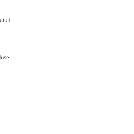
utuli
duse