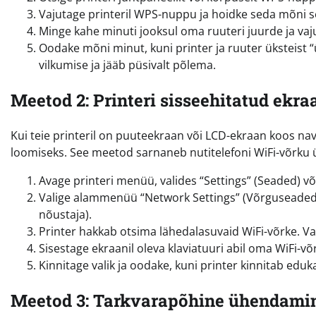
Vajutage printeril WPS-nuppu ja hoidke seda mõni se
Minge kahe minuti jooksul oma ruuteri juurde ja vaj
Oodake mõni minut, kuni printer ja ruuter üksteist “
vilkumise ja jääb püsivalt põlema.
Meetod 2: Printeri sisseehitatud ekr
Kui teie printeril on puuteekraan või LCD-ekraan koos na
loomiseks. See meetod sarnaneb nutitelefoni WiFi-võrku
Avage printeri menüü, valides “Settings” (Seaded) või
Valige alammenüü “Network Settings” (Võrguseaded)
nõustaja).
Printer hakkab otsima lähedalasuvaid WiFi-võrke. V
Sisestage ekraanil oleva klaviatuuri abil oma WiFi-v
Kinnitage valik ja oodake, kuni printer kinnitab edu
Meetod 3: Tarkvarapõhine ühendamin