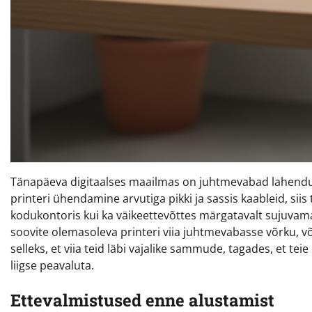
Tänapäeva digitaalses maailmas on juhtmevabad lahen
printeri ühendamine arvutiga pikki ja sassis kaableid, si
kodukontoris kui ka väikeettevõttes märgatavalt sujuvama
soovite olemasoleva printeri viia juhtmevabasse võrku, 
selleks, et viia teid läbi vajalike sammude, tagades, et tei
liigse peavaluta.
Ettevalmistused enne alustamist