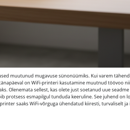
dused muutunud mugavuse sünonüümiks. Kui varem tähend
is tänapäeval on WiFi-printeri kasutamine muutnud töövoo nii
ks. Olenemata sellest, kas olete just soetanud uue seadme 
võib protsess esmapilgul tunduda keeruline. See juhend on 
e printer saaks WiFi-võrguga ühendatud kiiresti, turvaliselt ja