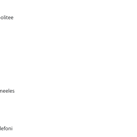
olitee
 meeles
lefoni