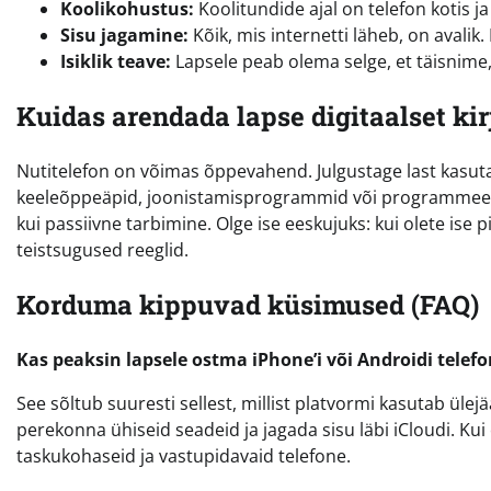
Koolikohustus:
Koolitundide ajal on telefon kotis ja
Sisu jagamine:
Kõik, mis internetti läheb, on avali
Isiklik teave:
Lapsele peab olema selge, et täisnime,
Kuidas arendada lapse digitaalset ki
Nutitelefon on võimas õppevahend. Julgustage last kasuta
keeleõppeäpid, joonistamisprogrammid või programmeeri
kui passiivne tarbimine. Olge ise eeskujuks: kui olete ise 
teistsugused reeglid.
Korduma kippuvad küsimused (FAQ)
Kas peaksin lapsele ostma iPhone’i või Androidi telefo
See sõltub suuresti sellest, millist platvormi kasutab üle
perekonna ühiseid seadeid ja jagada sisu läbi iCloudi. Ku
taskukohaseid ja vastupidavaid telefone.