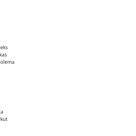
leks
kas
d olema
ta
ikut