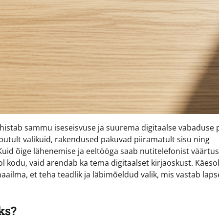
tähistab sammu iseseisvuse ja suurema digitaalse vabaduse 
utult valikuid, rakendused pakuvad piiramatult sisu ning
 Kuid õige lähenemise ja eeltööga saab nutitelefonist väärtus
pool kodu, vaid arendab ka tema digitaalset kirjaoskust. Käeso
ilma, et teha teadlik ja läbimõeldud valik, mis vastab laps
ks?