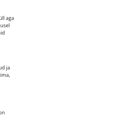
üll aga
dusel
aid
ud ja
kima,
 on