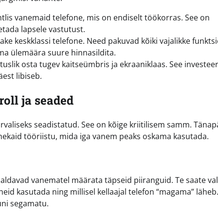
lis vanemaid telefone, mis on endiselt töökorras. See on
tada lapsele vastutust.
ake keskklassi telefone. Need pakuvad kõiki vajalikke funkts
ma ülemäära suure hinnasildita.
uslik osta tugev kaitseümbris ja ekraaniklaas. See investee
est libiseb.
oll ja seaded
urvaliseks seadistatud. See on kõige kriitilisem samm. Täna
ekaid tööriistu, mida iga vanem peaks oskama kasutada.
imaldavad vanematel määrata täpseid piiranguid. Te saate val
 neid kasutada ning millisel kellaajal telefon “magama” läheb
 uni segamatu.