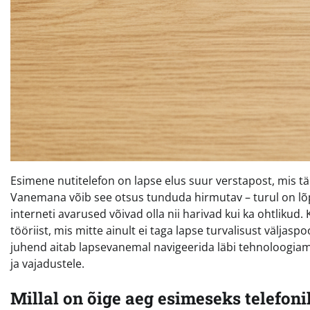
Esimene nutitelefon on lapse elus suur verstapost, mis 
Vanemana võib see otsus tunduda hirmutav – turul on lõp
interneti avarused võivad olla nii harivad kui ka ohtlikud.
tööriist, mis mitte ainult ei taga lapse turvalisust väljas
juhend aitab lapsevanemal navigeerida läbi tehnoloogiamaa
ja vajadustele.
Millal on õige aeg esimeseks telefoni