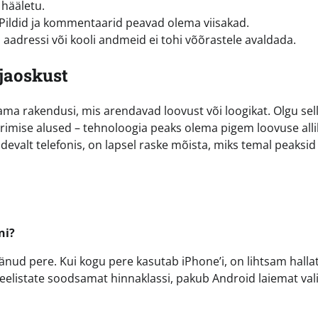
 hääletu.
k. Pildid ja kommentaarid peavad olema viisakad.
 aadressi või kooli andmeid ei tohi võõrastele avaldada.
rjaoskust
ma rakendusi, mis arendavad loovust või loogikat. Olgu sel
mise alused – tehnoloogia peaks olema pigem loovuse alli
pidevalt telefonis, on lapsel raske mõista, miks temal peaksi
ni?
jäänud pere. Kui kogu pere kasutab iPhone’i, on lihtsam halla
i eelistate soodsamat hinnaklassi, pakub Android laiemat val