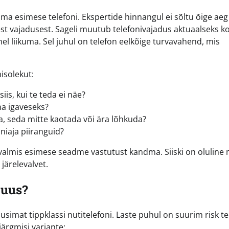
a esimese telefoni. Ekspertide hinnangul ei sõltu õige aeg
est vajadusest. Sageli muutub telefonivajadus aktuaalseks ko
ahel liikuma. Sel juhul on telefon eelkõige turvavahend, mis
isolekut:
iis, kui te teda ei näe?
na igaveseks?
ia, seda mitte kaotada või ära lõhkuda?
aniaja piiranguid?
t valmis esimese seadme vastutust kandma. Siiski on oluline
järelevalvet.
 uus?
uusimat tippklassi nutitelefoni. Laste puhul on suurim risk te
ärgmisi variante: