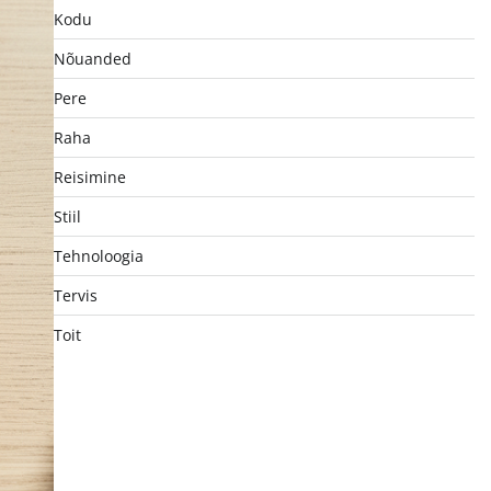
Kodu
Nõuanded
Pere
Raha
Reisimine
Stiil
Tehnoloogia
Tervis
Toit