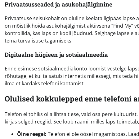
Privaatsusseaded ja asukohajälgimine
Privaatsuse seisukohalt on oluline keelata ligipääs lapse
on mõistlik hoida asukohajälgimist aktiivsena “Find My” 
kontrollida, kas laps on kooli jõudnud. Selgitage lapsele 
tema turvalisuse tagamiseks.
Digitaalne hügieen ja sotsiaalmeedia
Enne esimese sotsiaalmeediakonto loomist vestelge lapse
rõhutage, et kui ta satub internetis millessegi, mis teda 
ilma et kardaks telefoni kaotamist.
Olulised kokkulepped enne telefoni 
Telefon ei tohiks olla lihtsalt ese, vaid osa pere kultuurist
kirjas selged reeglid. See loob raami, milles laps toimetab, 
Öine reegel:
Telefon ei ole öösel magamistoas. Laad