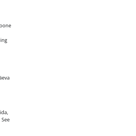
ioone
ring
päeva
ida,
. See