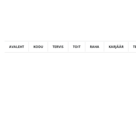
Skip
to
content
AVALEHT
KODU
TERVIS
TOIT
RAHA
KARJÄÄR
T