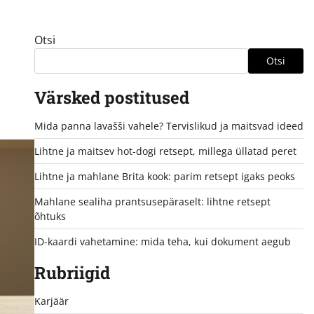
Otsi
Otsi
Värsked postitused
Mida panna lavašši vahele? Tervislikud ja maitsvad ideed
Lihtne ja maitsev hot-dogi retsept, millega üllatad peret
Lihtne ja mahlane Brita kook: parim retsept igaks peoks
Mahlane sealiha prantsusepäraselt: lihtne retsept
õhtuks
ID-kaardi vahetamine: mida teha, kui dokument aegub
Rubriigid
Karjäär