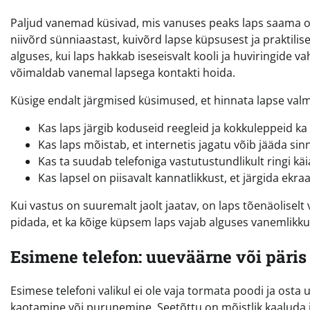
Paljud vanemad küsivad, mis vanuses peaks laps saama om
niivõrd sünniaastast, kuivõrd lapse küpsusest ja praktilis
alguses, kui laps hakkab iseseisvalt kooli ja huviringide v
võimaldab vanemal lapsega kontakti hoida.
Küsige endalt järgmised küsimused, et hinnata lapse valm
Kas laps järgib koduseid reegleid ja kokkuleppeid ka s
Kas laps mõistab, et internetis jagatu võib jääda sin
Kas ta suudab telefoniga vastutustundlikult ringi kä
Kas lapsel on piisavalt kannatlikkust, et järgida ekra
Kui vastus on suuremalt jaolt jaatav, on laps tõenäolisel
pidada, et ka kõige küpsem laps vajab alguses vanemlikku 
Esimene telefon: uueväärne või päris
Esimese telefoni valikul ei ole vaja tormata poodi ja osta 
kaotamine või purunemine. Seetõttu on mõistlik kaaluda j