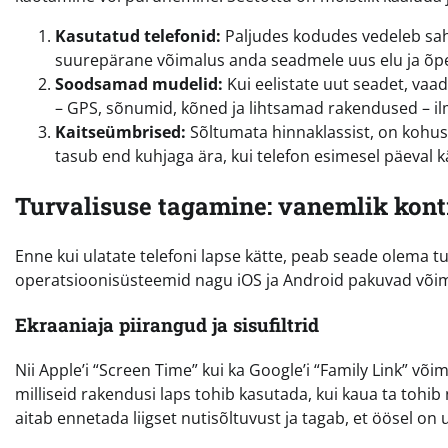
Kasutatud telefonid:
Paljudes kodudes vedeleb saht
suurepärane võimalus anda seadmele uus elu ja õpe
Soodsamad mudelid:
Kui eelistate uut seadet, vaad
– GPS, sõnumid, kõned ja lihtsamad rakendused – il
Kaitseümbrised:
Sõltumata hinnaklassist, on kohust
tasub end kuhjaga ära, kui telefon esimesel päeval kä
Turvalisuse tagamine: vanemlik kontr
Enne kui ulatate telefoni lapse kätte, peab seade olema t
operatsioonisüsteemid nagu iOS ja Android pakuvad võim
Ekraaniaja piirangud ja sisufiltrid
Nii Apple’i “Screen Time” kui ka Google’i “Family Link” võ
milliseid rakendusi laps tohib kasutada, kui kaua ta tohib
aitab ennetada liigset nutisõltuvust ja tagab, et öösel on