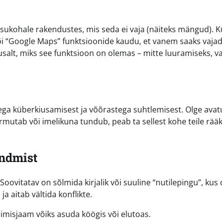
 asukohale rakendustes, mis seda ei vaja (näiteks mängud). K
või “Google Maps” funktsioonide kaudu, et vanem saaks vaja
ausalt, miks see funktsioon on olemas – mitte luuramiseks, v
ga küberkiusamisest ja võõrastega suhtlemisest. Olge avat
hirmutab või imelikuna tundub, peab ta sellest kohe teile rää
andmist
. Soovitatav on sõlmida kirjalik või suuline “nutilepingu”, kus
ja aitab vältida konflikte.
imisjaam võiks asuda köögis või elutoas.