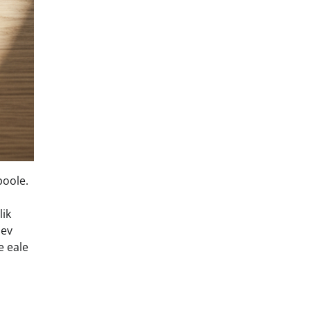
poole.
lik
lev
e eale